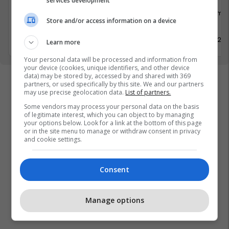
services development
Shërbime te Klientëve
Shërbime 
Store and/or access information on a device
Prishtinë
Obiliq
30 Prill 2026
30 Prill 20
Learn more
Your personal data will be processed and information from
your device (cookies, unique identifiers, and other device
data) may be stored by, accessed by and shared with 369
partners, or used specifically by this site. We and our partners
may use precise geolocation data.
List of partners.
Some vendors may process your personal data on the basis
of legitimate interest, which you can object to by managing
your options below. Look for a link at the bottom of this page
or in the site menu to manage or withdraw consent in privacy
and cookie settings.
Consent
Manage options