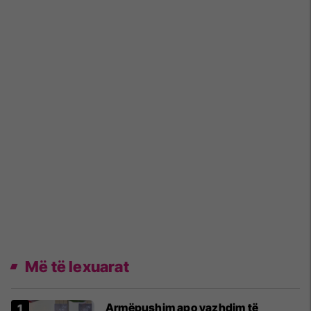
Më të lexuarat
Armëpushim apo vazhdim të