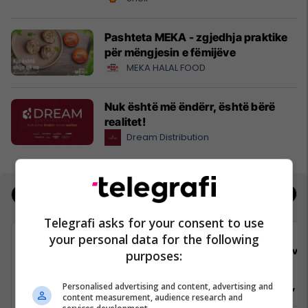
Pashteta MEKA - zgjedhja praktike
për mëngjesin e fëmijëve
MEKA HALAL FOOD
Nuk është më ëndërr, është bërë
realitet!
Dream Distribution
Jobs
Real Estate
Telegrafi asks for your consent to use
your personal data for the following
Viva Fresh Store
Viva 
purposes:
Arkatare, Sektorist/e, Pranues Malli
Arkatare, Se
Personalised advertising and content, advertising and
content measurement, audience research and