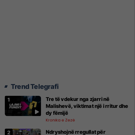
Trend Telegrafi
Tre të vdekur nga zjarri në
Malishevë, viktimat një i rritur dhe
dy fëmijë
Kronika e Zezë
Ndryshojnë rregullat për