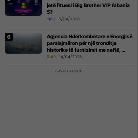
jetë fituesi i Big Brother VIP Albania
5?
Yjet
15/04/2026
Agjencia Ndërkombëtare e Energjisë
paralajmëron për një tronditje
historike të furnizimit me naftë,
ndërsa lufta me Iranin mbyt tregjet
Botë
14/04/2026
globale