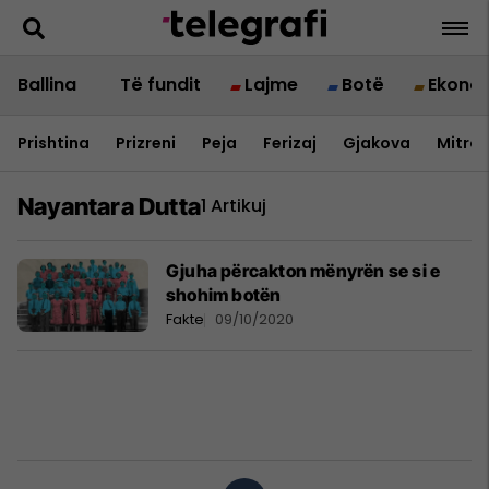
Ballina
Të fundit
Lajme
Botë
Ekono
Prishtina
Prizreni
Peja
Ferizaj
Gjakova
Mitrov
Nayantara Dutta
1 Artikuj
Gjuha përcakton mënyrën se si e
shohim botën
Fakte
09/10/2020