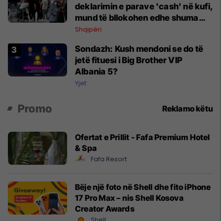
deklarimin e parave 'cash' në kufi,
mund të bllokohen edhe shuma
nën 10 mijë euro
Shqipëri
Sondazh: Kush mendoni se do të
jetë fituesi i Big Brother VIP
Albania 5?
Yjet
Promo
Reklamo këtu
Ofertat e Prillit - Fafa Premium Hotel
& Spa
Fafa Resort
Bëje një foto në Shell dhe fito iPhone
17 Pro Max – nis Shell Kosova
Creator Awards
Shell