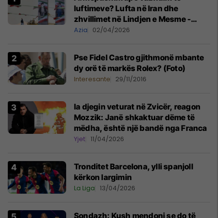
luftimeve? Lufta në Iran dhe
zhvillimet në Lindjen e Mesme -
MINUTË PAS MINUTE
Azia
02/04/2026
Pse Fidel Castro gjithmonë mbante
dy orë të markës Rolex? (Foto)
Interesante
29/11/2016
Ia djegin veturat në Zvicër, reagon
Mozzik: Janë shkaktuar dëme të
mëdha, është një bandë nga Franca
Yjet
11/04/2026
Tronditet Barcelona, ylli spanjoll
kërkon largimin
La Liga
13/04/2026
Sondazh: Kush mendoni se do të