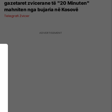
gazetaret zvicerane të "20 Minuten"
mahniten nga bujaria në Kosovë
Telegrafi Zvicer