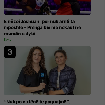
E rrëzoi Joshuan, por nuk arriti ta
mposhtë – Prenga bie me nokaut në
raundin e dytë
Boks
“Nuk po na lënë të paguajmë”,