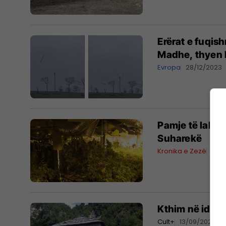
Erërat e fuqish
Madhe, thyen h
Evropa
28/12/2023
Pamje të labora
Suharekë
Kronika e Zezë
22/
Kthim në identi
Cult+
13/09/2020