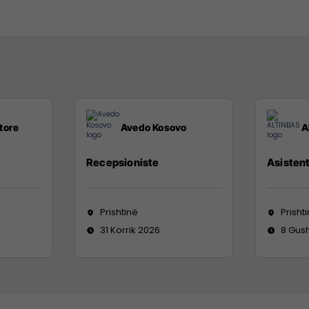
tore
Avedo Kosovo
A
Recepsioniste
Asistent
Prishtinë
Prisht
31 Korrik 2026
8 Gus