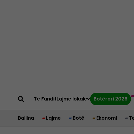
Të Fundit
Lajme lokale
Botërori 2026
Ballina
Lajme
Botë
Ekonomi
T