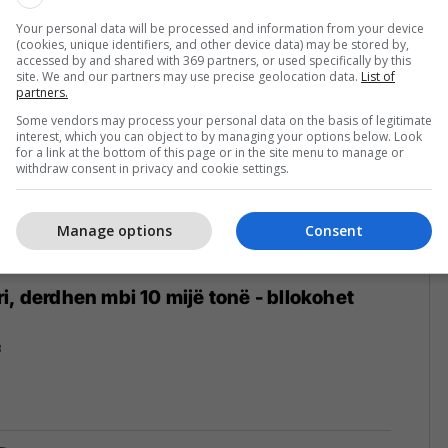
Your personal data will be processed and information from your device
(cookies, unique identifiers, and other device data) may be stored by,
accessed by and shared with 369 partners, or used specifically by this
site. We and our partners may use precise geolocation data.
List of
partners.
Some vendors may process your personal data on the basis of legitimate
interest, which you can object to by managing your options below. Look
for a link at the bottom of this page or in the site menu to manage or
withdraw consent in privacy and cookie settings.
Manage options
Consent
i, derdhen mbi 10 mijë tonë - bllokohet
8