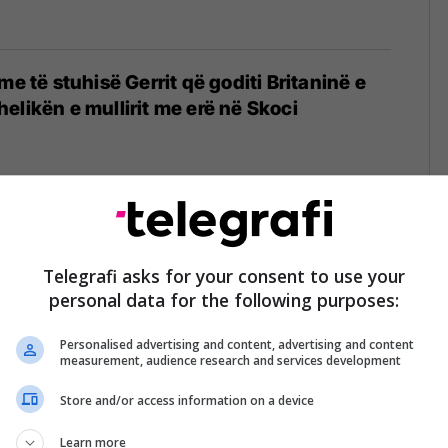
me të stuhisë Gerrit që goditi Britaninë e
elikën e mullirit me erë në Skoci
torit të drogës në mullirin e Shirokës në
Telegrafi asks for your consent to use your
personal data for the following purposes:
02/2022
Personalised advertising and content, advertising and content
measurement, audience research and services development
Store and/or access information on a device
tet për Mullirin e Bajram Currit
Learn more