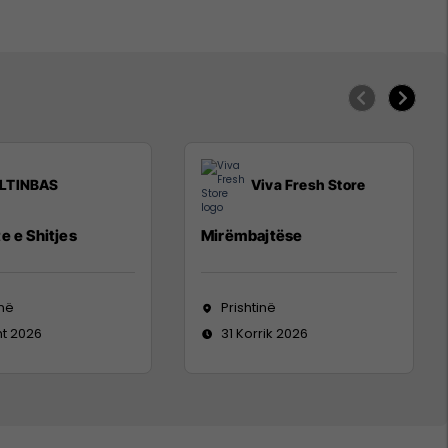
LTINBAS
Viva Fresh Store
e e Shitjes
Mirëmbajtëse
inë
Prishtinë
ht 2026
31 Korrik 2026