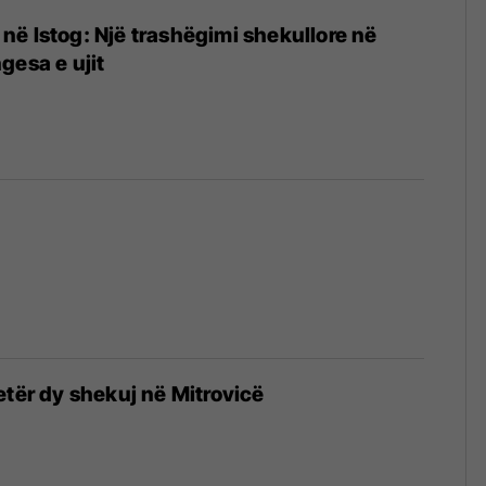
ës në Istog: Një trashëgimi shekullore në
gesa e ujit
i vjetër dy shekuj në Mitrovicë