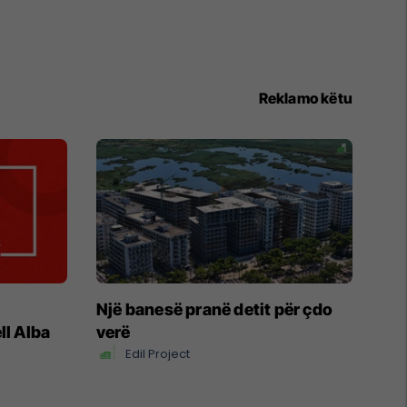
Reklamo këtu
Një banesë pranë detit për çdo
ll Alba
verë
Edil Project