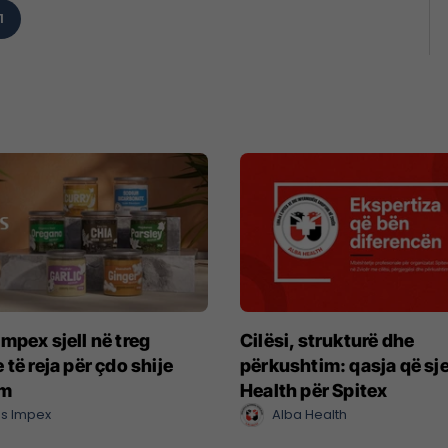
1
mpex sjell në treg
Cilësi, strukturë dhe
 të reja për çdo shije
përkushtim: qasja që sje
im
Health për Spitex
s Impex
Alba Health