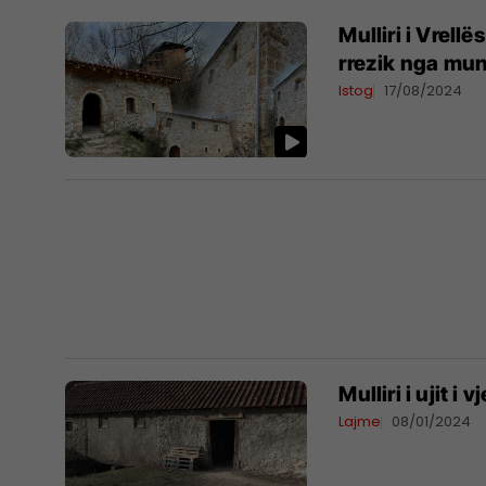
Mulliri i Vrell
rrezik nga mun
Istog
17/08/2024
​Mulliri i ujit 
Lajme
08/01/2024