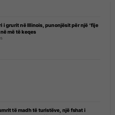
i grurit në Illinois, punonjësit për një ‘fije
ojnë më të keqes
25
mrit të madh të turistëve, një fshat i