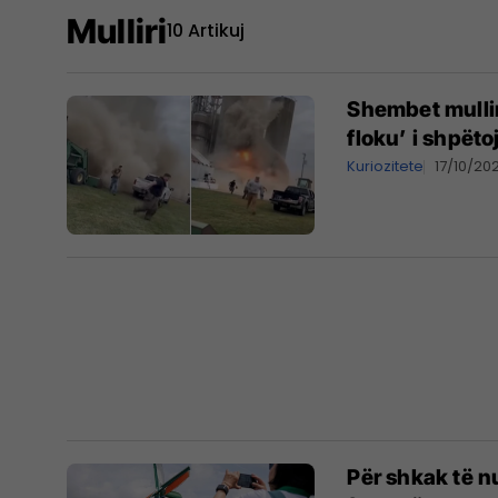
Mulliri
10 Artikuj
Shembet mulliri 
floku’ i shpët
Kuriozitete
17/10/20
Për shkak të nu