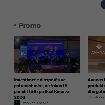
Promo
Investimet e diasporës në
Ananas I
patundshmëri, në fokus të
produkte
panelit të Expo Real Kosova
dhe gat
2026
Anana
Expo Real Kosova