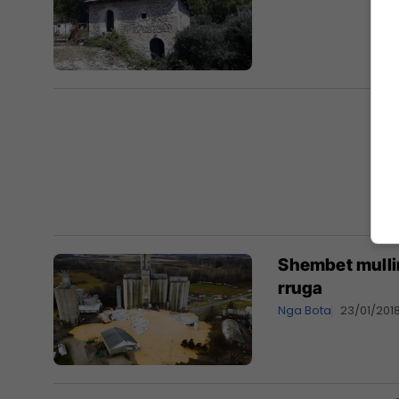
Shembet mullir
rruga
Nga Bota
23/01/201