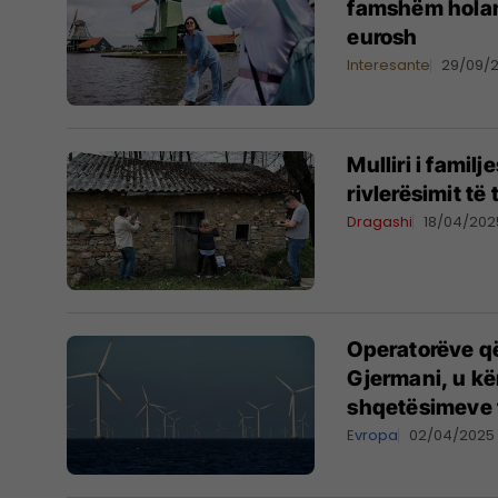
famshëm holand
eurosh
Interesante
29/09/
Mulliri i familj
rivlerësimit t
Dragashi
18/04/202
Operatorëve q
Gjermani, u kë
shqetësimeve t
Evropa
02/04/2025