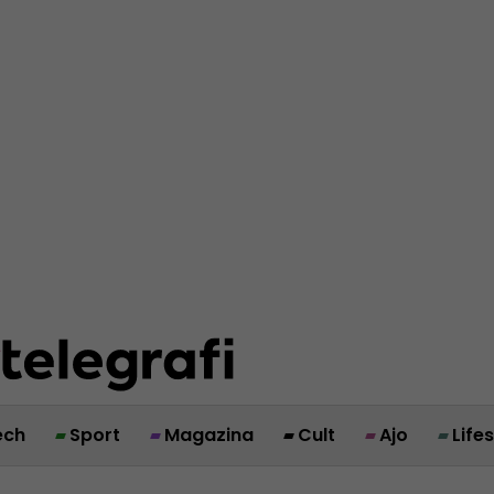
ech
Sport
Magazina
Cult
Ajo
Life