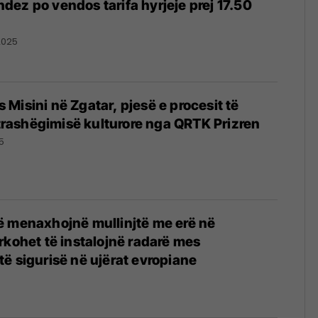
ez po vendos tarifa hyrjeje prej 17.50
2025
es Misini në Zgatar, pjesë e procesit të
ë trashëgimisë kulturore nga QRTK Prizren
5
ë menaxhojnë mullinjtë me erë në
rkohet të instalojnë radarë mes
ë sigurisë në ujërat evropiane