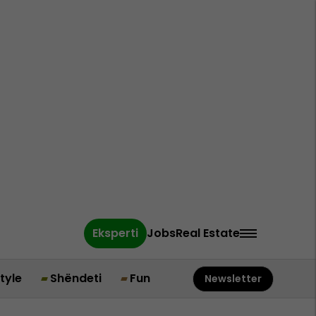
Eksperti
Jobs
Real Estate
style
Shëndeti
Fun
Newsletter