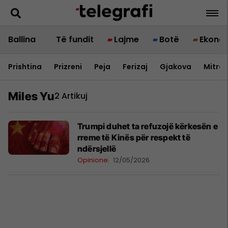
Ballina
Të fundit
Lajme
Botë
Ekono
Prishtina
Prizreni
Peja
Ferizaj
Gjakova
Mitrov
Miles Yu
2 Artikuj
Trumpi duhet ta refuzojë kërkesën e
rreme të Kinës për respekt të
ndërsjellë
Opinione
12/05/2026