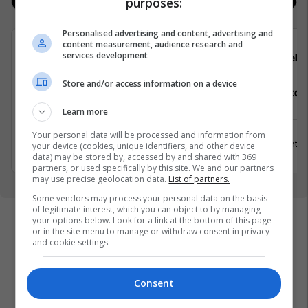
purposes:
Jobs
Real Estate
Personalised advertising and content, advertising and
content measurement, audience research and
services development
Transcom
Hebs
Store and/or access information on a device
Hybrid Senior Talent Acquisition
Staf Restor
Partner
Learn more
Your personal data will be processed and information from
Prishtinë
15 Gusht 2
your device (cookies, unique identifiers, and other device
2 Shtator 2026
data) may be stored by, accessed by and shared with 369
partners, or used specifically by this site. We and our partners
may use precise geolocation data.
List of partners.
Some vendors may process your personal data on the basis
of legitimate interest, which you can object to by managing
your options below. Look for a link at the bottom of this page
or in the site menu to manage or withdraw consent in privacy
and cookie settings.
Consent