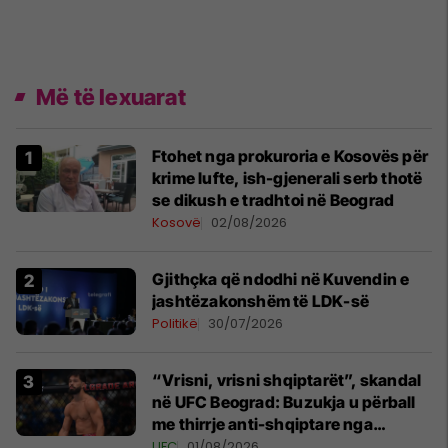
Më të lexuarat
Ftohet nga prokuroria e Kosovës për
krime lufte, ish-gjenerali serb thotë
se dikush e tradhtoi në Beograd
Kosovë
02/08/2026
Gjithçka që ndodhi në Kuvendin e
jashtëzakonshëm të LDK-së
Politikë
30/07/2026
“Vrisni, vrisni shqiptarët”, skandal
në UFC Beograd: Buzukja u përball
me thirrje anti-shqiptare nga
tribunat
UFC
01/08/2026