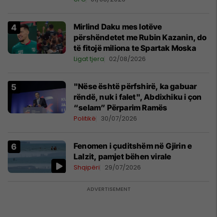
Mirlind Daku mes lotëve
përshëndetet me Rubin Kazanin, do
të fitojë miliona te Spartak Moska
Ligat tjera
02/08/2026
"Nëse është përfshirë, ka gabuar
rëndë, nuk i falet", Abdixhiku i çon
“selam” Përparim Ramës
Politikë
30/07/2026
Fenomen i çuditshëm në Gjirin e
Lalzit, pamjet bëhen virale
Shqipëri
29/07/2026