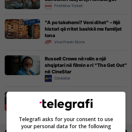
Prishtina Ticket
"A po takohemi? Veni dihet" – Një
histori që rritet bashkë me familjet
tona
Viva Fresh Store
Russell Crowe në rolin e një
shqiptari në filmin e ri “The Get Out”
në CineStar
Cinestar
Karburant cilësor dhe shumë më
tepër!
Petrol Company
Telegrafi asks for your consent to use
your personal data for the following