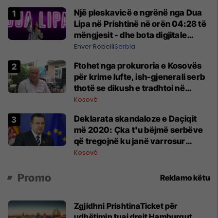
Një pleskavicë e ngrënë nga Dua
Lipa në Prishtinë në orën 04:28 të
mëngjesit - dhe bota digjitale
serbe shpall gjendjen e luftës
Enver Robelli
Serbia
Ftohet nga prokuroria e Kosovës
për krime lufte, ish-gjenerali serb
thotë se dikush e tradhtoi në
Beograd
Kosovë
​Deklarata skandaloze e Daçiqit
më 2020: Çka t'u bëjmë serbëve
që tregojnë ku janë varrosur
shqiptarët në Serbi
Kosovë
Promo
Reklamo këtu
Zgjidhni PrishtinaTicket për
udhëtimin tuaj drejt Hamburgut