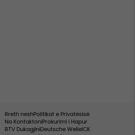
Rreth nesh
Politikat e Privatësisë
Na Kontaktoni
Prokurimi i Hapur
RTV Dukagjini
Deutsche Welle
ICK