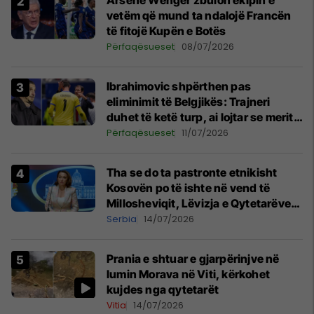
Arsene Wenger zbulon ekipin e
vetëm që mund ta ndalojë Francën
të fitojë Kupën e Botës
Përfaqësueset
08/07/2026
Ibrahimovic shpërthen pas
eliminimit të Belgjikës: Trajneri
duhet të ketë turp, ai lojtar se meritoi
të luante
Përfaqësueset
11/07/2026
Tha se do ta pastronte etnikisht
Kosovën po të ishte në vend të
Millosheviqit, Lëvizja e Qytetarëve
të Lirë në Serbi kërkon shkarkimin e
Serbia
14/07/2026
menjëhershëm të Snezhana
Paunoviq
Prania e shtuar e gjarpërinjve në
lumin Morava në Viti, kërkohet
kujdes nga qytetarët
Vitia
14/07/2026