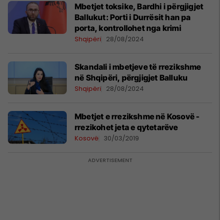
Mbetjet toksike, Bardhi i përgjigjet
Ballukut: Porti i Durrësit han pa
porta, kontrollohet nga krimi
Shqipëri
28/08/2024
Skandali i mbetjeve të rrezikshme
në Shqipëri, përgjigjet Balluku
Shqipëri
28/08/2024
Mbetjet e rrezikshme në Kosovë -
rrezikohet jeta e qytetarëve
Kosovë
30/03/2019