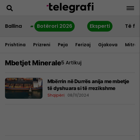
Ballina
Botërori 2026
Eksperti
Të fu
Prishtina
Prizreni
Peja
Ferizaj
Gjakova
Mitrov
Mbetjet Minerale
5 Artikuj
Mbërrin në Durrës anija me mbetje
të dyshuara si të rrezikshme
Shqipëri
08/11/2024