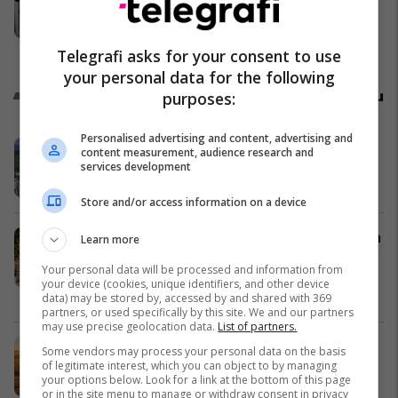
SHBA paralajmëronte se Serbia
synonte spastrimin etnik të
Kosovës dhe destabilizimin e
Kosovë
Telegrafi asks for your consent to use
Ballkanit
your personal data for the following
Promo
Reklamo këtu
purposes:
Personalised advertising and content, advertising and
Holiday In 2, adresa verore e këtij
content measurement, audience research and
korriku
services development
Edil Project
Store and/or access information on a device
Udhëtimet Kosovë – Gjermani bëhen
Learn more
më të lehta me kompaninë turistike
Your personal data will be processed and information from
Shpejtimi
your device (cookies, unique identifiers, and other device
Kompania Turistike Shpejtimi
data) may be stored by, accessed by and shared with 369
partners, or used specifically by this site. We and our partners
may use precise geolocation data.
List of partners.
Sempre nga Liri – e krijuar me
Some vendors may process your personal data on the basis
përkushtim, e dalluar për cilësi
of legitimate interest, which you can object to by managing
your options below. Look for a link at the bottom of this page
Liri Prizren
or in the site menu to manage or withdraw consent in privacy