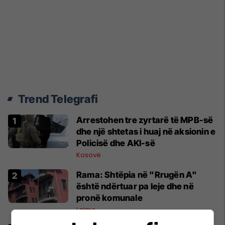
Trend Telegrafi
Arrestohen tre zyrtarë të MPB-së
dhe një shtetas i huaj në aksionin e
Policisë dhe AKI-së
Kosovë
Rama: Shtëpia në "Rrugën A"
është ndërtuar pa leje dhe në
pronë komunale
Lajme