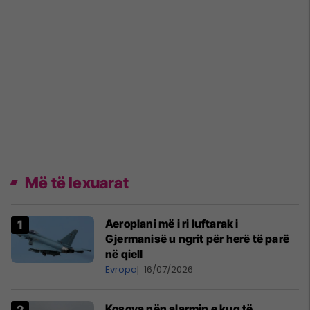
Më të lexuarat
Aeroplani më i ri luftarak i
Gjermanisë u ngrit për herë të parë
në qiell
Evropa
16/07/2026
Kosova nën alarmin e kuq të