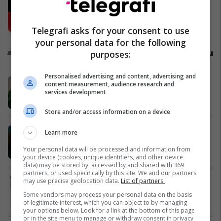
As Messi e as Yamal – zbulohet
favoriti i ri për Topin e Artë
Ndërkombëtare
Telegrafi asks for your consent to use
your personal data for the following
Promo
Reklamo këtu
purposes:
Personalised advertising and content, advertising and
Oferta e Korrikut në FAFA Sun
content measurement, audience research and
services development
Fafa Resorts
Store and/or access information on a device
EXFIS – Katër stinë, një zgjedhje e
Learn more
sigurt
Your personal data will be processed and information from
EXFIS
your device (cookies, unique identifiers, and other device
data) may be stored by, accessed by and shared with 369
partners, or used specifically by this site. We and our partners
United Hospital me pako speciale
may use precise geolocation data.
List of partners.
për diasporën
Some vendors may process your personal data on the basis
United Hospital
of legitimate interest, which you can object to by managing
your options below. Look for a link at the bottom of this page
or in the site menu to manage or withdraw consent in privacy