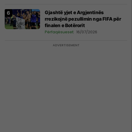
Gjashtë yjet e Argjentinës
rrezikojnë pezullimin nga FIFA për
finalen e Botërorit
Përfaqësueset
16/07/2026