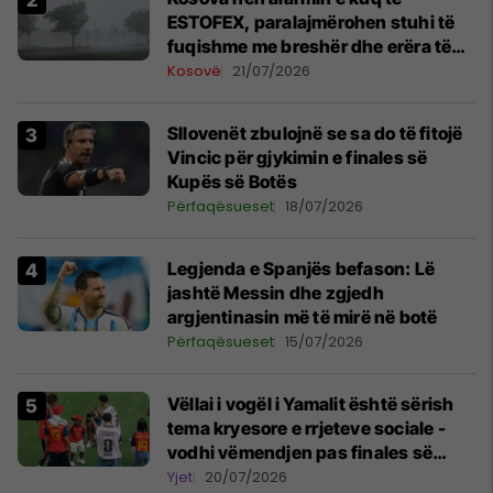
ESTOFEX, paralajmërohen stuhi të
fuqishme me breshër dhe erëra të
forta
Kosovë
21/07/2026
Sllovenët zbulojnë se sa do të fitojë
Vincic për gjykimin e finales së
Kupës së Botës
Përfaqësueset
18/07/2026
Legjenda e Spanjës befason: Lë
jashtë Messin dhe zgjedh
argjentinasin më të mirë në botë
Përfaqësueset
15/07/2026
Vëllai i vogël i Yamalit është sërish
tema kryesore e rrjeteve sociale -
vodhi vëmendjen pas finales së
Kupës së Botës
Yjet
20/07/2026