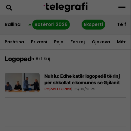
Ballina
Botërori 2026
Eksperti
Të fu
Prishtina
Prizreni
Peja
Ferizaj
Gjakova
Mitrov
Logoped
5 Artikuj
Nuhiu: Edhe katër logopedë të rinj
për shkollat e komunës së Gjilanit
Rajoni i Gjilanit
15/09/2025