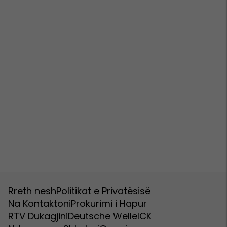
Rreth nesh
Politikat e Privatësisë
Na Kontaktoni
Prokurimi i Hapur
RTV Dukagjini
Deutsche Welle
ICK