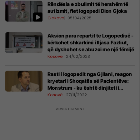
Rëndësia e zbulimit të hershëm të
autizmit, flet logopedi Dion Gjoka
Gjakova
05/04/2025
Aksion para repartit të Logopedisë -
kërkohet shkarkimi i Iljasa Fazliut,
që dyshohet se abuzoi me një fëmijë
Kosovë
24/02/2023
Rasti i logopedit nga Gjilani, reagon
kryetari i Shoqatës së Pacientëve:
Monstrum - ku është dinjiteti i
mantelbardhëve
Kosovë
27/11/2022