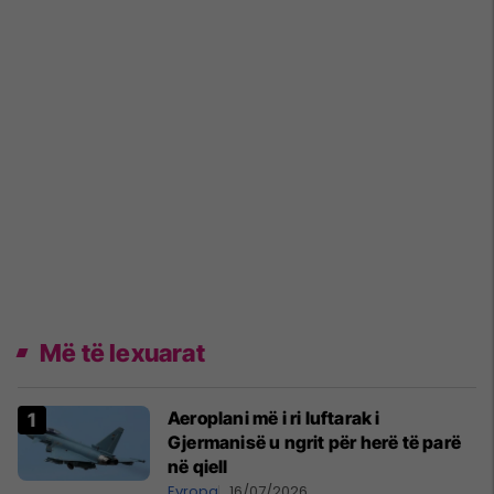
Më të lexuarat
Aeroplani më i ri luftarak i
Gjermanisë u ngrit për herë të parë
në qiell
Evropa
16/07/2026