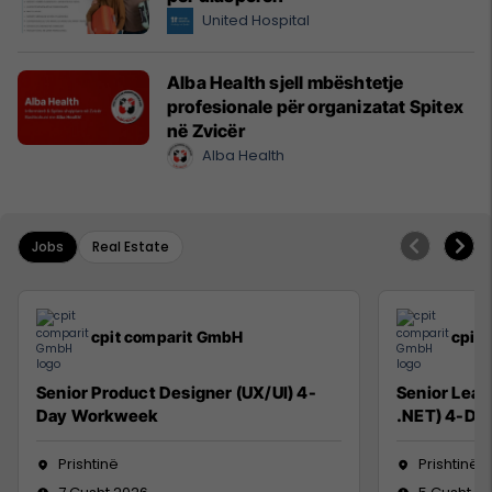
United Hospital
Alba Health sjell mbështetje
profesionale për organizatat Spitex
në Zvicër
Alba Health
Jobs
Real Estate
cpit comparit GmbH
cpit
Senior Product Designer (UX/UI) 4-
Senior Lead
Day Workweek
.NET) 4-Da
Prishtinë
Prishtinë