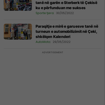
tanë në garën e Sterberk të Çekisë
ku e përfunduan me sukses
Sporte tjera
30/05/2022
Paraqitje e mirë e garuesve tanë në
turneun e automobilizimit në Çeki,
shkëlqen Kalenderi
AutoMoto
29/05/2022