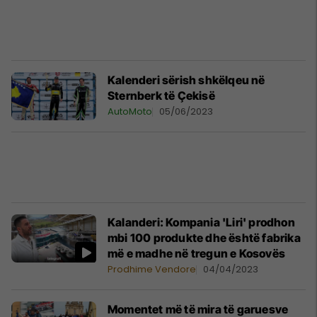
Kalenderi sërish shkëlqeu në
Sternberk të Çekisë
AutoMoto
05/06/2023
Kalanderi: Kompania 'Liri' prodhon
mbi 100 produkte dhe është fabrika
më e madhe në tregun e Kosovës
Prodhime Vendore
04/04/2023
Momentet më të mira të garuesve