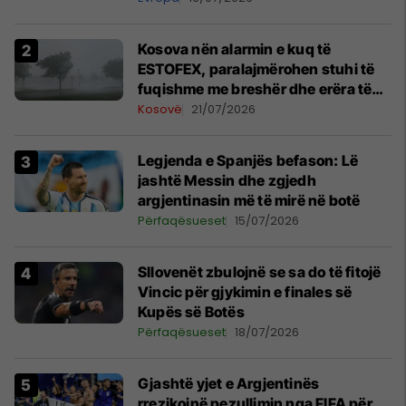
Kosova nën alarmin e kuq të
ESTOFEX, paralajmërohen stuhi të
fuqishme me breshër dhe erëra të
forta
Kosovë
21/07/2026
Legjenda e Spanjës befason: Lë
jashtë Messin dhe zgjedh
argjentinasin më të mirë në botë
Përfaqësueset
15/07/2026
Sllovenët zbulojnë se sa do të fitojë
Vincic për gjykimin e finales së
Kupës së Botës
Përfaqësueset
18/07/2026
Gjashtë yjet e Argjentinës
rrezikojnë pezullimin nga FIFA për