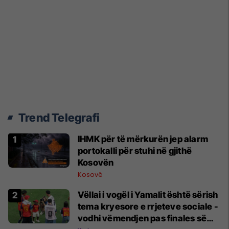
Trend Telegrafi
​IHMK për të mërkurën jep alarm
portokalli për stuhi në gjithë
Kosovën
Kosovë
Vëllai i vogël i Yamalit është sërish
tema kryesore e rrjeteve sociale -
vodhi vëmendjen pas finales së