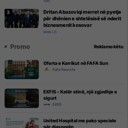
Kupës së Botës
Yjet
Dritan Abazoviqi merret në pyetje
për dhënien e shtetësisë së nderit
biznesmenit kosovar
Mali i Zi
Promo
Reklamo këtu
Oferta e Korrikut në FAFA Sun
Fafa Resorts
EXFIS – Katër stinë, një zgjedhje e
sigurt
EXFIS
United Hospital me pako speciale
për diasporën