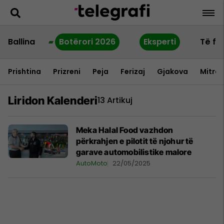
Ballina
Botërori 2026
Eksperti
Të fu
Prishtina
Prizreni
Peja
Ferizaj
Gjakova
Mitrov
Liridon Kalenderi
13 Artikuj
Meka Halal Food vazhdon
përkrahjen e pilotit të njohur të
garave automobilistike malore
AutoMoto
22/05/2025