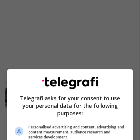
Kalenderi hyn në histori të
Telegrafi asks for your consent to use
automobilizmit shqiptar
your personal data for the following
AutoMoto
20/08/2017
purposes:
1
Personalised advertising and content, advertising and
content measurement, audience research and
services development