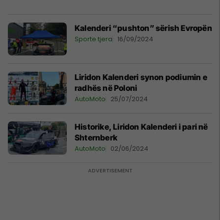
Kalenderi “pushton” sërish Evropën
Sporte tjera
16/09/2024
Liridon Kalenderi synon podiumin e
radhës në Poloni
AutoMoto
25/07/2024
Historike, Liridon Kalenderi i pari në
Shternberk
AutoMoto
02/06/2024