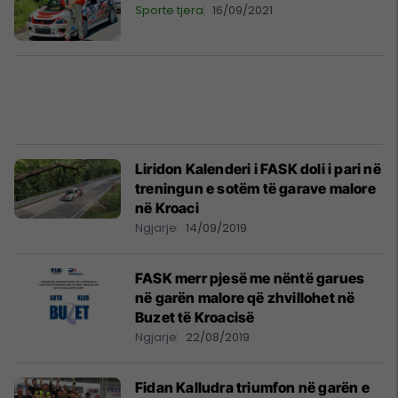
Sporte tjera
16/09/2021
Liridon Kalenderi i FASK doli i pari në
treningun e sotëm të garave malore
në Kroaci
Ngjarje
14/09/2019
FASK merr pjesë me nëntë garues
në garën malore që zhvillohet në
Buzet të Kroacisë
Ngjarje
22/08/2019
Fidan Kalludra triumfon në garën e