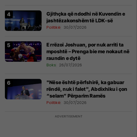
Gjithçka që ndodhi në Kuvendin e
jashtëzakonshëm të LDK-së
Politikë
30/07/2026
E rrëzoi Joshuan, por nuk arriti ta
mposhtë – Prenga bie me nokaut në
raundin e dytë
Boks
26/07/2026
"Nëse është përfshirë, ka gabuar
rëndë, nuk i falet", Abdixhiku i çon
“selam” Përparim Ramës
Politikë
30/07/2026