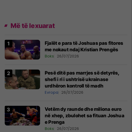
Më të lexuarat
Fjalët e para të Joshuas pas fitores
me nokaut ndaj Kristian Prengës
Boks
26/07/2026
Pesë ditë pas marrjes së detyrës,
shefi i ri i ushtrisë ukrainase
urdhëron kontroll të madh
Evropa
26/07/2026
Vetëm dy raunde dhe miliona euro
në xhep, zbulohet sa fituan Joshua
e Prenga
Boks
26/07/2026