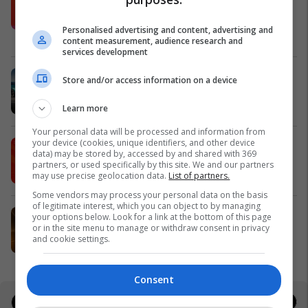
plotësisht digjitale dhe mbi 40 mijë
shpërblime instant!
Personalised advertising and content, advertising and
Meridian
content measurement, audience research and
services development
Zgjidhni një nga katër modelet tuaja
Store and/or access information on a device
të preferuara Peugeot
Peugot Kosova
Learn more
Your personal data will be processed and information from
your device (cookies, unique identifiers, and other device
IPKO vazhdon partneritetin me
data) may be stored by, accessed by and shared with 369
Sunny Hill Festival 2026
partners, or used specifically by this site. We and our partners
IPKO
may use precise geolocation data.
List of partners.
Some vendors may process your personal data on the basis
of legitimate interest, which you can object to by managing
EXPO DIASPORA 2026 mbahet më
your options below. Look for a link at the bottom of this page
or in the site menu to manage or withdraw consent in privacy
3, 4 dhe 5 gusht në Prishtinë
and cookie settings.
Expo Prishtina
Consent
Jobs
Real Estate