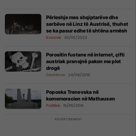
Përleshje mes shqiptarëve dhe
serbëve në Linz të Austrisë, thuhet
se ka pasur edhe të shtëna armësh
Kosovë
30/05/2023
Porositin fustane në internet, çifti
austriak pranojnë pakon me plot
drogë
Dështime
24/09/2019
Poposka Trenevska në
komemoracion në Mathausen
Politikë
15/05/2016