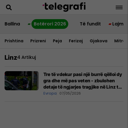
Ballina
Botërori 2026
Të fundit
Lajme
Prishtina
Prizreni
Peja
Ferizaj
Gjakova
Mitrov
Linz
4 Artikuj
Tre të vdekur pasi një burrë qëlloi dy
gra dhe më pas veten - zbulohen
detaje të ngjarjes tragjike në Linz të
Austrisë
Evropa
07/05/2026