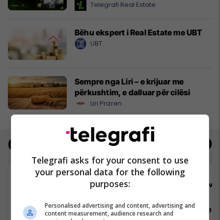
Telegrafi Real Estate
Bëhu ekspert i Real Estate me UBT
UBT
Sempre nga Liri – e krijuar me
përkushtim, e dalluar për cilësi
Liri Prizren
Jobs
Real Estate
Telegrafi asks for your consent to use
your personal data for the following
purposes:
Viva Fresh Store
Viva 
Personalised advertising and content, advertising and
Sektorist/e
Arkatar/e
content measurement, audience research and