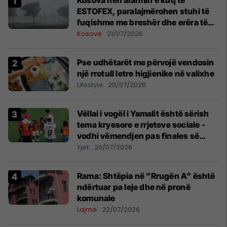
Kosova nën alarmin e kuq të
ESTOFEX, paralajmërohen stuhi të
fuqishme me breshër dhe erëra të
forta
Kosovë
21/07/2026
Pse udhëtarët me përvojë vendosin
një rrotull letre higjienike në valixhe
Lifestyle
20/07/2026
Vëllai i vogël i Yamalit është sërish
tema kryesore e rrjeteve sociale -
vodhi vëmendjen pas finales së
Kupës së Botës
Yjet
20/07/2026
Rama: Shtëpia në "Rrugën A" është
ndërtuar pa leje dhe në pronë
komunale
Lajme
22/07/2026