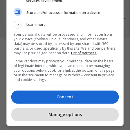
services development
Ferizaj
Ferizaj
Store and/or access information on a device
31 Korrik 2026
31 Korrik 
Learn more
Your personal data will be processed and information from
your device (cookies, unique identifiers, and other device
data) may be stored by, accessed by and shared with 369
partners, or used specifically by this site. We and our partners
may use precise geolocation data.
List of partners.
Some vendors may process your personal data on the basis
of legitimate interest, which you can object to by managing
your options below. Look for a link at the bottom of this page
or in the site menu to manage or withdraw consent in privacy
and cookie settings.
Consent
Manage options