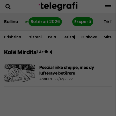
Ballina
Botërori 2026
Eksperti
Të fu
Prishtina
Prizreni
Peja
Ferizaj
Gjakova
Mitrov
Kolë Mirdita
1 Artikuj
Poezia lirike shqipe, mes dy
luftërave botërore
Analiza
27/12/2022