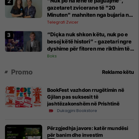
“Nuk po na lënë të paguajmë”,
gazetaret zvicerane të "20
Minuten" mahniten nga bujaria në
Kosovë
Telegrafi Zvicer
“Diçka nuk shkon këtu, nuk po e
besoj këtë histori” - gazetari ngre
dyshime për fitoren me rikthim të
Joshuas
Boks
Promo
Reklamo këtu
BookFest vazhdon rrugëtimin në
Gjilan pas suksesit të
jashtëzakonshëm në Prishtinë
Dukagjini Bookstore
Përzgjedhja javore: katër mundësi
për banim dhe investim