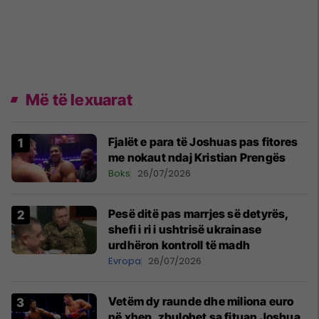
Më të lexuarat
Fjalët e para të Joshuas pas fitores
me nokaut ndaj Kristian Prengës
Boks
26/07/2026
Pesë ditë pas marrjes së detyrës,
shefi i ri i ushtrisë ukrainase
urdhëron kontroll të madh
Evropa
26/07/2026
Vetëm dy raunde dhe miliona euro
në xhep, zbulohet sa fituan Joshua