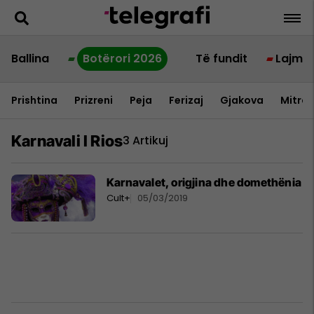
Ballina
Botërori 2026
Të fundit
Lajme
Prishtina
Prizreni
Peja
Ferizaj
Gjakova
Mitrov
Karnavali I Rios
3 Artikuj
Karnavalet, origjina dhe domethënia
Cult+
05/03/2019