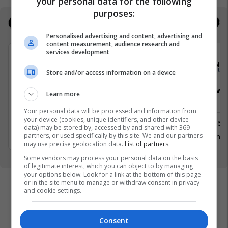
your personal data for the following
purposes:
Jobs
Real Estate
Personalised advertising and content, advertising and
content measurement, audience research and
services development
Elkos Group
Sola
Store and/or access information on a device
Specialist Mishi (Kasap)
Sales Deve
Learn more
Manager
Your personal data will be processed and information from
your device (cookies, unique identifiers, and other device
Ferizaj
Prishtinë
data) may be stored by, accessed by and shared with 369
3 Gusht 2026
partners, or used specifically by this site. We and our partners
29 Gusht 
may use precise geolocation data.
List of partners.
Some vendors may process your personal data on the basis
of legitimate interest, which you can object to by managing
your options below. Look for a link at the bottom of this page
or in the site menu to manage or withdraw consent in privacy
and cookie settings.
Consent