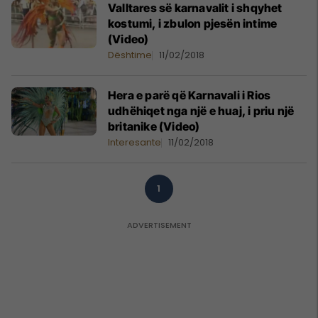
Valltares së karnavalit i shqyhet
kostumi, i zbulon pjesën intime
(Video)
Dështime
11/02/2018
Hera e parë që Karnavali i Rios
udhëhiqet nga një e huaj, i priu një
britanike (Video)
Interesante
11/02/2018
1