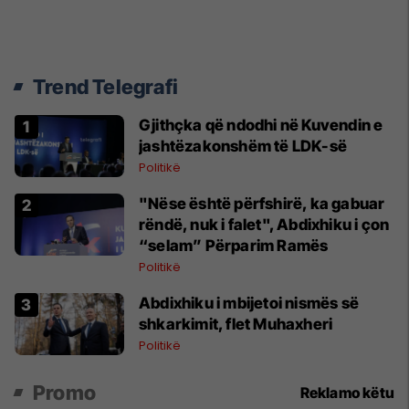
Trend Telegrafi
Gjithçka që ndodhi në Kuvendin e
jashtëzakonshëm të LDK-së
Politikë
"Nëse është përfshirë, ka gabuar
rëndë, nuk i falet", Abdixhiku i çon
“selam” Përparim Ramës
Politikë
Abdixhiku i mbijetoi nismës së
shkarkimit, flet Muhaxheri
Politikë
Promo
Reklamo këtu