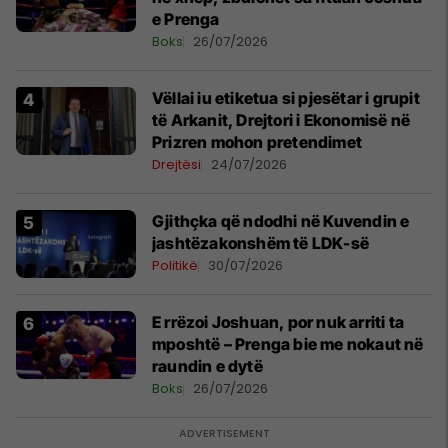
e Prenga
Boks
26/07/2026
Vëllai iu etiketua si pjesëtar i grupit
të Arkanit, Drejtori i Ekonomisë në
Prizren mohon pretendimet
Drejtësi
24/07/2026
Gjithçka që ndodhi në Kuvendin e
jashtëzakonshëm të LDK-së
Politikë
30/07/2026
E rrëzoi Joshuan, por nuk arriti ta
mposhtë – Prenga bie me nokaut në
raundin e dytë
Boks
26/07/2026