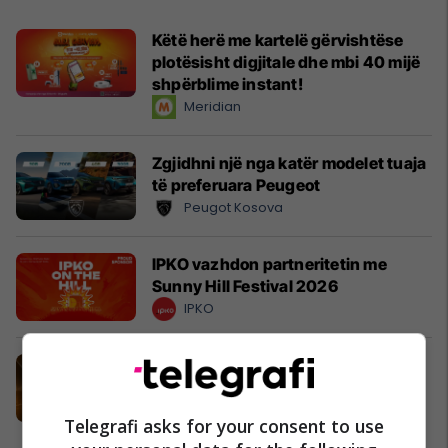
Këtë herë me kartelë gërvishtëse
plotësisht digjitale dhe mbi 40 mijë
shpërblime instant!
Meridian
Zgjidhni një nga katër modelet tuaja
të preferuara Peugeot
Peugot Kosova
IPKO vazhdon partneritetin me
Sunny Hill Festival 2026
IPKO
EXPO DIASPORA 2026 mbahet më
3, 4 dhe 5 gusht në Prishtinë
Expo Prishtina
Telegrafi asks for your consent to use