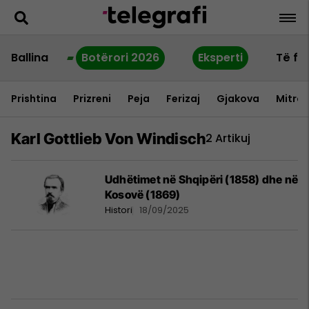
Ballina
Botërori 2026
Eksperti
Të fu
Prishtina
Prizreni
Peja
Ferizaj
Gjakova
Mitrov
Karl Gottlieb Von Windisch
2 Artikuj
Udhëtimet në Shqipëri (1858) dhe në
Kosovë (1869)
Histori
18/09/2025