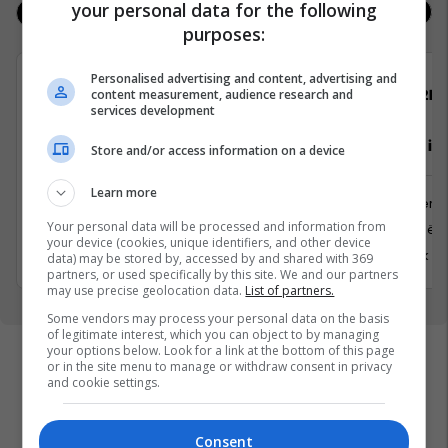
your personal data for the following
Jobs
Real Estate
purposes:
Personalised advertising and content, advertising and
content measurement, audience research and
Telegrafi
22IN
services development
Gazetar/e për edicionin Telegrafi
Inxhinier i 
Store and/or access information on a device
Diasporë
Learn more
Inxhinieri
Media
Your personal data will be processed and information from
Prishtinë
Prishtina, Kosovo
your device (cookies, unique identifiers, and other device
6 Korrik 2
data) may be stored by, accessed by and shared with 369
1 Korrik 2026
partners, or used specifically by this site. We and our partners
may use precise geolocation data.
List of partners.
Some vendors may process your personal data on the basis
of legitimate interest, which you can object to by managing
your options below. Look for a link at the bottom of this page
or in the site menu to manage or withdraw consent in privacy
and cookie settings.
Consent