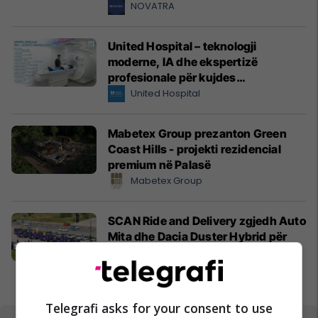
NOVATRA
United Hospital – teknologji
moderne, IA dhe ekspertizë
profesionale për kujdes
shëndetësor me standarde
United Hospital
ndërkombëtare
Mabetex Group prezanton Green
Coast Hills - projekti rezidencial
premium në Palasë
Mabetex Group
SCAN Ride and Delivery zgjedh Auto
Mita dhe Dacia Duster Hybrid për
projektin më të ri të taksive në
Prishtinë
Auto Mita
Telegrafi asks for your consent to use