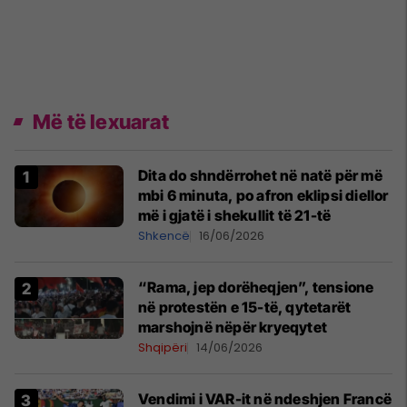
Më të lexuarat
Dita do shndërrohet në natë për më
mbi 6 minuta, po afron eklipsi diellor
më i gjatë i shekullit të 21-të
Shkencë
16/06/2026
“Rama, jep dorëheqjen”, tensione
në protestën e 15-të, qytetarët
marshojnë nëpër kryeqytet
Shqipëri
14/06/2026
Vendimi i VAR-it në ndeshjen Francë