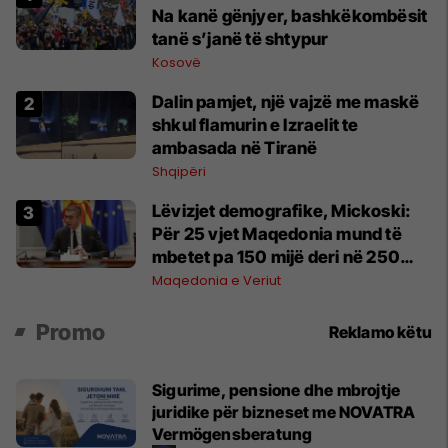
Na kanë gënjyer, bashkëkombësit
tanë s’janë të shtypur
Kosovë
Dalin pamjet, një vajzë me maskë
shkul flamurin e Izraelit te
ambasada në Tiranë
Shqipëri
Lëvizjet demografike, Mickoski:
Për 25 vjet Maqedonia mund të
mbetet pa 150 mijë deri në 250
mijë banorë
Maqedonia e Veriut
Promo
Reklamo këtu
Sigurime, pensione dhe mbrojtje
juridike për bizneset me NOVATRA
Vermögensberatung