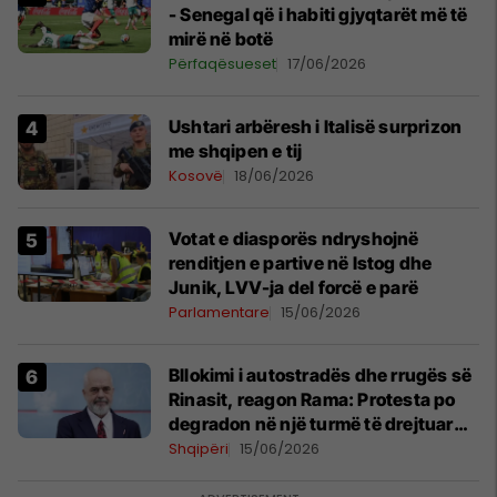
- Senegal që i habiti gjyqtarët më të
mirë në botë
Përfaqësueset
17/06/2026
Ushtari arbëresh i Italisë surprizon
me shqipen e tij
Kosovë
18/06/2026
Votat e diasporës ndryshojnë
renditjen e partive në Istog dhe
Junik, LVV-ja del forcë e parë
Parlamentare
15/06/2026
Bllokimi i autostradës dhe rrugës së
Rinasit, reagon Rama: Protesta po
degradon në një turmë të drejtuar
nga mendje të liga
Shqipëri
15/06/2026