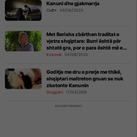
Kanuni dhe gjakmarrja
Cult+
09/06/2023
Met Berisha zbërthen traditat e
vjetra shqiptare: Burri është për
shtatë gra, por e para është më e
favorizuar
Kosovë
04/08/2020
Goditje me dru e prerje me thikë,
shqiptari maltreton gruan se nuk
zbatonte Kanunin
Shqipëri
17/04/2019