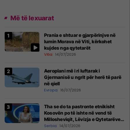
Më të lexuarat
Prania e shtuar e gjarpërinjve në
lumin Morava në Viti, kërkohet
kujdes nga qytetarët
Vitia
14/07/2026
Aeroplani më i ri luftarak i
Gjermanisë u ngrit për herë të parë
në qiell
Evropa
16/07/2026
Tha se do ta pastronte etnikisht
Kosovën po të ishte në vend të
Millosheviqit, Lëvizja e Qytetarëve
të Lirë në Serbi kërkon shkarkimin e
Serbia
14/07/2026