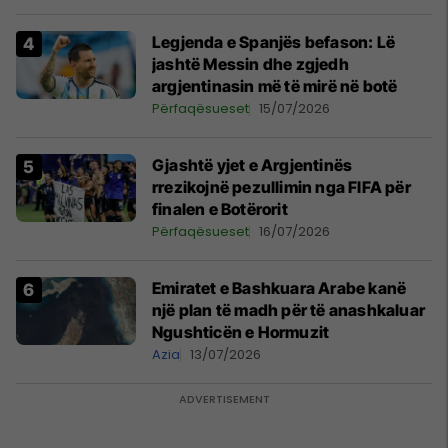
menjëhershëm të Snezhana
Paunoviq
Legjenda e Spanjës befason: Lë
jashtë Messin dhe zgjedh
argjentinasin më të mirë në botë
Përfaqësueset
15/07/2026
Gjashtë yjet e Argjentinës
rrezikojnë pezullimin nga FIFA për
finalen e Botërorit
Përfaqësueset
16/07/2026
Emiratet e Bashkuara Arabe kanë
një plan të madh për të anashkaluar
Ngushticën e Hormuzit
Azia
13/07/2026