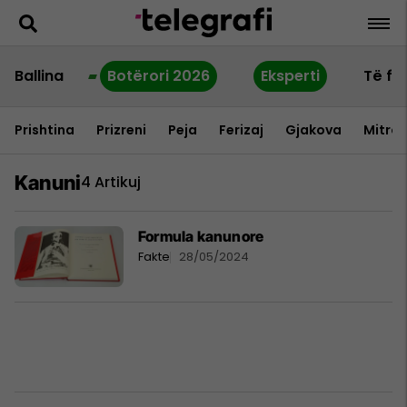
Ballina
Botërori 2026
Eksperti
Të fu
Prishtina
Prizreni
Peja
Ferizaj
Gjakova
Mitrov
Kanuni
4 Artikuj
Formula kanunore
Fakte
28/05/2024