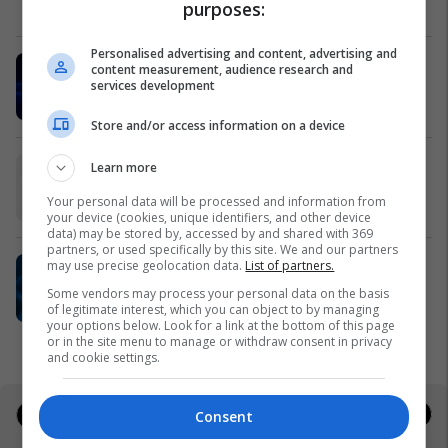
purposes:
Shell
Personalised advertising and content, advertising and
MobiSIM: Internet kudo dhe 15%
content measurement, audience research and
cashback
services development
MobiSIM
Store and/or access information on a device
Frutex lanson në treg ART Ketchup
Learn more
Frutex
Your personal data will be processed and information from
your device (cookies, unique identifiers, and other device
data) may be stored by, accessed by and shared with 369
partners, or used specifically by this site. We and our partners
UBT i pari me numrin më të madh të
may use precise geolocation data.
List of partners.
programeve të akredituara në
Some vendors may process your personal data on the basis
sektorin privat
of legitimate interest, which you can object to by managing
your options below. Look for a link at the bottom of this page
UBT
or in the site menu to manage or withdraw consent in privacy
and cookie settings.
Jobs
Real Estate
Consent