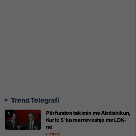
Trend Telegrafi
Përfundon takimin me Abdixhikun,
Kurti: S'ka marrëveshje me LDK-
në
Politikë