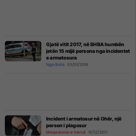
Gjatë vitit 2017, në SHBA humbën
jetën 15 mijë persona nga incidentet
e armatosura
Nga Bota
03/01/2018
Incident i armatosur në Ohër, një
person i plagosur
Maqedonia e Veriut
10/12/2017