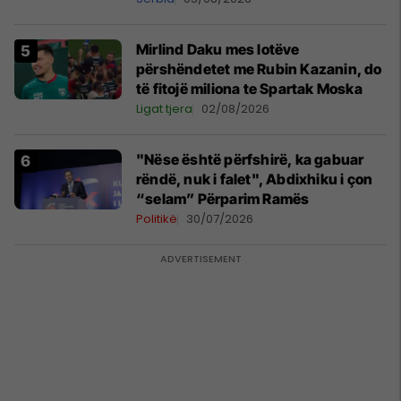
Mirlind Daku mes lotëve
përshëndetet me Rubin Kazanin, do
të fitojë miliona te Spartak Moska
Ligat tjera
02/08/2026
"Nëse është përfshirë, ka gabuar
rëndë, nuk i falet", Abdixhiku i çon
“selam” Përparim Ramës
Politikë
30/07/2026