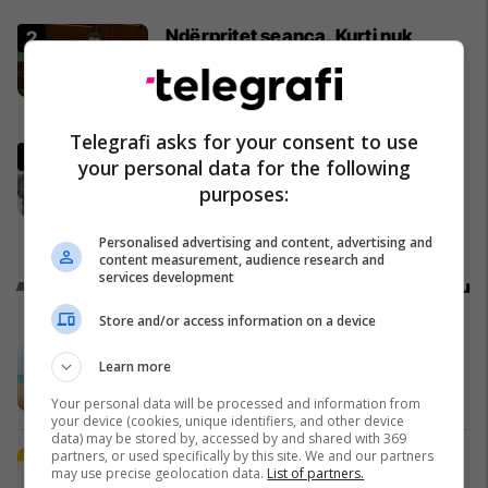
Ndërpritet seanca, Kurti nuk
prezanton emër për
kryeparlamentar - kërkon kohë
shtesë për marrëveshje politike
Kosovë
Telegrafi asks for your consent to use
“Marre duhet me ju ardhë, turp
your personal data for the following
për votat që i keni”, njëri nga
purposes:
protestuesit i drejtohet Bedri
Hamzës
Politikë
Personalised advertising and content, advertising and
content measurement, audience research and
services development
Promo
Reklamo këtu
Store and/or access information on a device
A po don me rrnu n’deti? Kursimet
Learn more
mund t’ju sjellin një banesë
Banka Ekonomike
Your personal data will be processed and information from
your device (cookies, unique identifiers, and other device
data) may be stored by, accessed by and shared with 369
partners, or used specifically by this site. We and our partners
Plan B Creative rrit ndikimin e
may use precise geolocation data.
List of partners.
biznesit tuaj online