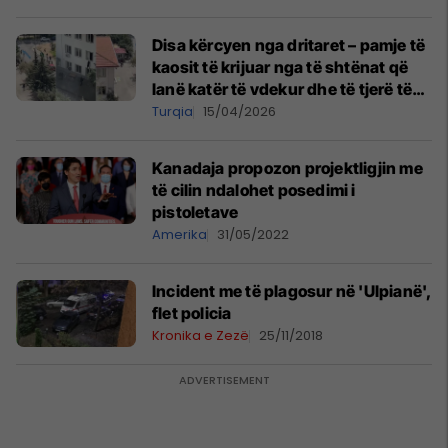
Disa kërcyen nga dritaret – pamje të
kaosit të krijuar nga të shtënat që
lanë katër të vdekur dhe të tjerë të
plagosur në një shkollë në Turqi
Turqia
15/04/2026
Kanadaja propozon projektligjin me
të cilin ndalohet posedimi i
pistoletave
Amerika
31/05/2022
Incident me të plagosur në 'Ulpianë',
flet policia
Kronika e Zezë
25/11/2018