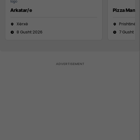
Arkatar/e
Pizza Man
Xërxë
Prishtinë
8 Gusht 2026
7 Gusht 2