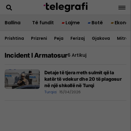
Ballina
Të fundit
Lajme
Botë
Ekono
Prishtina
Prizreni
Peja
Ferizaj
Gjakova
Mitrov
Incident I Armatosur
6 Artikuj
Detaje të tjera rreth sulmit që la
katër të vdekur dhe 20 të plagosur
në një shkollë në Turqi
Turqia
15/04/2026