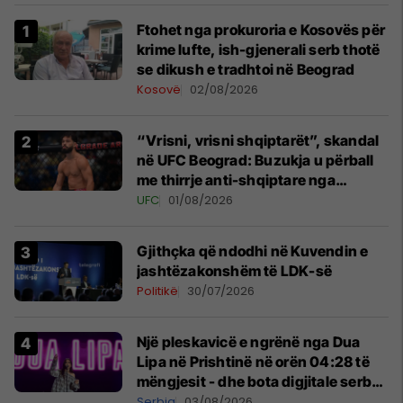
Ftohet nga prokuroria e Kosovës për
krime lufte, ish-gjenerali serb thotë
se dikush e tradhtoi në Beograd
Kosovë
02/08/2026
“Vrisni, vrisni shqiptarët”, skandal
në UFC Beograd: Buzukja u përball
me thirrje anti-shqiptare nga
tribunat
UFC
01/08/2026
Gjithçka që ndodhi në Kuvendin e
jashtëzakonshëm të LDK-së
Politikë
30/07/2026
Një pleskavicë e ngrënë nga Dua
Lipa në Prishtinë në orën 04:28 të
mëngjesit - dhe bota digjitale serbe
shpall gjendjen e luftës
Serbia
03/08/2026