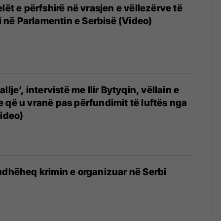
lët e përfshirë në vrasjen e vëllezërve të
ti në Parlamentin e Serbisë (Video)
lje’, intervistë me Ilir Bytyqin, vëllain e
 që u vranë pas përfundimit të luftës nga
Video)
udhëheq krimin e organizuar në Serbi