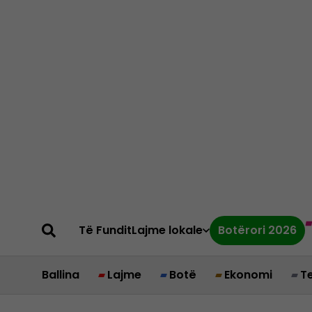
Të Fundit
Lajme lokale
Botërori 2026
Ballina
Lajme
Botë
Ekonomi
T