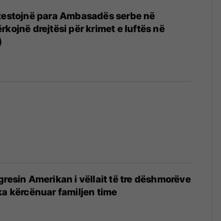
otestojnë para Ambasadës serbe në
kojnë drejtësi për krimet e luftës në
)
gresin Amerikan i vëllait të tre dëshmorëve
ka kërcënuar familjen time