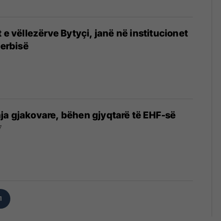
ërve Bytyçi, janë në institucionet
Serbisë
a gjakovare, bëhen gjyqtarë të EHF-së
7
1