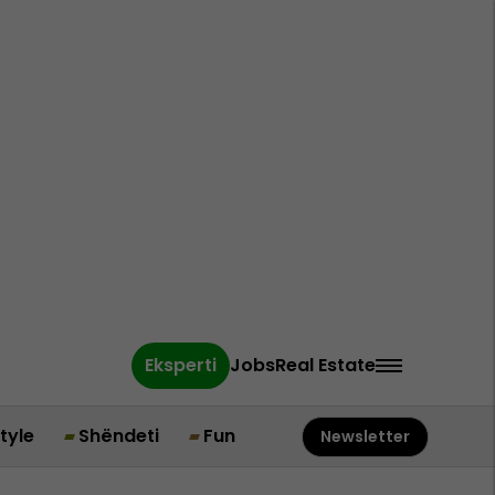
Eksperti
Jobs
Real Estate
style
Shëndeti
Fun
Newsletter