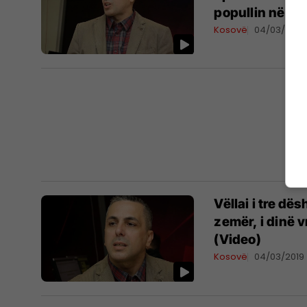
popullin në nj
Kosovë
04/03/2019
Vëllai i tre dë
zemër, i dinë v
(Video)
Kosovë
04/03/2019