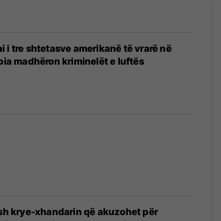
llai i tre shtetasve amerikanë të vrarë në
rbia madhëron kriminelët e luftës
ish krye-xhandarin që akuzohet për