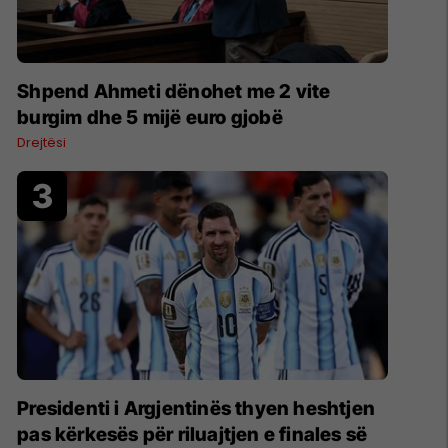
Shpend Ahmeti dënohet me 2 vite
burgim dhe 5 mijë euro gjobë
Drejtësi
Presidenti i Argjentinës thyen heshtjen
pas kërkesës për riluajtjen e finales së