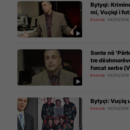
Bytyqi: Krimine
mi, Vuçiqi i fu
Kosovë
04/03/2019
Sonte në ‘Përbal
tre dëshmorëve
forcat serbe (
Kosovë
04/03/2019
Bytyçi: Vuçiq 
Kosovë
03/03/2019