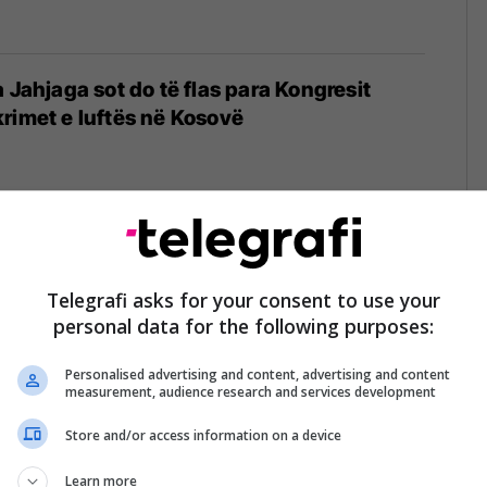
 Jahjaga sot do të flas para Kongresit
rimet e luftës në Kosovë
a Jahjaga do të dëshmoj para Kongresit
rimet e luftës në Kosovë
Telegrafi asks for your consent to use your
personal data for the following purposes:
Personalised advertising and content, advertising and content
measurement, audience research and services development
Store and/or access information on a device
 vranë nga Serbia, shqiptari i Amerikës
 se këto institucione do ta dërgojnë
Learn more