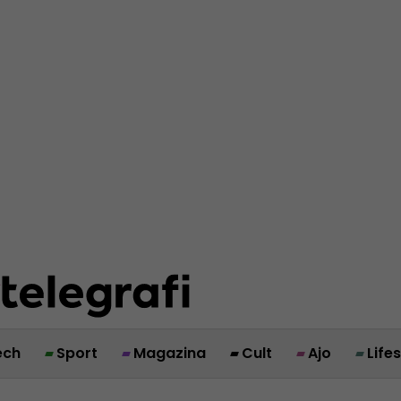
ech
Sport
Magazina
Cult
Ajo
Life