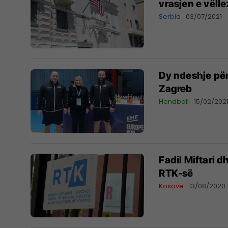
vrasjen e vëll
Serbia
03/07/2021
Dy ndeshje për
Zagreb
Hendboll
15/02/202
Fadil Miftari d
RTK-së
Kosovë
13/08/2020