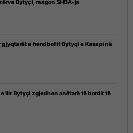
ezërve Bytyçi, reagon SHBA-ja
 gjyqtarët e hendbollit Bytyqi e Kasapi në
1
he Ilir Bytyçi zgjedhen anëtarë të bordit të