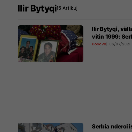
Ilir Bytyqi
15 Artikuj
Ilir Bytyqi, vë
vitin 1999: Se
Kosovë
06/07/2021
Serbia nderoi 