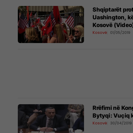
Shqiptarët pr
Uashington, kër
Kosovë (Video
Kosovë
01/05/2019
Rrëfimi në Kon
Bytyqi: Vuçiq 
Kosovë
30/04/2019