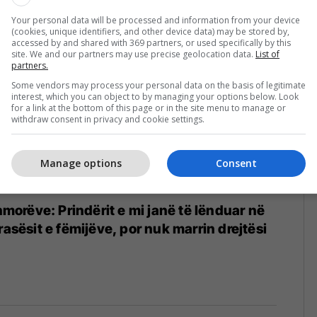
ë ardhmëri të mirë (Video)
Your personal data will be processed and information from your device
(cookies, unique identifiers, and other device data) may be stored by,
accessed by and shared with 369 partners, or used specifically by this
site. We and our partners may use precise geolocation data.
List of
partners.
Some vendors may process your personal data on the basis of legitimate
interest, which you can object to by managing your options below. Look
for a link at the bottom of this page or in the site menu to manage or
withdraw consent in privacy and cookie settings.
Manage options
Consent
shmorëve: Prindërit e mi janë të lënduar në
rasësit e fëmijëve, por nuk marrin drejtësi