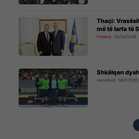
Thaçi: Vrasësit e vëllez
më të larta të 
Politikë
26/02/2019
Shkëlqen dyshj
Hendboll
08/07/201