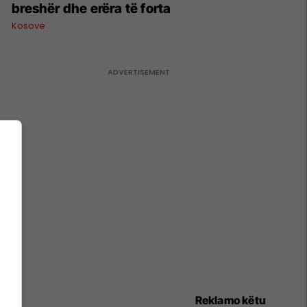
breshër dhe erëra të forta
Kosovë
Reklamo këtu