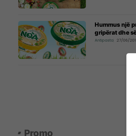
Hummus një pro
gripërat dhe s
Antipasta
27/06/20
Promo