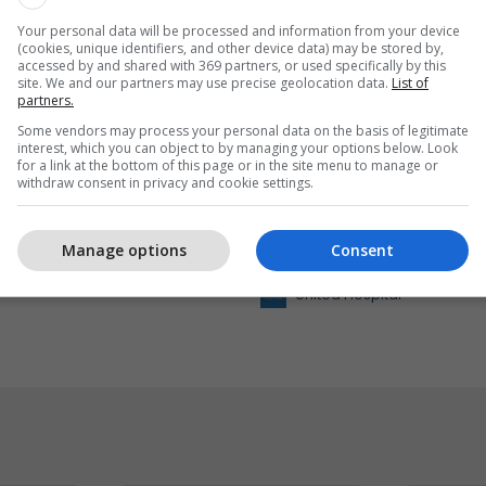
Your personal data will be processed and information from your device
(cookies, unique identifiers, and other device data) may be stored by,
accessed by and shared with 369 partners, or used specifically by this
site. We and our partners may use precise geolocation data.
List of
partners.
Some vendors may process your personal data on the basis of legitimate
interest, which you can object to by managing your options below. Look
for a link at the bottom of this page or in the site menu to manage or
withdraw consent in privacy and cookie settings.
Katër stinë, një zgjedhje
United Hospital me pak
Manage options
Consent
speciale për diasporën
United Hospital