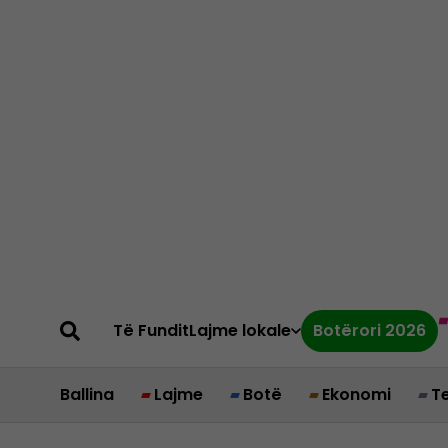
Të Fundit
Lajme lokale
Botërori 2026
Ballina
Lajme
Botë
Ekonomi
T