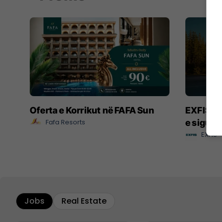
Oferta e Korrikut në FAFA Sun
EXFIS – 
Fafa Resorts
e sigurt
EXFIS
Jobs
Real Estate