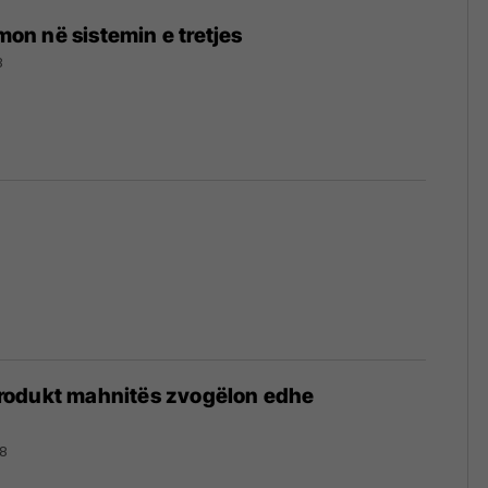
n në sistemin e tretjes
8
odukt mahnitës zvogëlon edhe
18