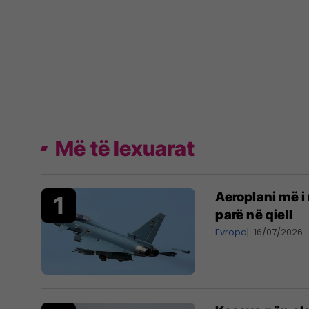
Më të lexuarat
Aeroplani më i 
parë në qiell
Evropa
16/07/2026