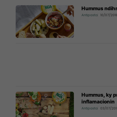
Hummus ndihmo
Antipasta
10/07/201
Hummus, ky pr
inflamacionin
Antipasta
03/07/20