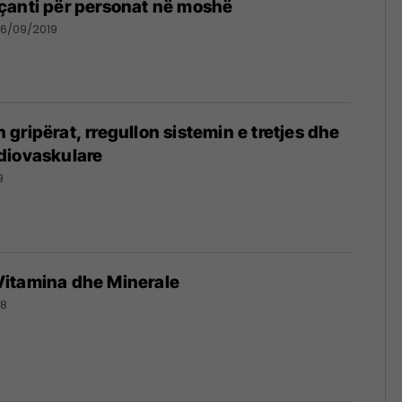
çanti për personat në moshë
6/09/2019
gripërat, rregullon sistemin e tretjes dhe
diovaskulare
9
itamina dhe Minerale
18