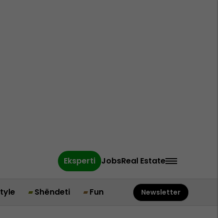
Eksperti
Jobs
Real Estate
style
Shëndeti
Fun
Newsletter