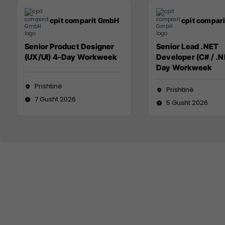
cpit comparit GmbH
cpit compar
Senior Product Designer
Senior Lead .NET
(UX/UI) 4-Day Workweek
Developer (C# / .N
Day Workweek
Prishtinë
Prishtinë
7 Gusht 2026
5 Gusht 2026