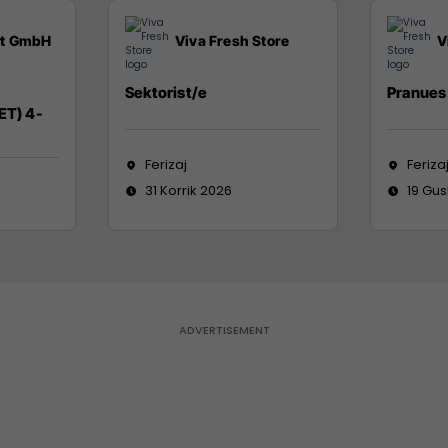
it GmbH
Viva Fresh Store
V
Sektorist/e
Pranues 
ET) 4-
Ferizaj
Feriza
31 Korrik 2026
19 Gus