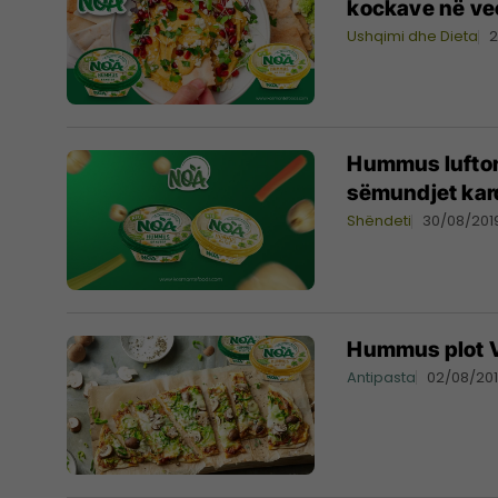
kockave në ve
Ushqimi dhe Dieta
2
Hummus lufton 
sëmundjet kar
Shëndeti
30/08/201
Hummus plot V
Antipasta
02/08/20