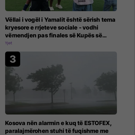
Vëllai i vogël i Yamalit është sërish tema
kryesore e rrjeteve sociale - vodhi
vëmendjen pas finales së Kupës së
Botës
Yjet
Kosova nën alarmin e kuq të ESTOFEX,
paralajmërohen stuhi të fuqishme me