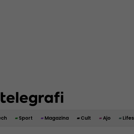
ech
Sport
Magazina
Cult
Ajo
Life