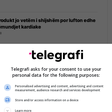
dukt jo vetëm i shijshëm por lufton edhe
ëmundjet kardiake
18
1
Telegrafi asks for your consent to use your
personal data for the following purposes:
Personalised advertising and content, advertising and content
measurement, audience research and services development
Store and/or access information on a device
Learn more