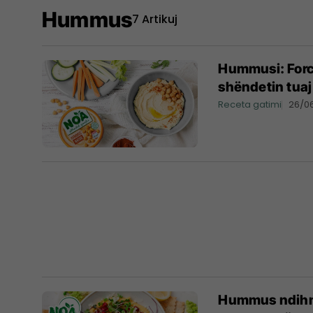
Hummus
7 Artikuj
Hummusi: Forca
shëndetin tuaj
Receta gatimi
26/0
Hummus ndihmo