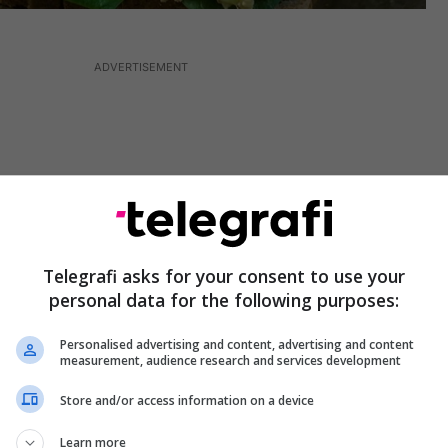
Telegrafi asks for your consent to use your
personal data for the following purposes:
Personalised advertising and content, advertising and content
measurement, audience research and services development
RAT DHE SËMUNDJET
Fasulet dhe qiqrat në veçanti,
Store and/or access information on a device
 jenë ndihmues të rëndësishëm në balancimin e
Learn more
rolit, reduktimit të hipertensionit dhe të mbrojë