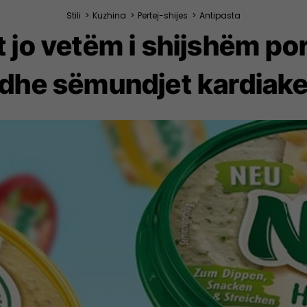
Stili
>
Kuzhina
>
Pertej-shijes
>
Antipasta
jo vetëm i shijshëm por 
dhe sëmundjet kardiak