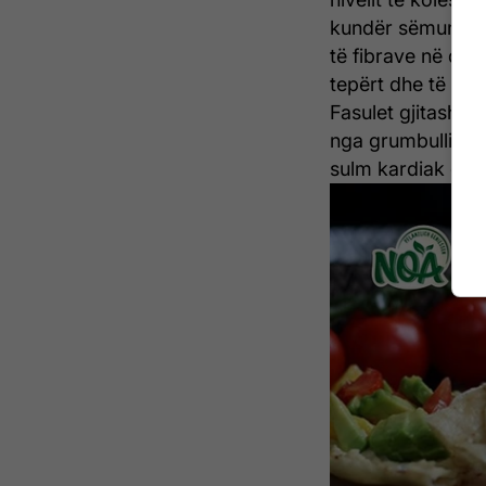
kundër sëmundje
të fibrave në qiq
tepërt dhe të fit
Fasulet gjitashtu
nga grumbullimi 
sulm kardiak dhe