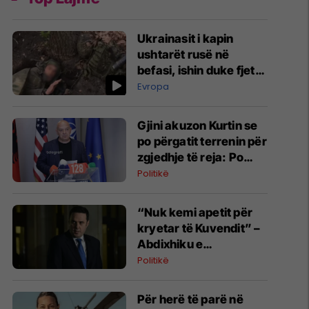
Ukrainasit i kapin
ushtarët rusë në
befasi, ishin duke fjetur
në strehimoret e
Evropa
kamufluara
Gjini akuzon Kurtin se
po përgatit terrenin për
zgjedhje të reja: Po
manipulon opinionin
Politikë
publik
“Nuk kemi apetit për
kryetar të Kuvendit” –
Abdixhiku e
konsideron si figurë
Politikë
ceremoniale
Për herë të parë në