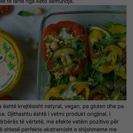
llë të lartë nga këto sëmundje.
shtë krejtësisht natyral, vegan, pa gluten dhe pa
e. Gjithashtu është i vetmi produkt origjinal, i
ërbërës të vërtetë, me efekte vetëm pozitive për
ë shtesë perfekte ekstremisht e shijshmeme me