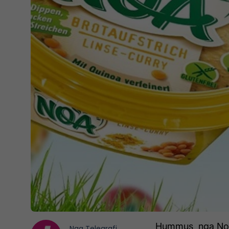
Hummus nga Noa ë
Nga
Telegrafi