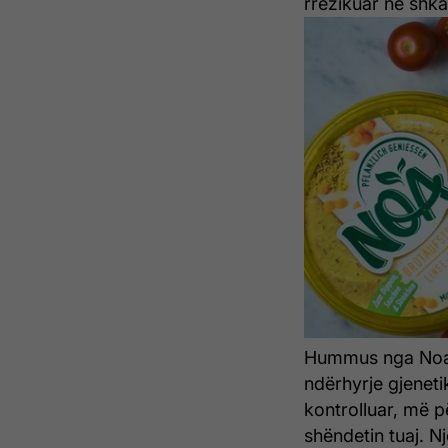
rrezikuar në shka
Hummus nga Noa ë
ndërhyrje gjenetik
kontrolluar, më p
shëndetin tuaj.
Nj