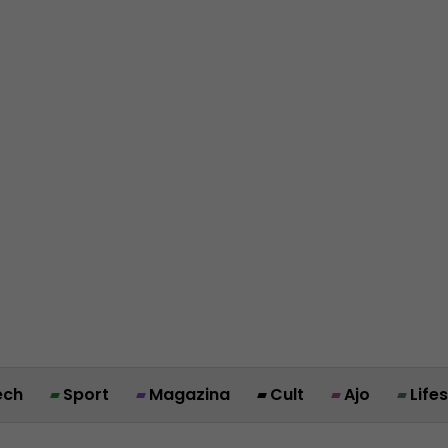
ech
Sport
Magazina
Cult
Ajo
Life