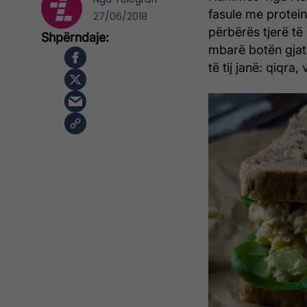
fasule me protein
27/06/2018
përbërës tjerë t
mbarë botën gjat
të tij janë: qiqra,