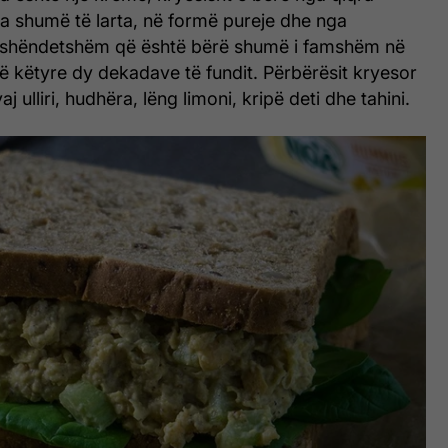
a shumë të larta, në formë pureje dhe nga
ë shëndetshëm që është bërë shumë i famshëm në
ë këtyre dy dekadave të fundit.
Përbërësit kryesor
 vaj ulliri, hudhëra, lëng limoni, kripë deti dhe tahini.