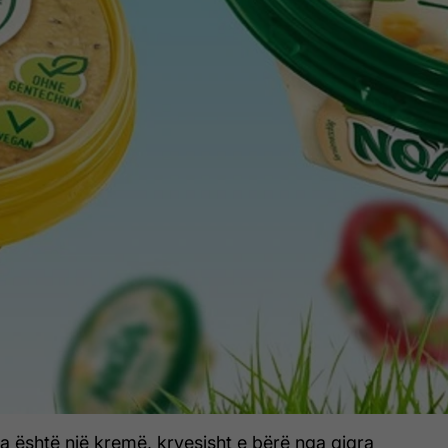
shtë një kremë, kryesisht e bërë nga qiqra