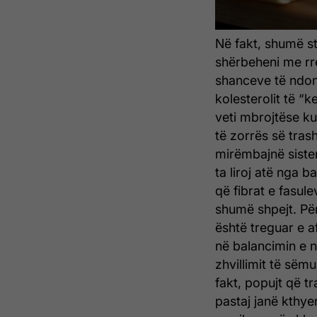
Në fakt, shumë s
shërbeheni me rre
shanceve të ndon
kolesterolit të “
veti mbrojtëse ku
të zorrës së tras
mirëmbajnë sistem
ta liroj atë nga 
që fibrat e fasule
shumë shpejt.
Për
është treguar e a
në balancimin e n
zhvillimit të sëm
fakt, popujt që t
pastaj janë kthye