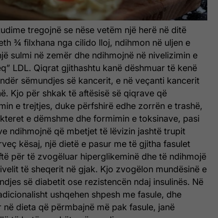
tudime tregojnë se nëse vetëm një herë në ditë
th ¾ filxhana nga cilido lloj, ndihmon në uljen e
jë sulmi në zemër dhe ndihmojnë në nivelizimin e
keq” LDL.
Qiqrat gjithashtu kanë dëshmuar të kenë
ndër sëmundjes së kancerit, e në veçanti kancerit
hë. Kjo për shkak të aftësisë së qiqrave që
in e trejtjes, duke përfshirë edhe zorrën e trashë,
bakteret e dëmshme dhe formimin e toksinave, pasi
ve ndihmojnë që mbetjet të lëvizin jashtë trupit
veç kësaj, një dietë e pasur me të gjitha fasulet
ftë për të zvogëluar hiperglikeminë dhe të ndihmojë
ivelit të sheqerit në gjak. Kjo zvogëlon mundësinë e
undjes së diabetit ose rezistencën ndaj insulinës. Në
radicionalisht ushqehen shpesh me fasule, dhe
r në dieta që përmbajnë më pak fasule, janë