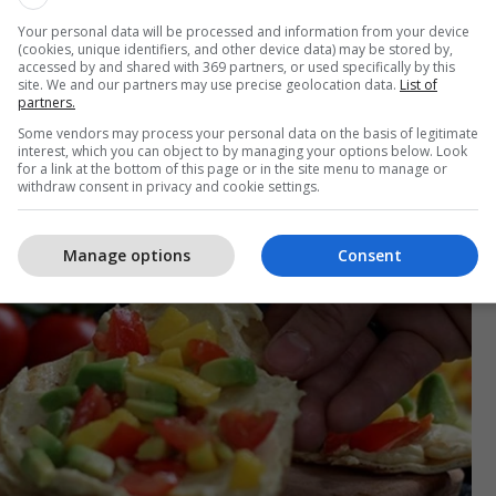
ve të zemrës.
Kjo për shkak të përmbajtjes së lartë
Your personal data will be processed and information from your device
(cookies, unique identifiers, and other device data) may be stored by,
ra, që i ndihmon njerëzit të shmangin ngrënjen e
accessed by and shared with 369 partners, or used specifically by this
ojnë peshë të tepruar e cila është e dëmshme.
site. We and our partners may use precise geolocation data.
List of
partners.
 ndihmojnë në mirëmbajtjen e pastërt të arterieve
Some vendors may process your personal data on the basis of legitimate
i stemave, duke e zvogëluar mundësinë për ndonjë
interest, which you can object to by managing your options below. Look
for a link at the bottom of this page or in the site menu to manage or
 goditje në zemër.
withdraw consent in privacy and cookie settings.
Manage options
Consent