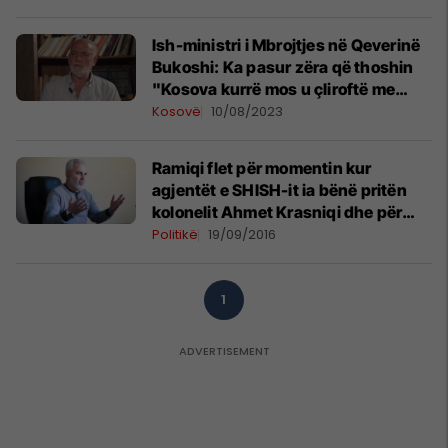
Ish-ministri i Mbrojtjes në Qeverinë
Bukoshi: Ka pasur zëra që thoshin
"Kosova kurrë mos u çliroftë me
Rugovën"
Kosovë
10/08/2023
Ramiqi flet për momentin kur
agjentët e SHISH-it ia bënë pritën
kolonelit Ahmet Krasniqi dhe për
rrëmbimin e Halil Bicajt (Video)
Politikë
19/09/2016
1