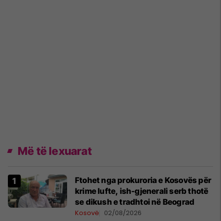
Më të lexuarat
Ftohet nga prokuroria e Kosovës për
krime lufte, ish-gjenerali serb thotë
se dikush e tradhtoi në Beograd
Kosovë
02/08/2026