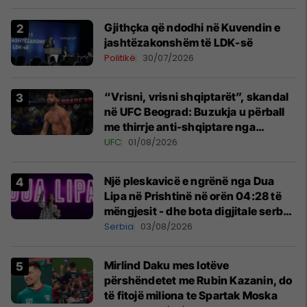
Gjithçka që ndodhi në Kuvendin e
jashtëzakonshëm të LDK-së
Politikë
30/07/2026
“Vrisni, vrisni shqiptarët”, skandal
në UFC Beograd: Buzukja u përball
me thirrje anti-shqiptare nga
tribunat
UFC
01/08/2026
Një pleskavicë e ngrënë nga Dua
Lipa në Prishtinë në orën 04:28 të
mëngjesit - dhe bota digjitale serbe
shpall gjendjen e luftës
Serbia
03/08/2026
Mirlind Daku mes lotëve
përshëndetet me Rubin Kazanin, do
të fitojë miliona te Spartak Moska