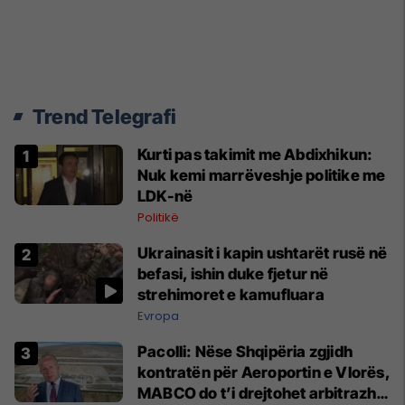
Trend Telegrafi
Kurti pas takimit me Abdixhikun:
Nuk kemi marrëveshje politike me
LDK-në
Politikë
Ukrainasit i kapin ushtarët rusë në
befasi, ishin duke fjetur në
strehimoret e kamufluara
Evropa
Pacolli: Nëse Shqipëria zgjidh
kontratën për Aeroportin e Vlorës,
MABCO do t’i drejtohet arbitrazhit