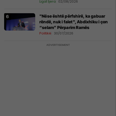
Ligat tjera
02/08/2026
"Nëse është përfshirë, ka gabuar
rëndë, nuk i falet", Abdixhiku i çon
“selam” Përparim Ramës
Politikë
30/07/2026