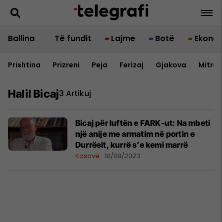
Ballina
Të fundit
Lajme
Botë
Ekono
Prishtina
Prizreni
Peja
Ferizaj
Gjakova
Mitrov
Halil Bicaj
3 Artikuj
Bicaj për luftën e FARK-ut: Na mbeti
një anije me armatim në portin e
Durrësit, kurrë s’e kemi marrë
Kosovë
10/08/2023