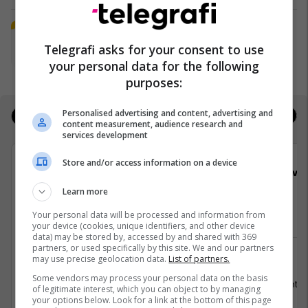
Plan B Creative rrit ndikimin e
biznesit tuaj online
Telegrafi asks for your consent to use
Plan B
your personal data for the following
purposes:
Personalised advertising and content, advertising and
Jobs
Real Estate
content measurement, audience research and
services development
Store and/or access information on a device
Viva Fresh Store
Viva 
Learn more
Pranues Malli
Arkatare
Your personal data will be processed and information from
your device (cookies, unique identifiers, and other device
data) may be stored by, accessed by and shared with 369
partners, or used specifically by this site. We and our partners
may use precise geolocation data.
List of partners.
Ferizaj
Pejë
Some vendors may process your personal data on the basis
19 Gusht 2026
31 Gusht 2
of legitimate interest, which you can object to by managing
your options below. Look for a link at the bottom of this page