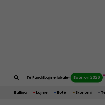
Të Fundit
Lajme lokale
Botërori 2026
Ballina
Lajme
Botë
Ekonomi
T