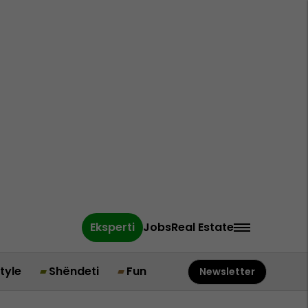
Eksperti
Jobs
Real Estate
style
Shëndeti
Fun
Newsletter