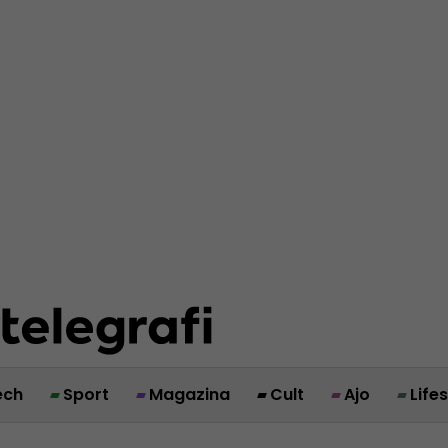
ech
Sport
Magazina
Cult
Ajo
Life