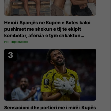
Heroi i Spanjës në Kupën e Botës kaloi
pushimet me shokun e tij të ekipit
kombëtar, afërsia e tyre shkakton
reagime të mëdha
Përfaqësueset
Sensacioni dhe portieri më i mirë i Kupës