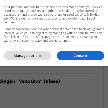
Your personal data will be processed and information from your device
(cookies, unique identifiers, and other device data) may be stored by,
accessed by and shared with 369 partners, or used specifically by this
site. We and our partners may use precise geolocation data.
List of
partners.
Some vendors may process your personal data on the basis of legitimate
interest, which you can object to by managing your options below. Look
for a link at the bottom of this page or in the site menu to manage or
withdraw consent in privacy and cookie settings.
Manage options
Consent
l këngën "Yoko Ono" (Video)