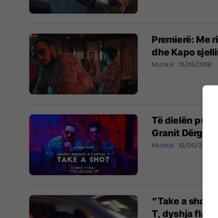
Premierë: Me ri
dhe Kapo sjell
Muzikë
13/05/2018
Të dielën publ
Granit Dërguti
Muzikë
10/05/2018
"Take a shot" 
T, dyshja flasi