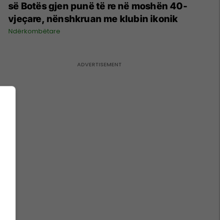
së Botës gjen punë të re në moshën 40-
vjeçare, nënshkruan me klubin ikonik
Ndërkombëtare