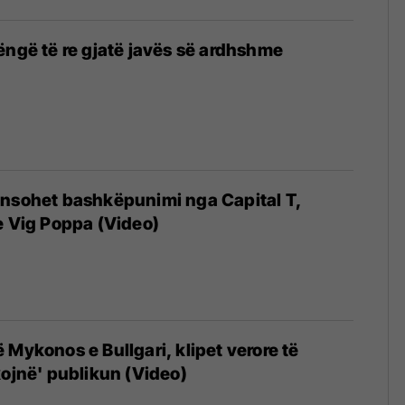
ëngë të re gjatë javës së ardhshme
ansohet bashkëpunimi nga Capital T,
e Vig Poppa (Video)
 Mykonos e Bullgari, klipet verore të
kojnë' publikun (Video)