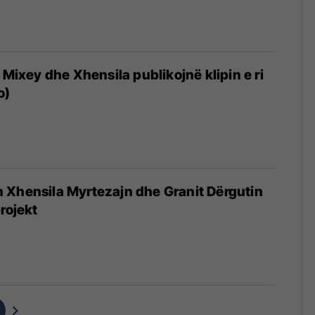
 Mixey dhe Xhensila publikojnë klipin e ri
o)
 Xhensila Myrtezajn dhe Granit Dërgutin
rojekt