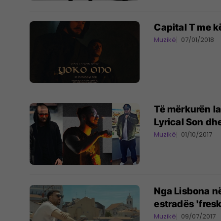
Capital T me k
Muzikë
07/01/2018
Të mërkurën l
Lyrical Son dh
Muzikë
01/10/2017
Nga Lisbona në
estradës 'fres
Muzikë
09/07/2017