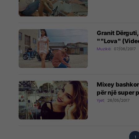
Granit Dërguti,
""Lova" (Vide
Muzikë
07/06/2017
Mixey bashkon
për një super p
Yjet
26/05/2017
1