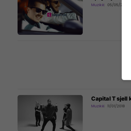
Muzikë
05/05/2018
Capital T sjel
Muzikë
11/01/2018