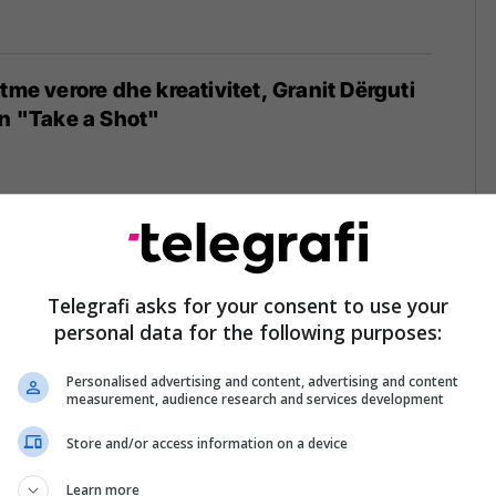
tme verore dhe kreativitet, Granit Dërguti
in "Take a Shot"
ikohet "Take a shot" nga Capital T dhe
Telegrafi asks for your consent to use your
personal data for the following purposes:
Personalised advertising and content, advertising and content
measurement, audience research and services development
Store and/or access information on a device
bënë bashkë Granit Dërgutin dhe Capital
n për 'gjuajtjen e radhës'
Learn more