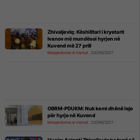
Zhivaljeviq: Këshilltari i kryetarit
Ivanov më mundësoi hyrjen në
Kuvend më 27 prill
Maqedonia e Veriut
23/08/2017
OBRM-PDUKM: Nuk kemi dhënë leje
për hyrje në Kuvend
Maqedonia e Veriut
23/08/2017