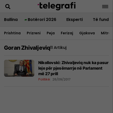
Ballina
Botërori 2026
Eksperti
Të fundit
Prishtina
Prizreni
Peja
Ferizaj
Gjakova
Mitrov
Goran Zhivaljeviq
11 Artikuj
Nikollovski: Zhivaljeviq nuk ka pasur
leje për pjesëmarrje në Parlament
më 27 prill
Politikë
26/09/2017