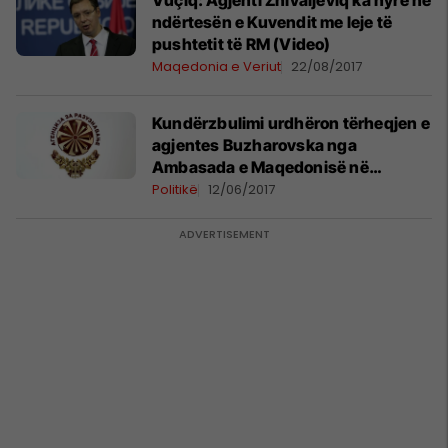
Vuçiq: Agjenti Zhivaljeviq ka hyrë në
ndërtesën e Kuvendit me leje të
pushtetit të RM (Video)
Maqedonia e Veriut
22/08/2017
Kundërzbulimi urdhëron tërheqjen e
agjentes Buzharovska nga
Ambasada e Maqedonisë në
Beograd
Politikë
12/06/2017