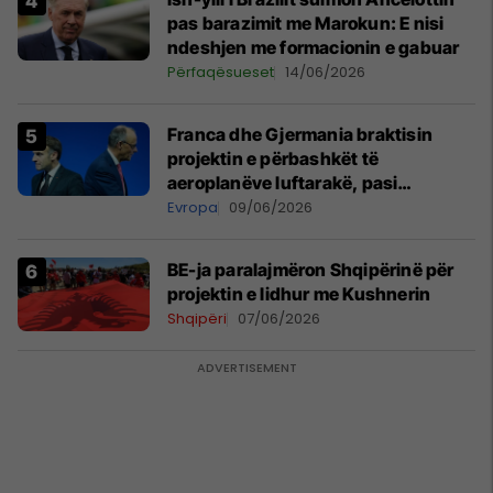
pas barazimit me Marokun: E nisi
ndeshjen me formacionin e gabuar
Përfaqësueset
14/06/2026
Franca dhe Gjermania braktisin
projektin e përbashkët të
aeroplanëve luftarakë, pasi
kompanitë nuk arrijnë marrëveshje
Evropa
09/06/2026
BE-ja paralajmëron Shqipërinë për
projektin e lidhur me Kushnerin
Shqipëri
07/06/2026