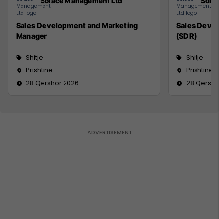
Solace Management Ltd
Sola
Sales Development and Marketing
Sales Deve
Manager
(SDR)
Shitje
Shitje
Prishtinë
Prishtinë
28 Qershor 2026
28 Qersho