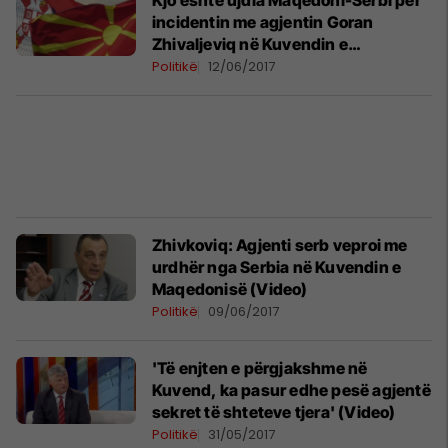
Kjo është ujdia Maqedoni-Serbi për
incidentin me agjentin Goran
Zhivaljeviq në Kuvendin e
Maqedonisë
Politikë
12/06/2017
Zhivkoviq: Agjenti serb veproi me
urdhër nga Serbia në Kuvendin e
Maqedonisë (Video)
Politikë
09/06/2017
'Të enjten e përgjakshme në
Kuvend, ka pasur edhe pesë agjentë
sekret të shteteve tjera' (Video)
Politikë
31/05/2017