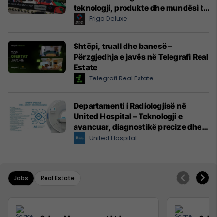
teknologji, produkte dhe mundësi të
reja për hoteleri dhe gastronomi
Frigo Deluxe
Shtëpi, truall dhe banesë –
Përzgjedhja e javës në Telegrafi Real
Estate
Telegrafi Real Estate
Departamenti i Radiologjisë në
United Hospital – Teknologji e
avancuar, diagnostikë precize dhe
kujdes profesional
United Hospital
Jobs
Real Estate