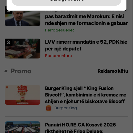
Ish-ylli i Brazilit sulmon Ancelottin
pas barazimit me Marokun: E nisi
ndeshjen me formacionin e gabuar
Përfaqësueset
LVV rimerr mandatin e 52, PDK bie
për një deputet
Parlamentare
Promo
Reklamo këtu
Burger King sjell “King Fusion
Biscoff”, kombinimin e ri kremoz me
shijen e njohur të biskotave Biscoff
Burger King
Panairi HO.RE.CA Kosovë 2026
rikthehet në Frigo Deluxe: