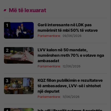
Më të lexuarat
Garë interesante në LDK pas
numërimit të mbi 50% të votave
Parlamentare
09/06/2026
LVV kalon në 50 mandate,
numërohen rreth 70% e votave nga
ambasadat
Parlamentare
12/06/2026
KQZ fillon publikimin e rezultateve
të ambasadave, LVV-së i shtohet
një deputet
Parlamentare
11/06/2026
Ish-ylli i Brazilit sulmon Ancelottin