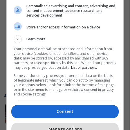
Personalised advertising and content, advertising and
content measurement, audience research and
services development
Store and/or access information on a device
Learn more
Your personal data will be processed and information from
your device (cookies, unique identifiers, and other device
data) may be stored by, accessed by and shared with 369
partners, or used specifically by this site. We and our partners
may use precise geolocation data.
List of partners.
Some vendors may process your personal data on the basis
of legitimate interest, which you can object to by managing
your options below. Look for a link at the bottom of this page
or in the site menu to manage or withdraw consent in privacy
Trend Telegrafi
and cookie settings.
“Rama, jep dorëheqjen”, tensione
Consent
në protestën e 15-të, qytetarët
marshojnë nëpër kryeqytet
Shqipëri
Manage options