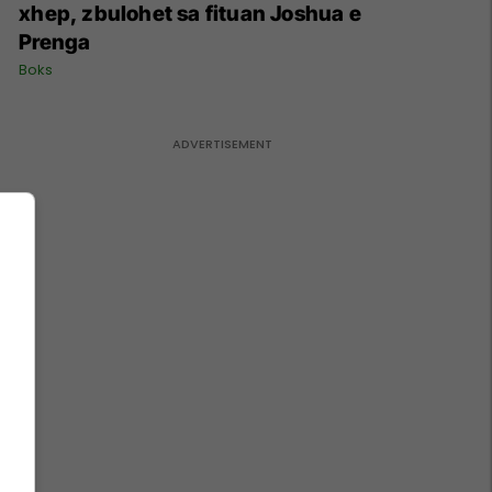
xhep, zbulohet sa fituan Joshua e
Prenga
Boks