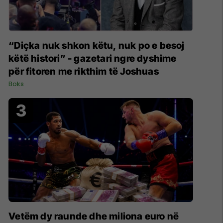
“Diçka nuk shkon këtu, nuk po e besoj
këtë histori” - gazetari ngre dyshime
për fitoren me rikthim të Joshuas
Boks
Vetëm dy raunde dhe miliona euro në