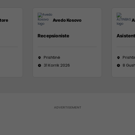
tore
Avedo Kosovo
A
Recepsioniste
Asistent
Prishtinë
Prisht
31 Korrik 2026
8 Gus