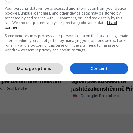
Your personal data will be processed and information from your device
(cookies, unique identifiers, and other device data) may be stored by,
accessed by and shared with 369 partners, or used specifically by this
site. We and our partners may use precise geolocation data.
List of
partners.
Some vendors may process your personal data on the basis of legitimate
interest, which you can object to by managing your options below. Look
for a link at the bottom of this page or in the site menu to manage or
withdraw consent in privacy and cookie settings.
Manage options
Consent
hja javore: katër
BookFest vazhdon rrugë
 për banim dhe investim
Gjilan pas suksesit të
afi Real Estate
jashtëzakonshëm në Pri
Dukagjini Bookstore