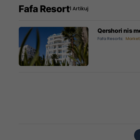
Fafa Resort
1 Artikuj
Qershori nis m
Fafa Resorts
Market