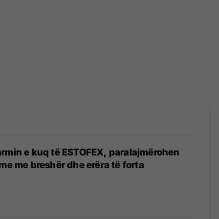
armin e kuq të ESTOFEX, paralajmërohen
hme me breshër dhe erëra të forta