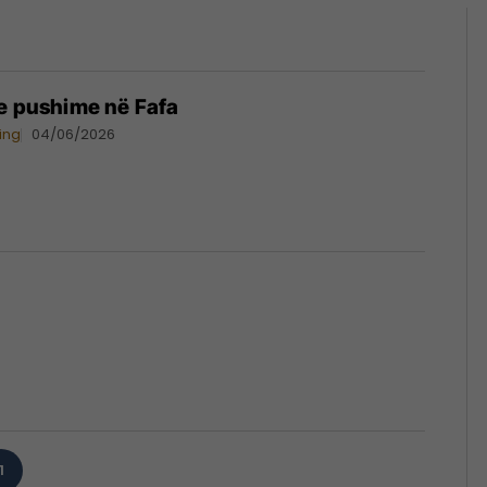
e pushime në Fafa
ing
04/06/2026
1