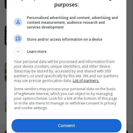
purposes:
profesional
Telegrafi Jobs
Personalised advertising and content, advertising and
content measurement, audience research and
services development
IPKO, Sponsor i Artë i DokuFest
2026, mbështet filmin dhe
Store and/or access information on a device
frymëzon gjeneratën e re të
krijuesve
IPKO
Learn more
Your personal data will be processed and information from
Pashtetat MEKA - zgjedhje praktike
your device (cookies, unique identifiers, and other device
data) may be stored by, accessed by and shared with 369
për mëngjes, piknik dhe rrugë
partners, or used specifically by this site. We and our partners
MEKA HALAL FOOD
may use precise geolocation data.
List of partners.
Some vendors may process your personal data on the basis
of legitimate interest, which you can object to by managing
A po don me rrnu n’deti? Kursimet
your options below. Look for a link at the bottom of this page
mund t’ju sjellin një banesë
or in the site menu to manage or withdraw consent in privacy
and cookie settings.
Banka Ekonomike
Consent