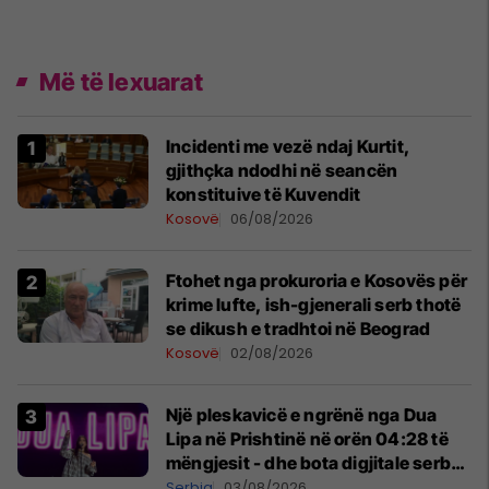
Më të lexuarat
Incidenti me vezë ndaj Kurtit,
gjithçka ndodhi në seancën
konstituive të Kuvendit
Kosovë
06/08/2026
Ftohet nga prokuroria e Kosovës për
krime lufte, ish-gjenerali serb thotë
se dikush e tradhtoi në Beograd
Kosovë
02/08/2026
Një pleskavicë e ngrënë nga Dua
Lipa në Prishtinë në orën 04:28 të
mëngjesit - dhe bota digjitale serbe
shpall gjendjen e luftës
Serbia
03/08/2026