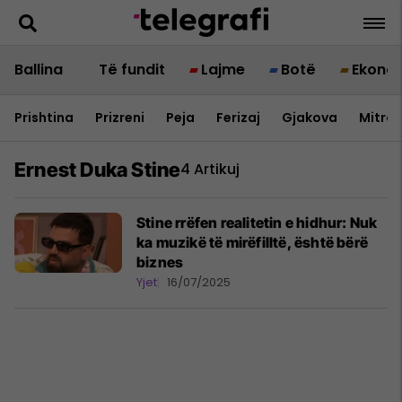
Ballina
Të fundit
Lajme
Botë
Ekono
Prishtina
Prizreni
Peja
Ferizaj
Gjakova
Mitrov
Ernest Duka Stine
4 Artikuj
Stine rrëfen realitetin e hidhur: Nuk
ka muzikë të mirëfilltë, është bërë
biznes
Yjet
16/07/2025