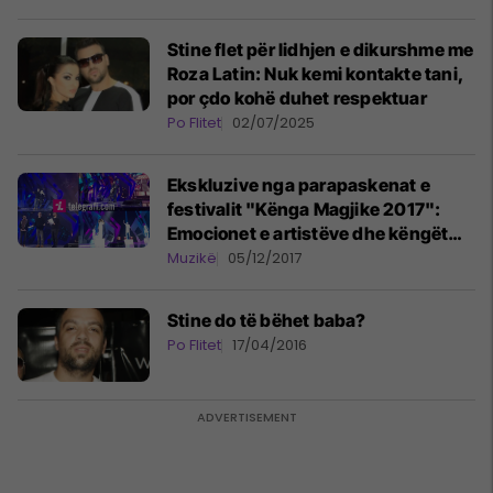
Stine flet për lidhjen e dikurshme me
Roza Latin: Nuk kemi kontakte tani,
por çdo kohë duhet respektuar
Po Flitet
02/07/2025
Ekskluzive nga parapaskenat e
festivalit "Kënga Magjike 2017":
Emocionet e artistëve dhe këngët
favorite (Foto/Video)
Muzikë
05/12/2017
Stine do të bëhet baba?
Po Flitet
17/04/2016