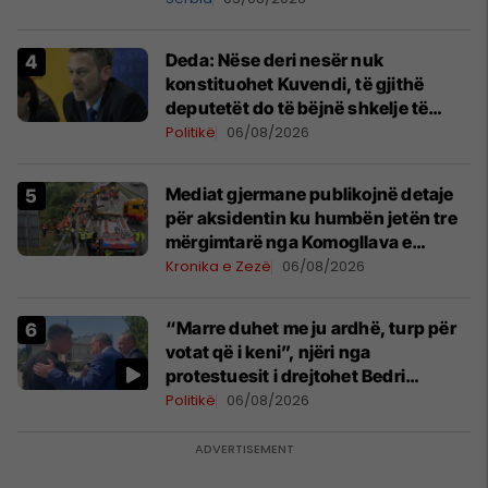
Deda: Nëse deri nesër nuk
konstituohet Kuvendi, të gjithë
deputetët do të bëjnë shkelje të
rëndë kushtetuese
Politikë
06/08/2026
Mediat gjermane publikojnë detaje
për aksidentin ku humbën jetën tre
mërgimtarë nga Komogllava e
Ferizajt
Kronika e Zezë
06/08/2026
“Marre duhet me ju ardhë, turp për
votat që i keni”, njëri nga
protestuesit i drejtohet Bedri
Hamzës
Politikë
06/08/2026