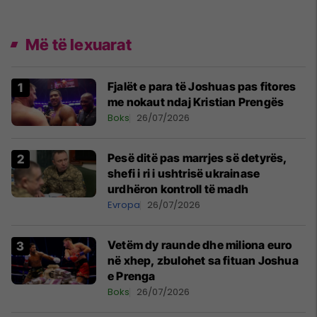
Më të lexuarat
Fjalët e para të Joshuas pas fitores
me nokaut ndaj Kristian Prengës
Boks
26/07/2026
Pesë ditë pas marrjes së detyrës,
shefi i ri i ushtrisë ukrainase
urdhëron kontroll të madh
Evropa
26/07/2026
Vetëm dy raunde dhe miliona euro
në xhep, zbulohet sa fituan Joshua
e Prenga
Boks
26/07/2026