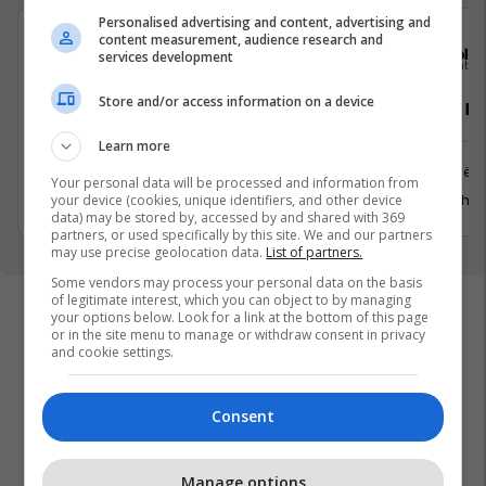
Personalised advertising and content, advertising and
content measurement, audience research and
Solace Management Ltd
Sola
services development
Store and/or access information on a device
Sales Development and Marketing
Property M
Manager
Learn more
Prishtinë
Prishtinë
Your personal data will be processed and information from
29 Gusht 
your device (cookies, unique identifiers, and other device
29 Gusht 2026
data) may be stored by, accessed by and shared with 369
partners, or used specifically by this site. We and our partners
may use precise geolocation data.
List of partners.
Some vendors may process your personal data on the basis
of legitimate interest, which you can object to by managing
your options below. Look for a link at the bottom of this page
or in the site menu to manage or withdraw consent in privacy
and cookie settings.
Consent
Manage options