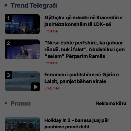
Trend Telegrafi
Gjithçka që ndodhi në Kuvendin e
jashtëzakonshëm të LDK-së
Politikë
"Nëse është përfshirë, ka gabuar
rëndë, nuk i falet", Abdixhiku i çon
“selam” Përparim Ramës
Politikë
Fenomen i çuditshëm në Gjirin e
Lalzit, pamjet bëhen virale
Shqipëri
Promo
Reklamo këtu
Holiday In 2 – banesa juaj për
pushime pranë detit