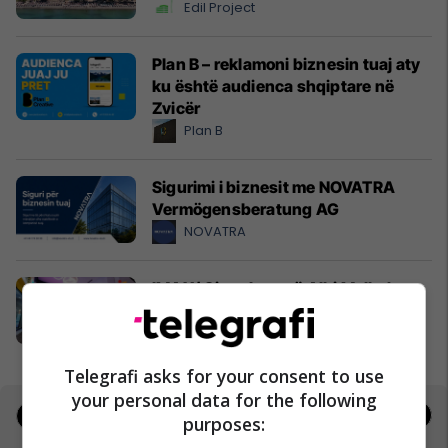
Edil Project
Plan B – reklamoni biznesin tuaj aty
ku është audienca shqiptare në
Zvicër
Plan B
Sigurimi i biznesit me NOVATRA
Vermögensberatung AG
NOVATRA
IMAX/ Cineplexx në Albi Mall, thyen
rekorde rajonale me "Odisea"
Albi Mall
Telegrafi asks for your consent to use
your personal data for the following
Jobs
Real Estate
purposes: