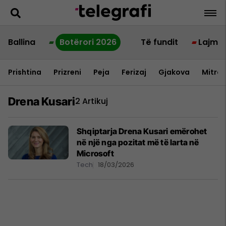
Ballina
Botërori 2026
Të fundit
Lajme
Prishtina
Prizreni
Peja
Ferizaj
Gjakova
Mitrov
Drena Kusari
2 Artikuj
Shqiptarja Drena Kusari emërohet
në një nga pozitat më të larta në
Microsoft
Tech
18/03/2026