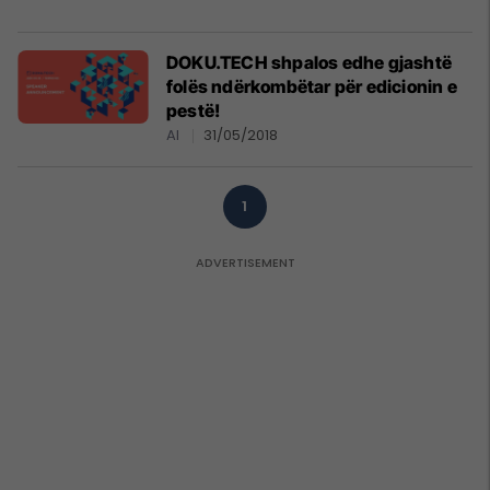
DOKU.TECH shpalos edhe gjashtë
folës ndërkombëtar për edicionin e
pestë!
AI
31/05/2018
1