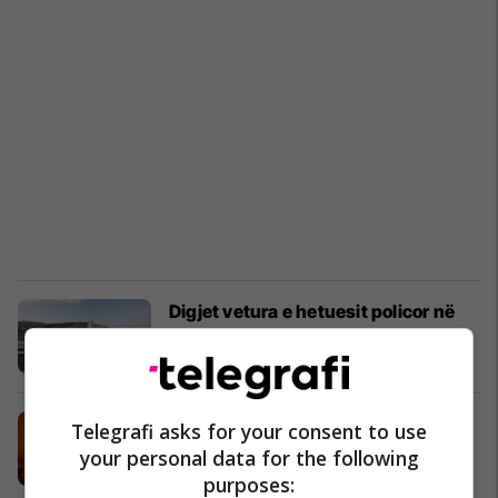
​Digjet vetura e hetuesit policor në
veri
Kronika e Zezë
03/04/2024
Digjet vetura e një serbi në
Telegrafi asks for your consent to use
Leposaviq – policia nis hetimet
your personal data for the following
Kronika e Zezë
17/03/2024
purposes: