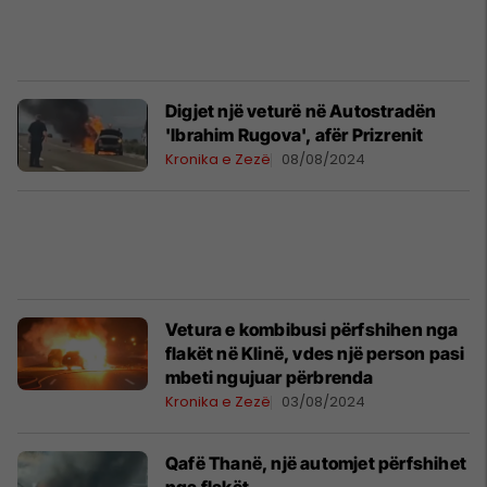
Digjet një veturë në Autostradën
'Ibrahim Rugova', afër Prizrenit
Kronika e Zezë
08/08/2024
Vetura e kombibusi përfshihen nga
flakët në Klinë, vdes një person pasi
mbeti ngujuar përbrenda
Kronika e Zezë
03/08/2024
Qafë Thanë, një automjet përfshihet