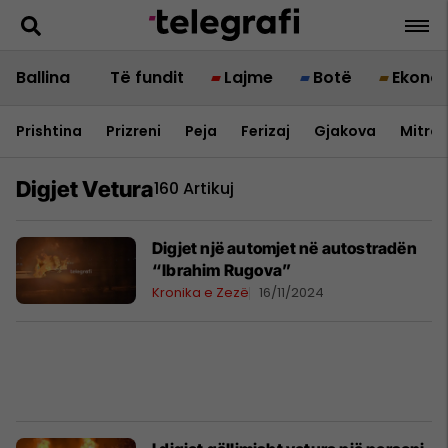
Ballina
Të fundit
Lajme
Botë
Ekono
Prishtina
Prizreni
Peja
Ferizaj
Gjakova
Mitrov
Digjet Vetura
160 Artikuj
Digjet një automjet në autostradën
“Ibrahim Rugova”
Kronika e Zezë
16/11/2024