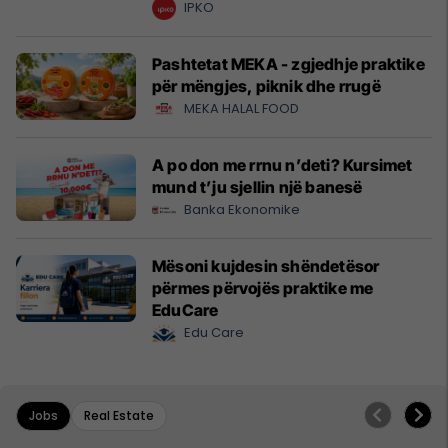
krijuesve
IPKO
Pashtetat MEKA - zgjedhje praktike
për mëngjes, piknik dhe rrugë
MEKA HALAL FOOD
A po don me rrnu n’deti? Kursimet
mund t’ju sjellin një banesë
Banka Ekonomike
Mësoni kujdesin shëndetësor
përmes përvojës praktike me
EduCare
Edu Care
Jobs
Real Estate