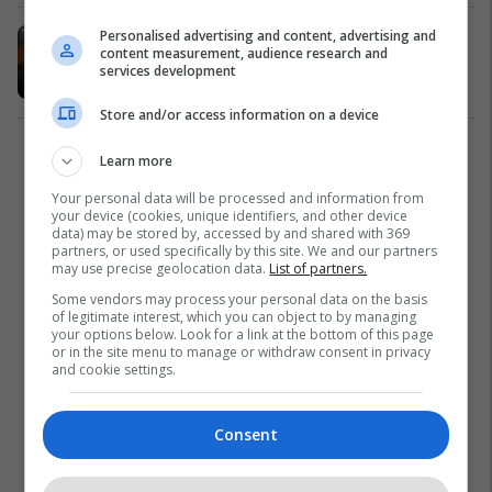
Personalised advertising and content, advertising and
Përfshihet nga flakët një veturë në
content measurement, audience research and
Suharekë
services development
Kronika e Zezë
17/03/2024
Store and/or access information on a device
2
Learn more
Your personal data will be processed and information from
your device (cookies, unique identifiers, and other device
data) may be stored by, accessed by and shared with 369
partners, or used specifically by this site. We and our partners
may use precise geolocation data.
List of partners.
Some vendors may process your personal data on the basis
of legitimate interest, which you can object to by managing
your options below. Look for a link at the bottom of this page
or in the site menu to manage or withdraw consent in privacy
and cookie settings.
Consent