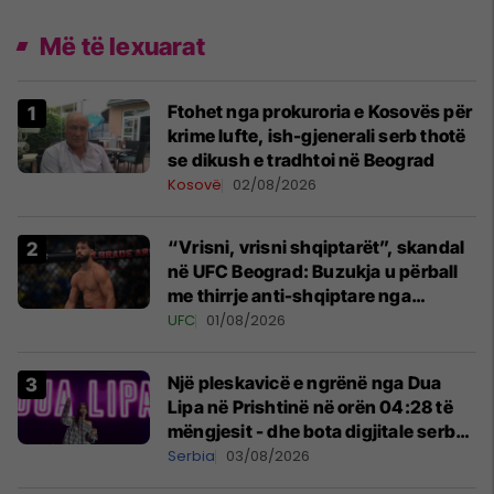
Më të lexuarat
Ftohet nga prokuroria e Kosovës për
krime lufte, ish-gjenerali serb thotë
se dikush e tradhtoi në Beograd
Kosovë
02/08/2026
“Vrisni, vrisni shqiptarët”, skandal
në UFC Beograd: Buzukja u përball
me thirrje anti-shqiptare nga
tribunat
UFC
01/08/2026
Një pleskavicë e ngrënë nga Dua
Lipa në Prishtinë në orën 04:28 të
mëngjesit - dhe bota digjitale serbe
shpall gjendjen e luftës
Serbia
03/08/2026