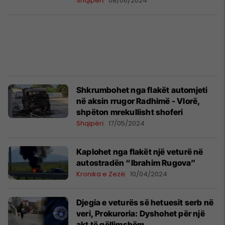
Shqipëri
08/06/2024
Shkrumbohet nga flakët automjeti
në aksin rrugor Radhimë - Vlorë,
shpëton mrekullisht shoferi
Shqipëri
17/05/2024
Kaplohet nga flakët një veturë në
autostradën “Ibrahim Rugova”
Kronika e Zezë
10/04/2024
Djegia e veturës së hetuesit serb në
veri, Prokuroria: Dyshohet për një
akt të qëllimshëm