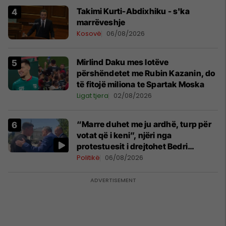
Takimi Kurti-Abdixhiku - s'ka
marrëveshje
Kosovë
06/08/2026
Mirlind Daku mes lotëve
përshëndetet me Rubin Kazanin, do
të fitojë miliona te Spartak Moska
Ligat tjera
02/08/2026
“Marre duhet me ju ardhë, turp për
votat që i keni”, njëri nga
protestuesit i drejtohet Bedri
Hamzës
Politikë
06/08/2026