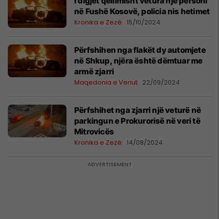
I digjet qëllimisht vetura një personi
në Fushë Kosovë, policia nis hetimet
Kronika e Zezë
15/10/2024
Përfshihen nga flakët dy automjete
në Shkup, njëra është dëmtuar me
armë zjarri
Maqedonia e Veriut
22/09/2024
Përfshihet nga zjarri një veturë në
parkingun e Prokurorisë në veri të
Mitrovicës
Kronika e Zezë
14/08/2024