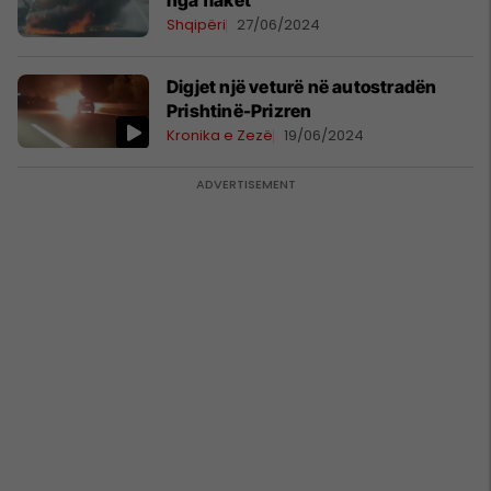
nga flakët
Shqipëri
27/06/2024
Digjet një veturë në autostradën
Prishtinë-Prizren
Kronika e Zezë
19/06/2024