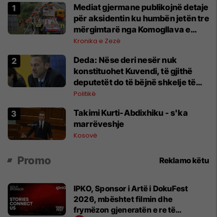
Mediat gjermane publikojnë detaje
për aksidentin ku humbën jetën tre
mërgimtarë nga Komogllava e
Ferizajt
Kronika e Zezë
Deda: Nëse deri nesër nuk
konstituohet Kuvendi, të gjithë
deputetët do të bëjnë shkelje të
rëndë kushtetuese
Politikë
Takimi Kurti-Abdixhiku - s'ka
marrëveshje
Kosovë
Promo
Reklamo këtu
IPKO, Sponsor i Artë i DokuFest
2026, mbështet filmin dhe
frymëzon gjeneratën e re të