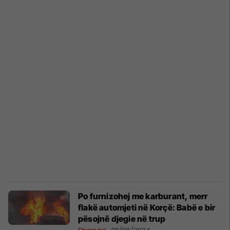
Po furnizohej me karburant, merr
flakë automjeti në Korçë: Babë e bir
pësojnë djegie në trup