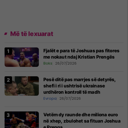
Më të lexuarat
Fjalët e para të Joshuas pas fitores
me nokaut ndaj Kristian Prengës
Boks
26/07/2026
Pesë ditë pas marrjes së detyrës,
shefi i ri i ushtrisë ukrainase
urdhëron kontroll të madh
Evropa
26/07/2026
Vetëm dy raunde dhe miliona euro
në xhep, zbulohet sa fituan Joshua
e Prenga