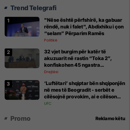
Trend Telegrafi
"Nëse është përfshirë, ka gabuar
rëndë, nuk i falet", Abdixhiku i çon
“selam” Përparim Ramës
Politikë
32 vjet burgim për katër të
akuzuarit në rastin “Toka 2”,
konfiskohen 45 ngastra
kadastrale
Drejtësi
‘Luftëtari’ shqiptar bën shqiponjën
në mes të Beogradit - serbët e
cilësojnë provokim, ai e cilëson
simbol të identitetit
UFC
Promo
Reklamo këtu