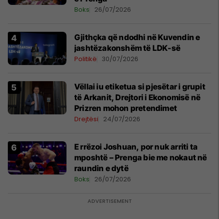
Boks
26/07/2026
Gjithçka që ndodhi në Kuvendin e
jashtëzakonshëm të LDK-së
Politikë
30/07/2026
Vëllai iu etiketua si pjesëtar i grupit
të Arkanit, Drejtori i Ekonomisë në
Prizren mohon pretendimet
Drejtësi
24/07/2026
E rrëzoi Joshuan, por nuk arriti ta
mposhtë – Prenga bie me nokaut në
raundin e dytë
Boks
26/07/2026