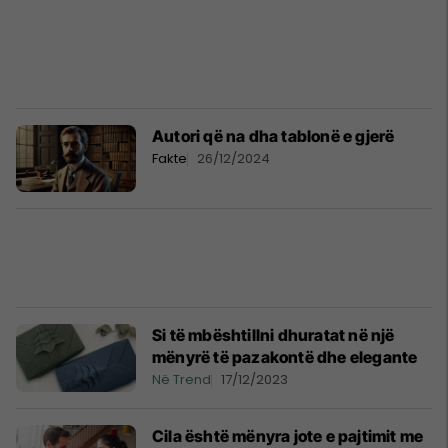
Autori që na dha tablonë e gjerë
Fakte
26/12/2024
Si të mbështillni dhuratat në një
mënyrë të pazakontë dhe elegante
Në Trend
17/12/2023
Cila është mënyra jote e pajtimit me