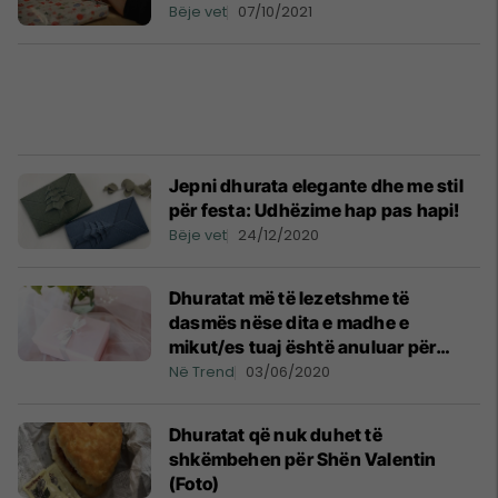
Bëje vet
07/10/2021
Jepni dhurata elegante dhe me stil
për festa: Udhëzime hap pas hapi!
Bëje vet
24/12/2020
Dhuratat më të lezetshme të
dasmës nëse dita e madhe e
mikut/es tuaj është anuluar për
shkak të pandemisë
Në Trend
03/06/2020
Dhuratat që nuk duhet të
shkëmbehen për Shën Valentin
(Foto)