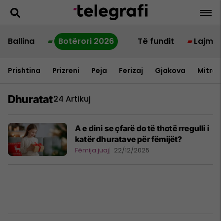
Ballina
Botërori 2026
Të fundit
Lajme
Prishtina
Prizreni
Peja
Ferizaj
Gjakova
Mitrov
Dhuratat
24 Artikuj
A e dini se çfarë do të thotë rregulli i
katër dhuratave për fëmijët?
Fëmija juaj
22/12/2025