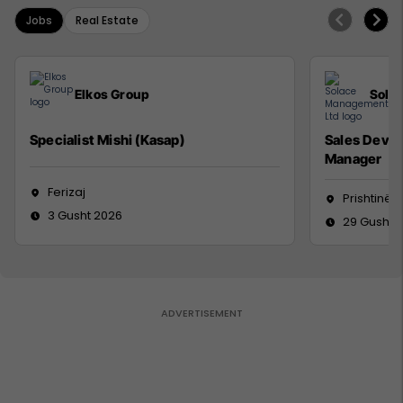
Jobs
Real Estate
Elkos Group
Sola
Specialist Mishi (Kasap)
Sales Deve
Manager
Ferizaj
Prishtinë
3 Gusht 2026
29 Gusht 