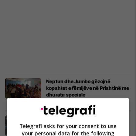
Neptun dhe Jumbo gëzojnë
kopshtet e fëmijëve në Prishtinë me
dhurata speciale
Marketing
28/12/2018
Shqeu të gjitha dhuratat në bredh,
Telegrafi asks for your consent to use
bënte sikur i turpshëm para
pronares (Foto)
your personal data for the following