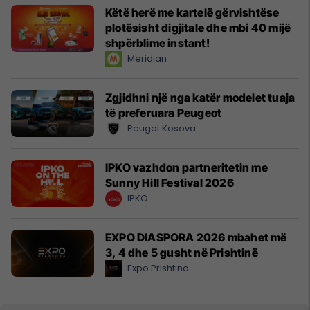
Këtë herë me kartelë gërvishtëse
plotësisht digjitale dhe mbi 40 mijë
shpërblime instant!
Meridian
Zgjidhni një nga katër modelet tuaja
të preferuara Peugeot
Peugot Kosova
IPKO vazhdon partneritetin me
Sunny Hill Festival 2026
IPKO
EXPO DIASPORA 2026 mbahet më
3, 4 dhe 5 gusht në Prishtinë
Expo Prishtina