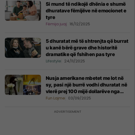
Si mund të ndikojë dhënia e shumë
dhuratave fëmijëve në emocionet e
tyre
Fëmija juaj
16/12/2025
5 dhuratat më të shtrenjta që burrat
u kanë bërë grave dhe historitë
dramatike që fshihen pas tyre
Lifestyle
24/11/2025
Nusja amerikane mbetet me lot në
sy, pasi një burrë vodhi dhuratat në
vlerë prej 100 mijë dollarëve nga
dasma e saj luksoze
Fun Lajme
03/09/2025