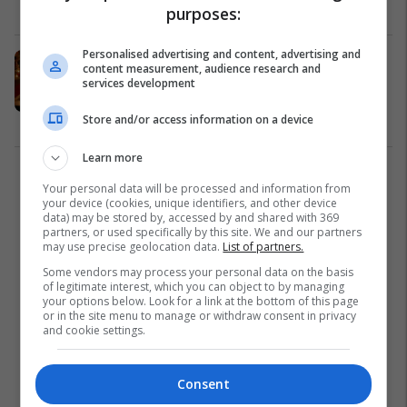
Dështime
24/12/2018
purposes:
Personalised advertising and content, advertising and
Dhuratat që bleu për familjarët
content measurement, audience research and
arritën deri te gjysma e bredhit,
services development
veprimi saj u konsiderua egoist
(Foto)
Store and/or access information on a device
Dështime
24/12/2018
Learn more
1
Your personal data will be processed and information from
your device (cookies, unique identifiers, and other device
data) may be stored by, accessed by and shared with 369
partners, or used specifically by this site. We and our partners
may use precise geolocation data.
List of partners.
Some vendors may process your personal data on the basis
of legitimate interest, which you can object to by managing
your options below. Look for a link at the bottom of this page
or in the site menu to manage or withdraw consent in privacy
and cookie settings.
Consent