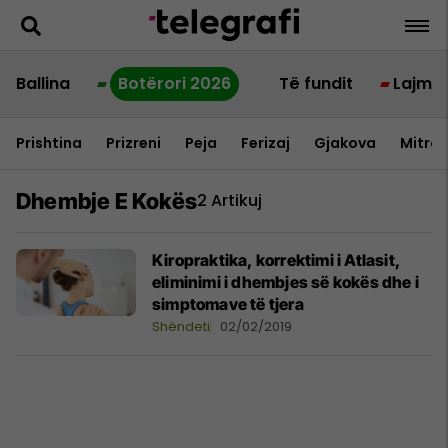
Ballina
Botërori 2026
Të fundit
Lajme
Prishtina
Prizreni
Peja
Ferizaj
Gjakova
Mitrov
Dhembje E Kokës
2 Artikuj
Kiropraktika, korrektimi i Atlasit,
eliminimi i dhembjes së kokës dhe i
simptomave të tjera
Shëndeti
02/02/2019