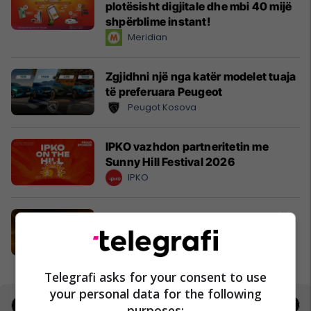
plotësisht digjitale dhe mbi 40 mijë
shpërblime instant!
Meridian
Zgjidhni një nga katër modelet tuaja
të preferuara Peugeot
Peugot Kosova
IPKO vazhdon partneritetin me
Sunny Hill Festival 2026
IPKO
EXPO DIASPORA 2026 mbahet më
3, 4 dhe 5 gusht në Prishtinë
Expo Prishtina
Telegrafi asks for your consent to use
your personal data for the following
Jobs
Real Estate
purposes: