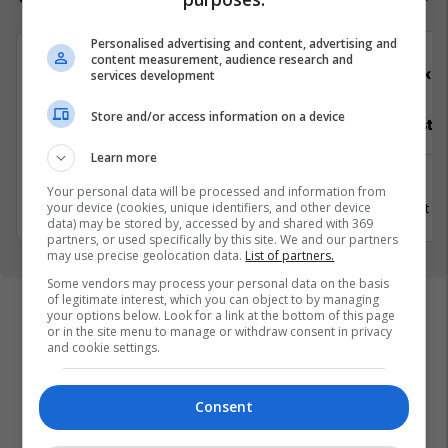
Personalised advertising and content, advertising and
content measurement, audience research and
ALTINBAS
Elko
services development
Store and/or access information on a device
Asistente e Shitjes
Specialist M
Learn more
Prishtinë
Ferizaj
Your personal data will be processed and information from
your device (cookies, unique identifiers, and other device
8 Gusht 2026
3 Gusht 2
data) may be stored by, accessed by and shared with 369
partners, or used specifically by this site. We and our partners
may use precise geolocation data.
List of partners.
Some vendors may process your personal data on the basis
of legitimate interest, which you can object to by managing
your options below. Look for a link at the bottom of this page
or in the site menu to manage or withdraw consent in privacy
and cookie settings.
Consent