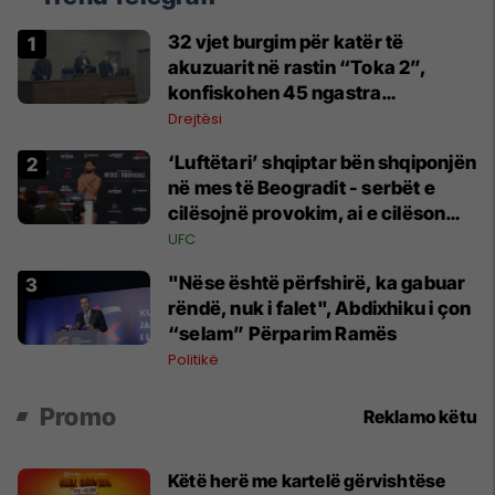
32 vjet burgim për katër të
akuzuarit në rastin “Toka 2”,
konfiskohen 45 ngastra
kadastrale
Drejtësi
‘Luftëtari’ shqiptar bën shqiponjën
në mes të Beogradit - serbët e
cilësojnë provokim, ai e cilëson
simbol të identitetit
UFC
"Nëse është përfshirë, ka gabuar
rëndë, nuk i falet", Abdixhiku i çon
“selam” Përparim Ramës
Politikë
Promo
Reklamo këtu
Këtë herë me kartelë gërvishtëse