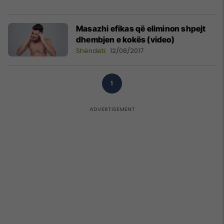
Masazhi efikas që eliminon shpejt
dhembjen e kokës (video)
Shëndeti
12/08/2017
1