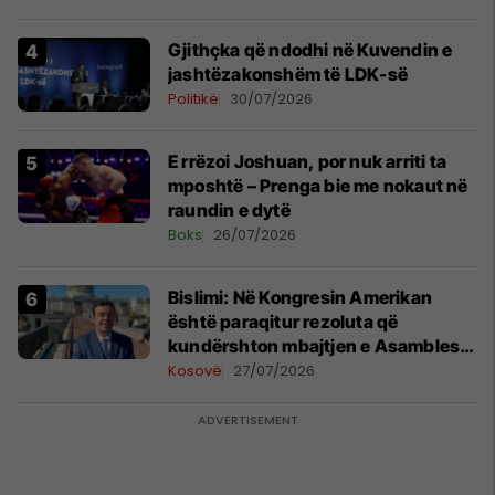
Gjithçka që ndodhi në Kuvendin e
jashtëzakonshëm të LDK-së
Politikë
30/07/2026
E rrëzoi Joshuan, por nuk arriti ta
mposhtë – Prenga bie me nokaut në
raundin e dytë
Boks
26/07/2026
Bislimi: Në Kongresin Amerikan
është paraqitur rezoluta që
kundërshton mbajtjen e Asamblesë
Parlamentare të OSBE-së në
Kosovë
27/07/2026
Beograd