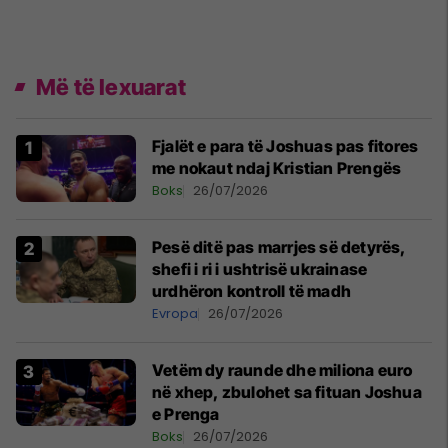
Më të lexuarat
Fjalët e para të Joshuas pas fitores
me nokaut ndaj Kristian Prengës
Boks
26/07/2026
Pesë ditë pas marrjes së detyrës,
shefi i ri i ushtrisë ukrainase
urdhëron kontroll të madh
Evropa
26/07/2026
Vetëm dy raunde dhe miliona euro
në xhep, zbulohet sa fituan Joshua
e Prenga
Boks
26/07/2026