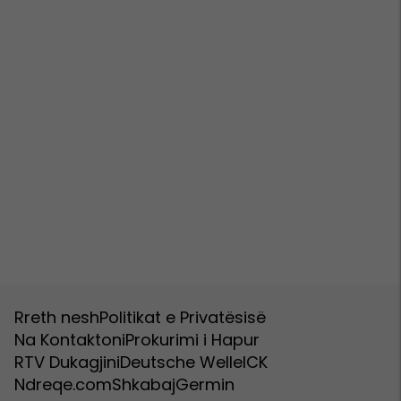
Rreth nesh
Politikat e Privatësisë
Na Kontaktoni
Prokurimi i Hapur
RTV Dukagjini
Deutsche Welle
ICK
Ndreqe.com
Shkabaj
Germin