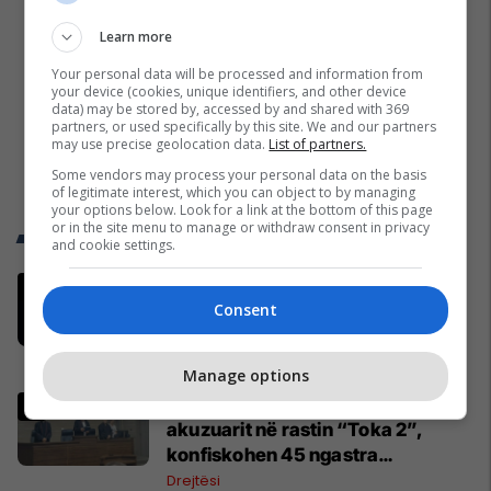
Learn more
Your personal data will be processed and information from
your device (cookies, unique identifiers, and other device
data) may be stored by, accessed by and shared with 369
partners, or used specifically by this site. We and our partners
may use precise geolocation data.
List of partners.
Some vendors may process your personal data on the basis
of legitimate interest, which you can object to by managing
your options below. Look for a link at the bottom of this page
or in the site menu to manage or withdraw consent in privacy
Trend Telegrafi
and cookie settings.
"Nëse është përfshirë, ka gabuar
Consent
rëndë, nuk i falet", Abdixhiku i çon
“selam” Përparim Ramës
Politikë
Manage options
32 vjet burgim për katër të
akuzuarit në rastin “Toka 2”,
konfiskohen 45 ngastra
kadastrale
Drejtësi