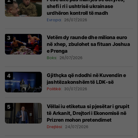
shefi i ri i ushtrisë ukrainase
urdhëron kontroll të madh
Evropa
26/07/2026
Vetëm dy raunde dhe miliona euro
në xhep, zbulohet sa fituan Joshua
e Prenga
Boks
26/07/2026
Gjithçka që ndodhi në Kuvendin e
jashtëzakonshëm të LDK-së
Politikë
30/07/2026
Vëllai iu etiketua si pjesëtar i grupit
të Arkanit, Drejtori i Ekonomisë në
Prizren mohon pretendimet
Drejtësi
24/07/2026