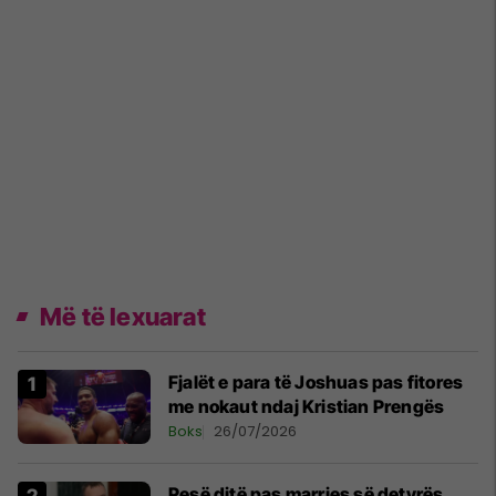
Më të lexuarat
Fjalët e para të Joshuas pas fitores
me nokaut ndaj Kristian Prengës
Boks
26/07/2026
Pesë ditë pas marrjes së detyrës,