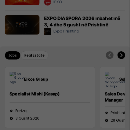
IPKO
EXPO DIASPORA 2026 mbahet më
3, 4 dhe 5 gusht në Prishtinë
Expo Prishtina
Jobs
Real Estate
Elkos Group
Sola
Specialist Mishi (Kasap)
Sales Deve
Manager
Ferizaj
Prishtinë
3 Gusht 2026
29 Gusht 