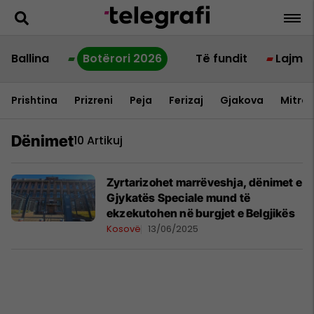
Ballina
Botërori 2026
Të fundit
Lajme
Prishtina
Prizreni
Peja
Ferizaj
Gjakova
Mitrov
Dënimet
10 Artikuj
Zyrtarizohet marrëveshja, dënimet e
Gjykatës Speciale mund të
ekzekutohen në burgjet e Belgjikës
Kosovë
13/06/2025