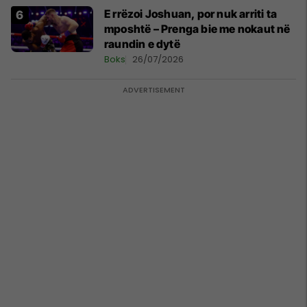
E rrëzoi Joshuan, por nuk arriti ta
mposhtë – Prenga bie me nokaut në
raundin e dytë
Boks
26/07/2026