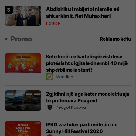
Abdixhiku i mbijetoi nismës së
shkarkimit, flet Muhaxheri
Politikë
Promo
Reklamo këtu
Këtë herë me kartelë gërvishtëse
plotësisht digjitale dhe mbi 40 mijë
shpërblime instant!
Meridian
Zgjidhni një nga katër modelet tuaja
të preferuara Peugeot
Peugot Kosova
IPKO vazhdon partneritetin me
Sunny Hill Festival 2026