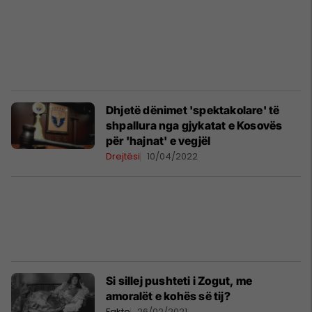
Dhjetë dënimet 'spektakolare' të
shpallura nga gjykatat e Kosovës
për 'hajnat' e vegjël
Drejtësi
10/04/2022
Si sillej pushteti i Zogut, me
amoralët e kohës së tij?
Fakte
26/02/2021