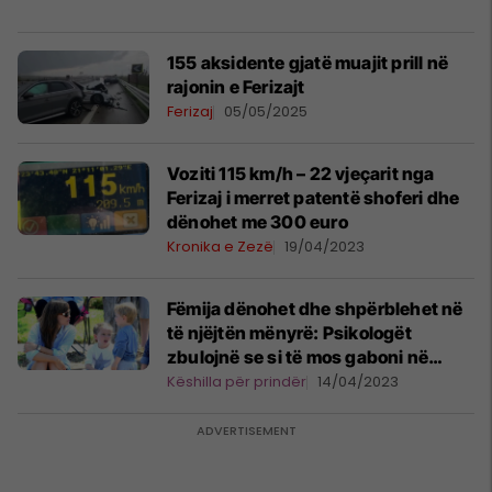
155 aksidente gjatë muajit prill në
rajonin e Ferizajt
Ferizaj
05/05/2025
Voziti 115 km/h – 22 vjeçarit nga
Ferizaj i merret patentë shoferi dhe
dënohet me 300 euro
Kronika e Zezë
19/04/2023
Fëmija dënohet dhe shpërblehet në
të njëjtën mënyrë: Psikologët
zbulojnë se si të mos gaboni në
edukimin e tyre!
Këshilla për prindër
14/04/2023