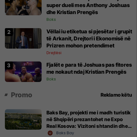
super dueli mes Anthony Joshuas
dhe Kristian Prengës
Boks
Vëllai iu etiketua si pjesëtar i grupit
të Arkanit, Drejtori i Ekonomisë në
Prizren mohon pretendimet
Drejtësi
Fjalët e para të Joshuas pas fitores
me nokaut ndaj Kristian Prengës
Boks
Promo
Reklamo këtu
Baks Bay, projekti me i madh turistik
në Shqipëri prezantohet ne Expo
Real Kosova: Vizitoni shtandin dhe
zbuloni mundësitë e investimit
Baks Bay