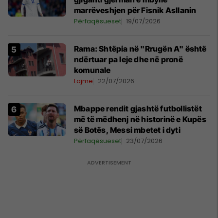
marrëveshjen për Fisnik Asllanin
Përfaqësueset
19/07/2026
Rama: Shtëpia në "Rrugën A" është
ndërtuar pa leje dhe në pronë
komunale
Lajme
22/07/2026
Mbappe rendit gjashtë futbollistët
më të mëdhenj në historinë e Kupës
së Botës, Messi mbetet i dyti
Përfaqësueset
23/07/2026