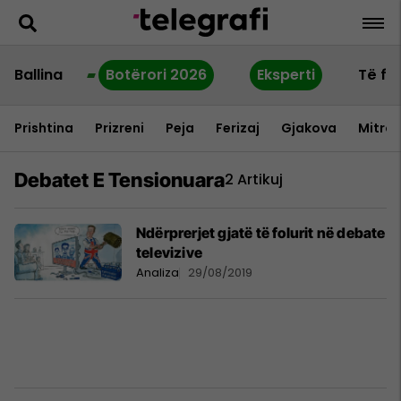
Ballina
Botërori 2026
Eksperti
Të fu
Prishtina
Prizreni
Peja
Ferizaj
Gjakova
Mitrov
Debatet E Tensionuara
2 Artikuj
Ndërprerjet gjatë të folurit në debate
televizive
Analiza
29/08/2019