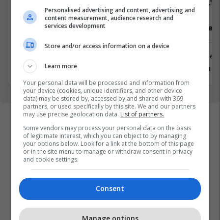
Avedo Kosovo
ALTI
Personalised advertising and content, advertising and
content measurement, audience research and
services development
Recepsioniste
Asistente e
Store and/or access information on a device
Prishtinë
Prishtinë
Learn more
31 Korrik 2026
8 Gusht 2
Your personal data will be processed and information from
your device (cookies, unique identifiers, and other device
data) may be stored by, accessed by and shared with 369
partners, or used specifically by this site. We and our partners
may use precise geolocation data.
List of partners.
Some vendors may process your personal data on the basis
of legitimate interest, which you can object to by managing
your options below. Look for a link at the bottom of this page
or in the site menu to manage or withdraw consent in privacy
and cookie settings.
Consent
Manage options