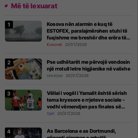
Më të lexuarat
Kosova nën alarmin e kuq të
ESTOFEX, paralajmërohen stuhi të
fuqishme me breshër dhe erëra të
forta
Kosovë
21/07/2026
Pse udhëtarët me përvojë vendosin
një rrotull letre higjienike në valixhe
Lifestyle
20/07/2026
Vëllai i vogël i Yamalit është sërish
tema kryesore e rrjeteve sociale -
vodhi vëmendjen pas finales së
Kupës së Botës
Yjet
20/07/2026
As Barcelona e as Dortmundi,
gjiganti gjerman e mbyllë