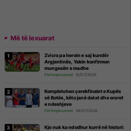
Më të lexuarat
Zvicra pa heroin e saj kundër
Argjentinës, Yakin konfirmon
mungesën e madhe
Përfaqësueset
10/07/2026
Kompletohen çerekfinalet e Kupës
së Botës, këto janë datat dhe oraret
e ndeshjeve
Përfaqësueset
08/07/2026
Kjo nuk ka ndodhur kurrë në histori: