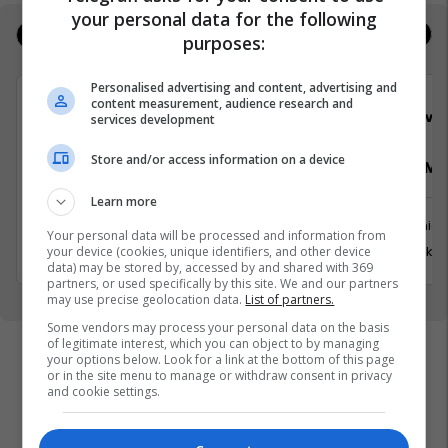
your personal data for the following
Jobs
Real Estate
purposes:
Personalised advertising and content, advertising and
content measurement, audience research and
Elkos Group
Viva 
services development
Store and/or access information on a device
Punëtor në Depo
Pranues Mal
Learn more
Xërxe
Kamenicë
Your personal data will be processed and information from
20 Gusht 2026
31 Korrik 
your device (cookies, unique identifiers, and other device
data) may be stored by, accessed by and shared with 369
partners, or used specifically by this site. We and our partners
may use precise geolocation data.
List of partners.
Some vendors may process your personal data on the basis
of legitimate interest, which you can object to by managing
your options below. Look for a link at the bottom of this page
or in the site menu to manage or withdraw consent in privacy
and cookie settings.