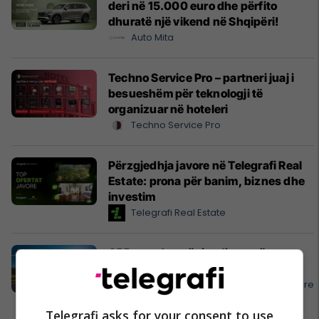
deri në 15.000 euro dhe përfito
dhuratë një vikend në Shqipëri!
Auto Mita
Techno Service Pro – partneri juaj i
besueshëm për teknologji të
organizuar në hoteleri
Techno Service Pro
Përzgjedhja javore në Telegrafi Real
Estate: prona për banim, biznes dhe
investim
Telegrafi Real Estate
APR mendon për ju, diasporë –
mirësevini në shtëpi!
APR - Asistencë E Përgjithshme Rrugore
Telegrafi asks for your consent to use