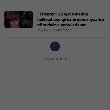
“Friends”: 25 yjet e mëdha
hollivudiane që kanë qenë mysafirë
në serialin e popullarizuar
TV / Film
25/04/2020
1