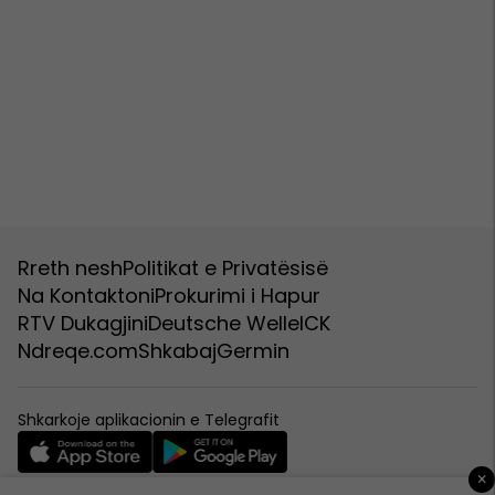
Rreth nesh
Politikat e Privatësisë
Na Kontaktoni
Prokurimi i Hapur
RTV Dukagjini
Deutsche Welle
ICK
Ndreqe.com
Shkabaj
Germin
Shkarkoje aplikacionin e Telegrafit
×