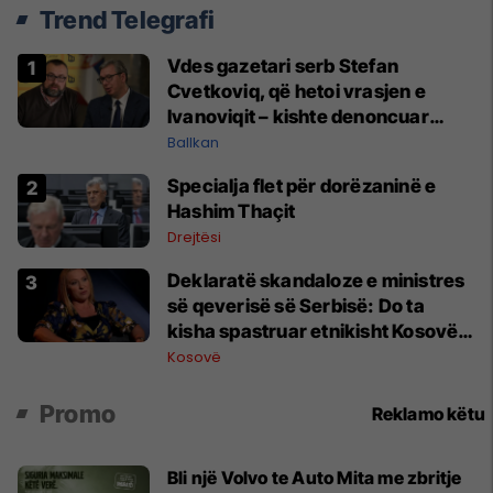
Trend Telegrafi
Vdes gazetari serb Stefan
Cvetkoviq, që hetoi vrasjen e
Ivanoviqit – kishte denoncuar
kërcënime ndaj vëllezërve Vuçiq
Ballkan
Specialja flet për dorëzaninë e
Hashim Thaçit
Drejtësi
Deklaratë skandaloze e ministres
së qeverisë së Serbisë: Do ta
kisha spastruar etnikisht Kosovën
në vitin 1998
Kosovë
Promo
Reklamo këtu
Bli një Volvo te Auto Mita me zbritje