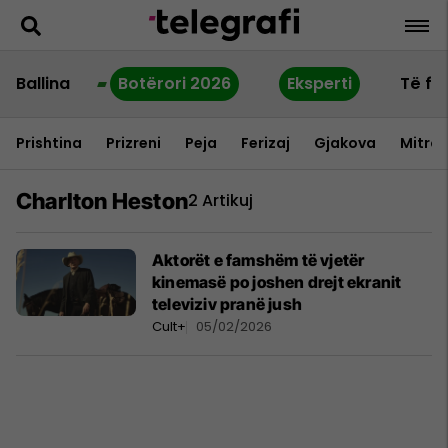
Ballina
Botërori 2026
Eksperti
Të fu
Prishtina
Prizreni
Peja
Ferizaj
Gjakova
Mitrov
Charlton Heston
2 Artikuj
Aktorët e famshëm të vjetër
kinemasë po joshen drejt ekranit
televiziv pranë jush
Cult+
05/02/2026