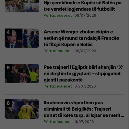
Një çerekfinale e Kupës së Botës pa
tre vendet legjendare të futbollit
Përfaqësueset
06/07/2026
Arsene Wenger zbulon ekipin e
vetëm që mund ta ndalojë Francën
të fitojë Kupën e Botës
Përfaqësueset
08/07/2026
Pse trajneri i Egjiptit bëri shenjën ‘X’
në drejtim të gjyqtarit – shpjegohet
gjesti i pazakontë
Përfaqësueset
07/07/2026
Ibrahimovic shpërthen pas
eliminimit të Belgjikës: Trajneri
duhet të ketë turp, ai lojtar se meritoi
të luante
Përfaqësueset
11/07/2026