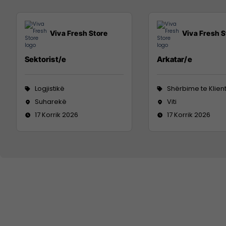
Viva Fresh Store
Viva Fresh S
Sektorist/e
Arkatar/e
Logjistikë
Shërbime te Klien
Suharekë
Viti
17 Korrik 2026
17 Korrik 2026