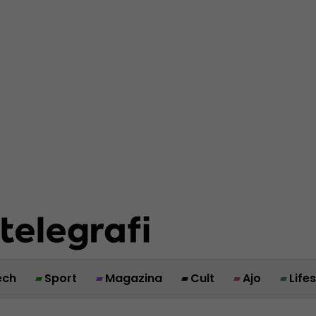
ech
Sport
Magazina
Cult
Ajo
Life