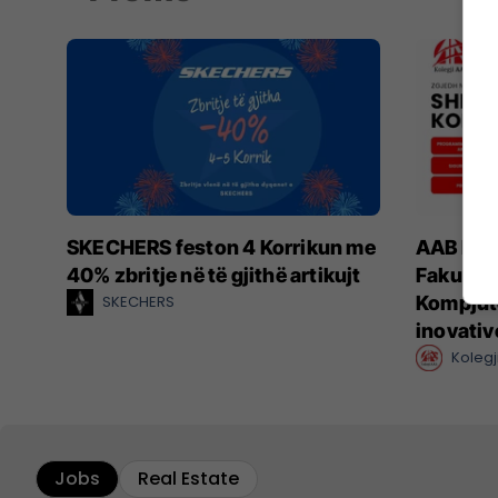
SKECHERS feston 4 Korrikun me
AAB hap 
40% zbritje në të gjithë artikujt
Fakultet
SKECHERS
Kompjut
inovativ
Kolegj
Jobs
Real Estate