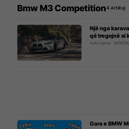
Bmw M3 Competition
4 Artikuj
Një nga karava
që tregojnë si 
Auto Lajme
20/10/2
Gara e BMW M3