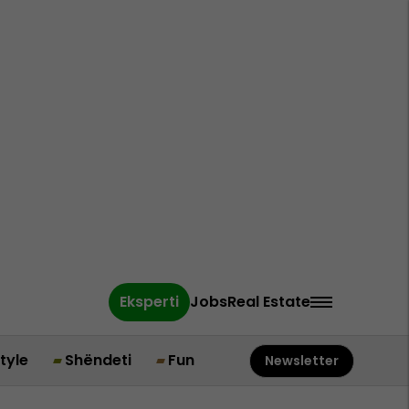
Eksperti
Jobs
Real Estate
style
Shëndeti
Fun
Newsletter