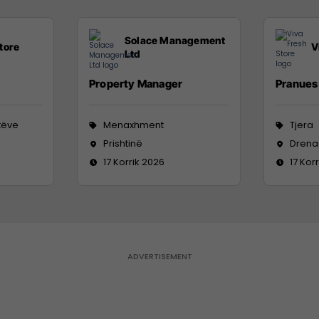
Solace Management
tore
V
Ltd
Property Manager
Pranues 
tëve
Menaxhment
Tjera
Prishtinë
Drena
17 Korrik 2026
17 Kor