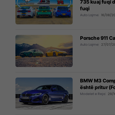
735 kuaj fuqi 
fuqi
Auto Lajme
16/08/2
Porsche 911 C
Auto Lajme
27/07/2
BMW M3 Compet
është pritur (F
Modelet e Reja
29/1