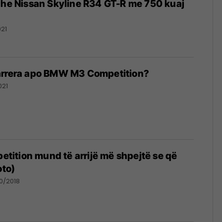
dhe Nissan Skyline R34 GT-R me 750 kuaj
021
arrera apo BMW M3 Competition?
021
ition mund të arrijë më shpejtë se që
oto)
0/2018