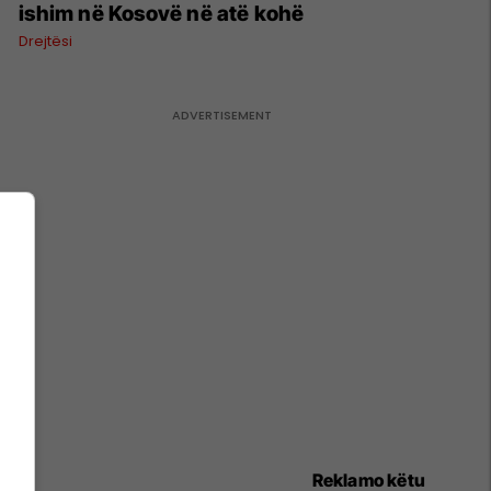
ishim në Kosovë në atë kohë
Drejtësi
Reklamo këtu