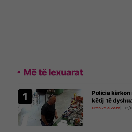
Më të lexuarat
Policia kërkon
këtij të dyshua
Kronika e Zezë
02/