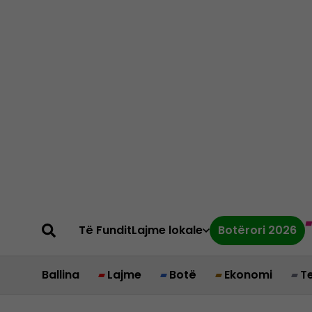
Të Fundit
Lajme lokale
Botërori 2026
Ballina
Lajme
Botë
Ekonomi
T