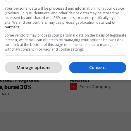
Your personal data will be processed and information from your device
(cookies, unique identifiers, and other device data) may be stored by,
accessed by and shared with 369 partners, or used specifically by this
site. We and our partners may use precise geolocation data.
List of
partners.
Some vendors may process your personal data on the basis of legitimate
interest, which you can object to by managing your options below. Look
for a link at the bottom of this page or in the site menu to manage or
withdraw consent in privacy and cookie settings.
regjistrimet në
Petrol Company vazhdo
Manage options
Consent
in e Shkencave
ofrojë cilësi dhe kursim 
erike: Programe
klientët
e, bursë 30%
Petrol Company
i AAB