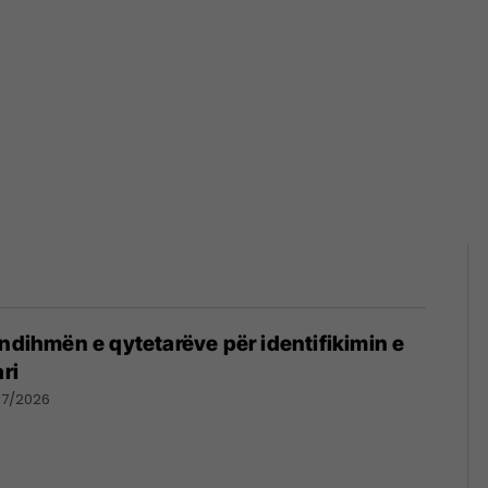
 ndihmën e qytetarëve për identifikimin e
ri
07/2026