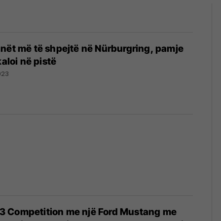
nët më të shpejtë në Nürburgring, pamje
kaloi në pistë
023
 Competition me një Ford Mustang me