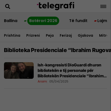
Ballina
Botërori 2026
Të fundit
Lajme
Prishtina
Prizreni
Peja
Ferizaj
Gjakova
Mitrov
Biblioteka Presidenciale “ibrahim Rugov
Ish-kongresisti DioGuardi dhuron
bibliotekën e tij personale për
Bibliotekën Presidenciale “Ibrahim
Rugova”
Arsim
05/04/2025