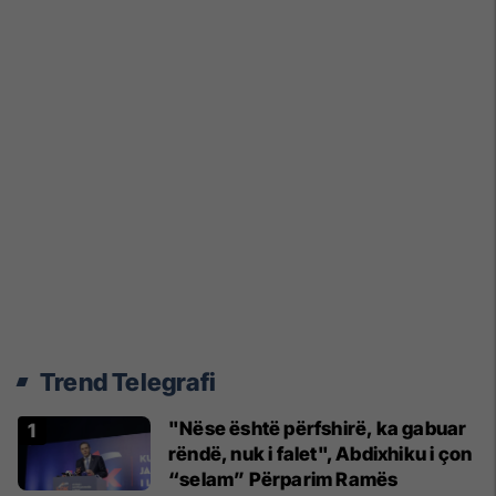
Trend Telegrafi
"Nëse është përfshirë, ka gabuar
rëndë, nuk i falet", Abdixhiku i çon
“selam” Përparim Ramës