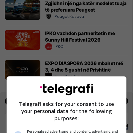
Zgjidhni një nga katër modelet tuaja
të preferuara Peugeot
Peugot Kosova
IPKO vazhdon partneritetin me
Sunny Hill Festival 2026
IPKO
EXPO DIASPORA 2026 mbahet më
3, 4 dhe 5 gusht në Prishtinë
Expo Prishtina
Jobs
Real Estate
Telegrafi asks for your consent to use
your personal data for the following
purposes:
Elkos Group
Sola
Personalised advertising and content, advertising and