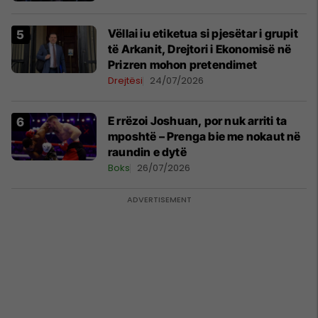
Vëllai iu etiketua si pjesëtar i grupit
të Arkanit, Drejtori i Ekonomisë në
Prizren mohon pretendimet
Drejtësi
24/07/2026
E rrëzoi Joshuan, por nuk arriti ta
mposhtë – Prenga bie me nokaut në
raundin e dytë
Boks
26/07/2026