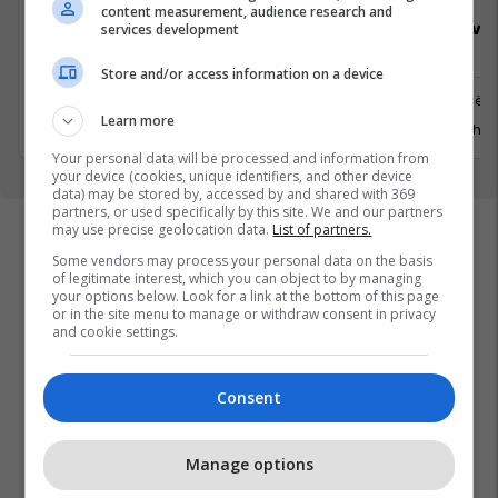
content measurement, audience research and
Specialist Mishi (Kasap)
Sales Deve
services development
Manager
Store and/or access information on a device
Ferizaj
Prishtinë
Learn more
3 Gusht 2026
29 Gusht 
Your personal data will be processed and information from
your device (cookies, unique identifiers, and other device
data) may be stored by, accessed by and shared with 369
partners, or used specifically by this site. We and our partners
may use precise geolocation data.
List of partners.
Some vendors may process your personal data on the basis
of legitimate interest, which you can object to by managing
your options below. Look for a link at the bottom of this page
or in the site menu to manage or withdraw consent in privacy
and cookie settings.
Consent
Manage options