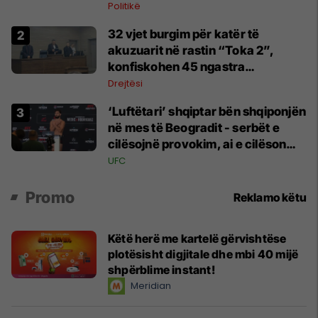
Politikë
32 vjet burgim për katër të
akuzuarit në rastin “Toka 2”,
konfiskohen 45 ngastra
kadastrale
Drejtësi
‘Luftëtari’ shqiptar bën shqiponjën
në mes të Beogradit - serbët e
cilësojnë provokim, ai e cilëson
simbol të identitetit
UFC
Promo
Reklamo këtu
Këtë herë me kartelë gërvishtëse
plotësisht digjitale dhe mbi 40 mijë
shpërblime instant!
Meridian