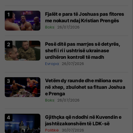
Fjalët e para të Joshuas pas fitores
me nokaut ndaj Kristian Prengës
Boks
26/07/2026
Pesë ditë pas marrjes së detyrës,
shefi i ri i ushtrisë ukrainase
urdhëron kontroll të madh
Evropa
26/07/2026
Vetëm dy raunde dhe miliona euro
në xhep, zbulohet sa fituan Joshua
e Prenga
Boks
26/07/2026
Gjithçka që ndodhi në Kuvendin e
jashtëzakonshëm të LDK-së
Politikë
30/07/2026