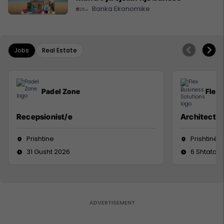
Banka Ekonomike
Jobs
Real Estate
Padel Zone
Flex 
Recepsionist/e
Architect
Prishtine
Prishtinë
31 Gusht 2026
6 Shtator 