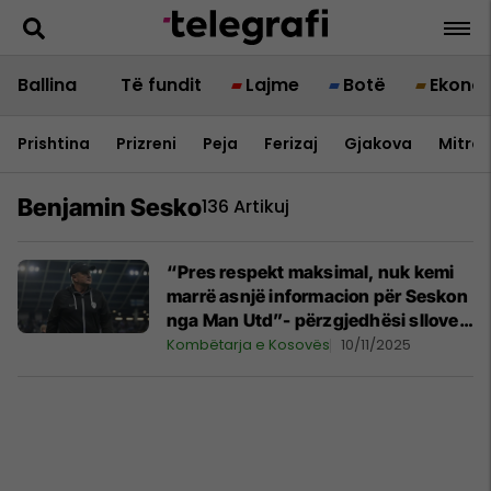
Ballina
Të fundit
Lajme
Botë
Ekono
Prishtina
Prizreni
Peja
Ferizaj
Gjakova
Mitrov
Benjamin Sesko
136 Artikuj
“Pres respekt maksimal, nuk kemi
marrë asnjë informacion për Seskon
nga Man Utd”- përzgjedhësi slloven
Kek flet për sulmuesin
Kombëtarja e Kosovës
10/11/2025