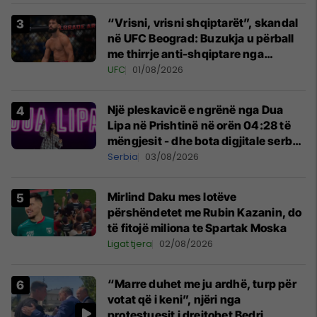
“Vrisni, vrisni shqiptarët”, skandal
në UFC Beograd: Buzukja u përball
me thirrje anti-shqiptare nga
tribunat
UFC
01/08/2026
Një pleskavicë e ngrënë nga Dua
Lipa në Prishtinë në orën 04:28 të
mëngjesit - dhe bota digjitale serbe
shpall gjendjen e luftës
Serbia
03/08/2026
Mirlind Daku mes lotëve
përshëndetet me Rubin Kazanin, do
të fitojë miliona te Spartak Moska
Ligat tjera
02/08/2026
“Marre duhet me ju ardhë, turp për
votat që i keni”, njëri nga
protestuesit i drejtohet Bedri