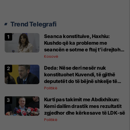
Trend Telegrafi
Seanca konstituive, Haxhiu:
Kushdo që ka probleme me
seancën e sotme e ftoj t’i drejtohet
Kushtetueses
Kosovë
Deda: Nëse deri nesër nuk
konstituohet Kuvendi, të gjithë
deputetët do të bëjnë shkelje të
rëndë kushtetuese
Politikë
Kurti pas takimit me Abdixhikun:
Kemi dallim drastik mes rezultatit
zgjedhor dhe kërkesave të LDK-së
Politikë