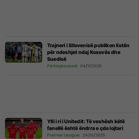
Trajneri i Sllovenisë publikon listën
për ndeshjet ndaj Kosovës dhe
Suedisë
Përfaqësueset
04/11/2025
Ylli i ri i Unitedit: Të veshësh këtë
fanellë është ëndrra e çdo lojtari
Premier League
24/10/2025