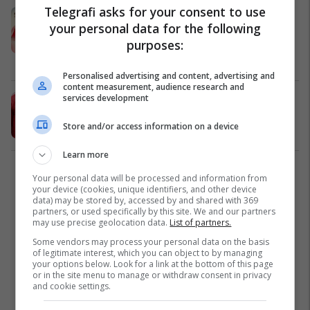
Telegrafi asks for your consent to use
Këto janë transferimet më të
your personal data for the following
shtrenjta që tronditën botën e
purposes:
futbollit këtë verë
Ndërkombëtare
15/08/2025
Personalised advertising and content, advertising and
content measurement, audience research and
services development
Barcelona e 'lënduar' nga një lojtar
që zgjodhi Man Unitedin para tyre
Store and/or access information on a device
La Liga
13/08/2025
Learn more
2
Your personal data will be processed and information from
your device (cookies, unique identifiers, and other device
data) may be stored by, accessed by and shared with 369
partners, or used specifically by this site. We and our partners
may use precise geolocation data.
List of partners.
Some vendors may process your personal data on the basis
of legitimate interest, which you can object to by managing
your options below. Look for a link at the bottom of this page
or in the site menu to manage or withdraw consent in privacy
and cookie settings.