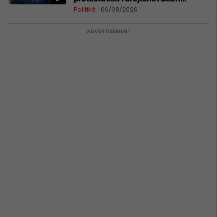
Hamzës
Politikë
06/08/2026