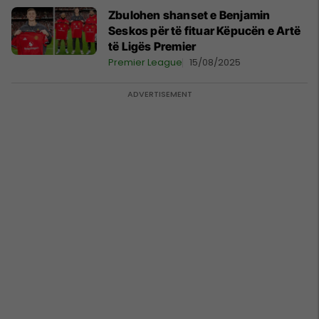
Zbulohen shanset e Benjamin
Seskos për të fituar Këpucën e Artë
të Ligës Premier
Premier League
15/08/2025