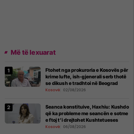
Më të lexuarat
Ftohet nga prokuroria e Kosovës për
krime lufte, ish-gjenerali serb thotë
se dikush e tradhtoi në Beograd
Kosovë
02/08/2026
Seanca konstituive, Haxhiu: Kushdo
që ka probleme me seancën e sotme
e ftoj t’i drejtohet Kushtetueses
Kosovë
06/08/2026