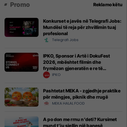
Promo
Reklamo këtu
Konkurset e javës në Telegrafi Jobs:
Mundësi të reja për zhvillimin tuaj
profesional
Telegrafi Jobs
IPKO, Sponsor i Artë i DokuFest
2026, mbështet filmin dhe
frymëzon gjeneratën e re të
krijuesve
IPKO
Pashtetat MEKA - zgjedhje praktike
për mëngjes, piknik dhe rrugë
MEKA HALAL FOOD
A po don me rrnu n’deti? Kursimet
mund t’ju sjellin një banesë