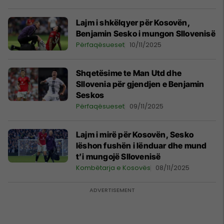
Lajm i shkëlqyer për Kosovën,
Benjamin Sesko i mungon Sllovenisë
Përfaqësueset
10/11/2025
Shqetësime te Man Utd dhe
Sllovenia për gjendjen e Benjamin
Seskos
Përfaqësueset
09/11/2025
Lajm i mirë për Kosovën, Sesko
lëshon fushën i lënduar dhe mund
t’i mungojë Sllovenisë
Kombëtarja e Kosovës
08/11/2025