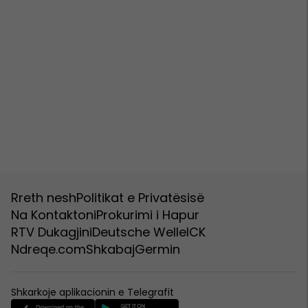
Rreth nesh
Politikat e Privatësisë
Na Kontaktoni
Prokurimi i Hapur
RTV Dukagjini
Deutsche Welle
ICK
Ndreqe.com
Shkabaj
Germin
Shkarkoje aplikacionin e Telegrafit