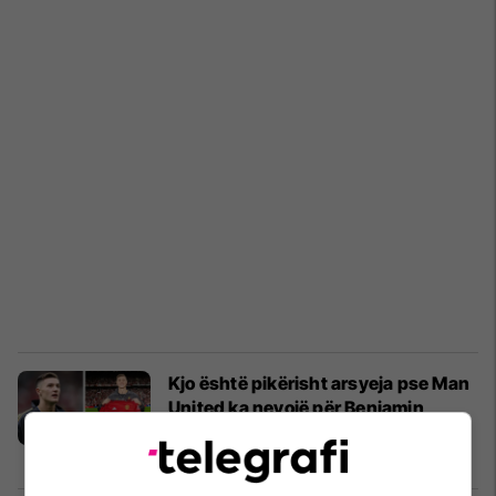
Kjo është pikërisht arsyeja pse Man
United ka nevojë për Benjamin
Seskon
Premier League
15/08/2025