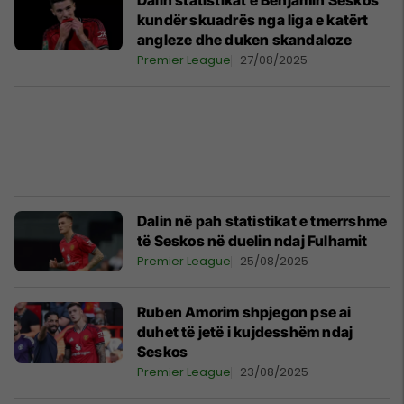
Dalin statistikat e Benjamin Seskos
kundër skuadrës nga liga e katërt
angleze dhe duken skandaloze
Premier League
27/08/2025
Dalin në pah statistikat e tmerrshme
të Seskos në duelin ndaj Fulhamit
Premier League
25/08/2025
Ruben Amorim shpjegon pse ai
duhet të jetë i kujdesshëm ndaj
Seskos
Premier League
23/08/2025