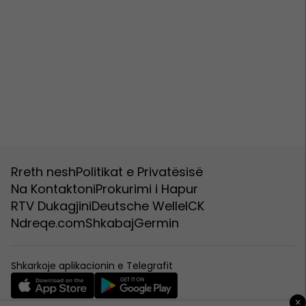
Rreth nesh
Politikat e Privatësisë
Na Kontaktoni
Prokurimi i Hapur
RTV Dukagjini
Deutsche Welle
ICK
Ndreqe.com
Shkabaj
Germin
Shkarkoje aplikacionin e Telegrafit
×