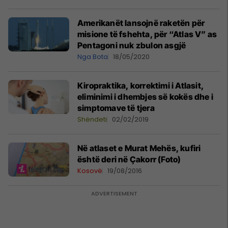
Amerikanët lansojnë raketën për
misione të fshehta, për “Atlas V” as
Pentagoni nuk zbulon asgjë
Nga Bota
18/05/2020
Kiropraktika, korrektimi i Atlasit,
eliminimi i dhembjes së kokës dhe i
simptomave të tjera
Shëndeti
02/02/2019
Në atlaset e Murat Mehës, kufiri
është deri në Çakorr (Foto)
Kosovë
19/08/2016