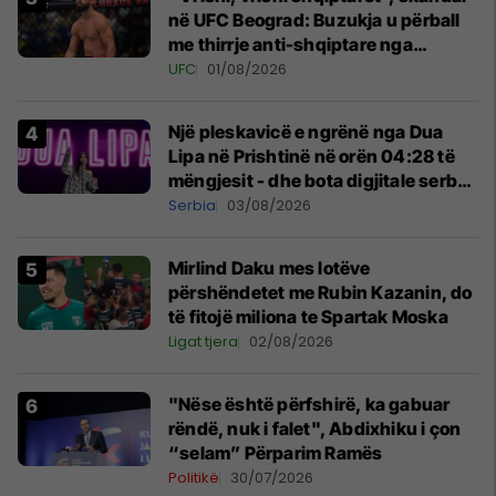
në UFC Beograd: Buzukja u përball
me thirrje anti-shqiptare nga
tribunat
UFC
01/08/2026
Një pleskavicë e ngrënë nga Dua
Lipa në Prishtinë në orën 04:28 të
mëngjesit - dhe bota digjitale serbe
shpall gjendjen e luftës
Serbia
03/08/2026
Mirlind Daku mes lotëve
përshëndetet me Rubin Kazanin, do
të fitojë miliona te Spartak Moska
Ligat tjera
02/08/2026
"Nëse është përfshirë, ka gabuar
rëndë, nuk i falet", Abdixhiku i çon
“selam” Përparim Ramës
Politikë
30/07/2026