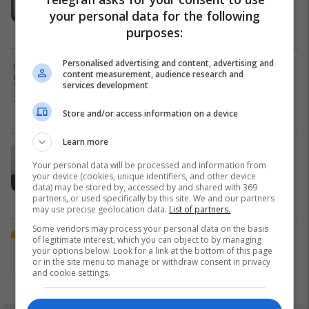
qendrës #16060
your personal data for the following
Pro Real Estate
purposes:
Personalised advertising and content, advertising and
Alba Health bashkon profesionistët
content measurement, audience research and
e kujdesit në një rrjet të përbashkët
services development
në Zvicër
Alba Health
Store and/or access information on a device
Learn more
Nga UBT në skenën botërore të
Your personal data will be processed and information from
robotikës: Kosova drejt Koresë së
your device (cookies, unique identifiers, and other device
Jugut
data) may be stored by, accessed by and shared with 369
UBT
partners, or used specifically by this site. We and our partners
may use precise geolocation data.
List of partners.
Some vendors may process your personal data on the basis
Plan B Creative rrit ndikimin e
of legitimate interest, which you can object to by managing
your options below. Look for a link at the bottom of this page
biznesit tuaj online
or in the site menu to manage or withdraw consent in privacy
Plan B
and cookie settings.