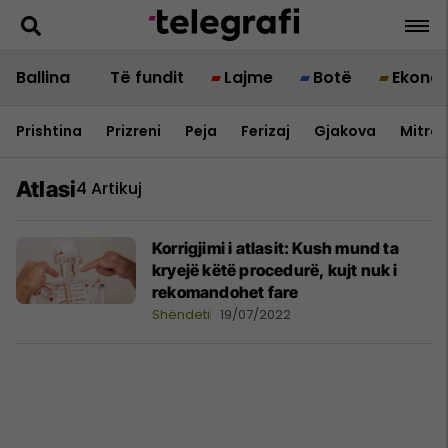
Ballina
Të fundit
Lajme
Botë
Ekono
Prishtina
Prizreni
Peja
Ferizaj
Gjakova
Mitrov
Atlasi
4 Artikuj
Korrigjimi i atlasit: Kush mund ta
kryejë këtë procedurë, kujt nuk i
rekomandohet fare
Shëndeti
19/07/2022