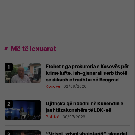
Më të lexuarat
Ftohet nga prokuroria e Kosovës për
krime lufte, ish-gjenerali serb thotë
se dikush e tradhtoi në Beograd
Kosovë
02/08/2026
Gjithçka që ndodhi në Kuvendin e
jashtëzakonshëm të LDK-së
Politikë
30/07/2026
“Vrisni, vrisni shqiptarët”, skandal