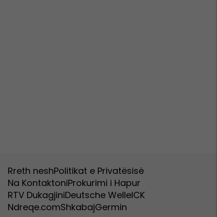
Rreth nesh
Politikat e Privatësisë
Na Kontaktoni
Prokurimi i Hapur
RTV Dukagjini
Deutsche Welle
ICK
Ndreqe.com
Shkabaj
Germin