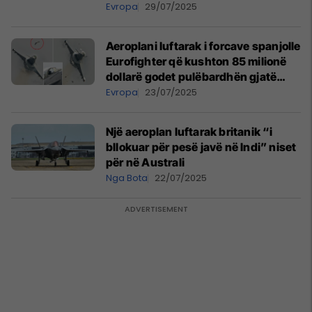
katastrofë" - në një plazh të
Evropa
29/07/2025
mbushur me njerëz në Spanjë
Aeroplani luftarak i forcave spanjolle
Eurofighter që kushton 85 milionë
dollarë godet pulëbardhën gjatë
fluturimit – piloti shpëton pa lëndime
Evropa
23/07/2025
Një aeroplan luftarak britanik “i
bllokuar për pesë javë në Indi” niset
për në Australi
Nga Bota
22/07/2025