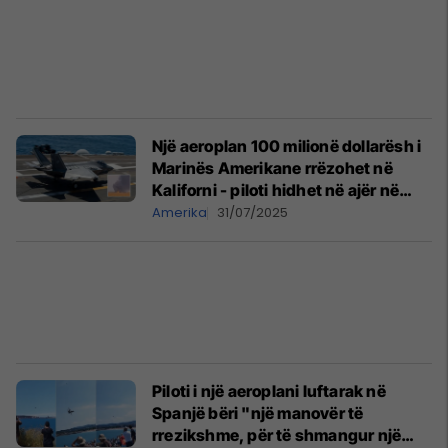
Një aeroplan 100 milionë dollarësh i
Marinës Amerikane rrëzohet në
Kaliforni - piloti hidhet në ajër në
mënyrë të sigurt
Amerika
31/07/2025
Piloti i një aeroplani luftarak në
Spanjë bëri "një manovër të
rrezikshme, për të shmangur një