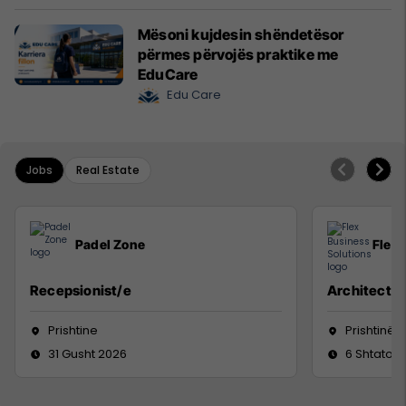
Mësoni kujdesin shëndetësor
përmes përvojës praktike me
EduCare
Edu Care
Jobs
Real Estate
Padel Zone
Flex 
Recepsionist/e
Architect
Prishtine
Prishtinë
31 Gusht 2026
6 Shtator 