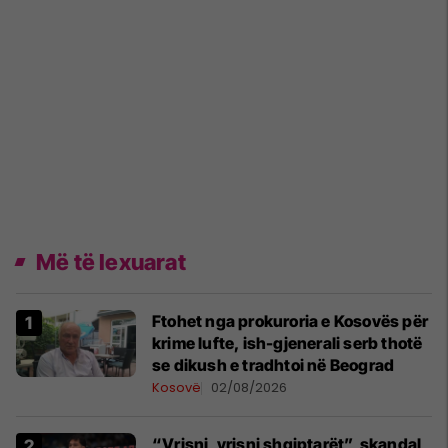
Më të lexuarat
Ftohet nga prokuroria e Kosovës për
krime lufte, ish-gjenerali serb thotë
se dikush e tradhtoi në Beograd
Kosovë
02/08/2026
“Vrisni, vrisni shqiptarët”, skandal