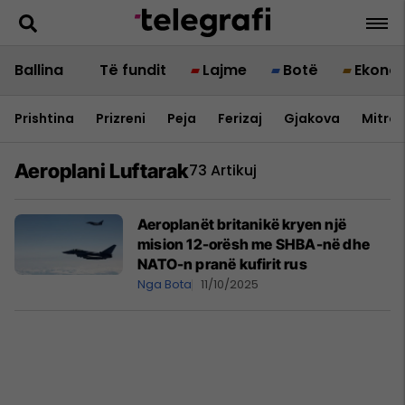
Ballina
Të fundit
Lajme
Botë
Ekono
Prishtina
Prizreni
Peja
Ferizaj
Gjakova
Mitrov
Aeroplani Luftarak
73 Artikuj
Aeroplanët britanikë kryen një
mision 12-orësh me SHBA-në dhe
NATO-n pranë kufirit rus
Nga Bota
11/10/2025