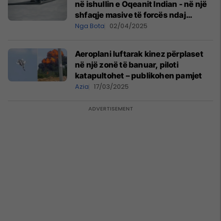
në ishullin e Oqeanit Indian - në një
shfaqje masive të forcës ndaj
Houthi-ve dhe Iranit
Nga Bota
02/04/2025
Aeroplani luftarak kinez përplaset
në një zonë të banuar, piloti
katapultohet – publikohen pamjet
Azia
17/03/2025