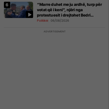
“Marre duhet me ju ardhë, turp për
votat që i keni”, njëri nga
protestuesit i drejtohet Bedri
Hamzës
Politikë
06/08/2026