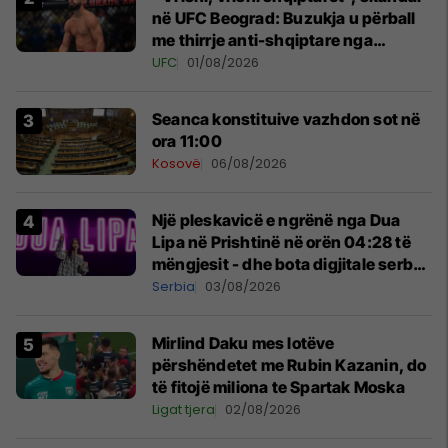
në UFC Beograd: Buzukja u përball
me thirrje anti-shqiptare nga
tribunat
UFC
01/08/2026
Seanca konstituive vazhdon sot në
ora 11:00
Kosovë
06/08/2026
Një pleskavicë e ngrënë nga Dua
Lipa në Prishtinë në orën 04:28 të
mëngjesit - dhe bota digjitale serbe
shpall gjendjen e luftës
Serbia
03/08/2026
Mirlind Daku mes lotëve
përshëndetet me Rubin Kazanin, do
të fitojë miliona te Spartak Moska
Ligat tjera
02/08/2026