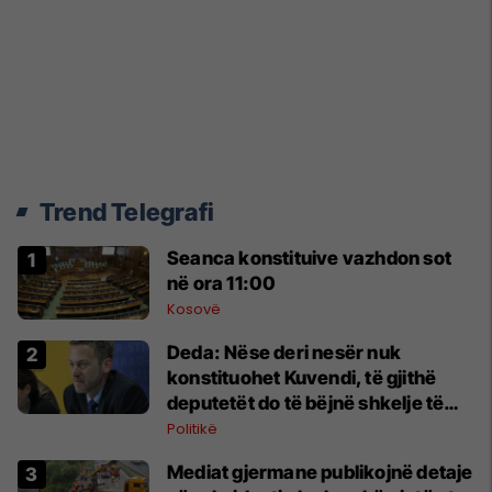
Trend Telegrafi
Seanca konstituive vazhdon sot
në ora 11:00
Kosovë
Deda: Nëse deri nesër nuk
konstituohet Kuvendi, të gjithë
deputetët do të bëjnë shkelje të
rëndë kushtetuese
Politikë
Mediat gjermane publikojnë detaje