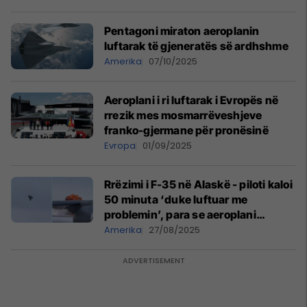
Pentagoni miraton aeroplanin
luftarak të gjeneratës së ardhshme
Amerika
07/10/2025
Aeroplani i ri luftarak i Evropës në
rrezik mes mosmarrëveshjeve
franko-gjermane për pronësinë
Evropa
01/09/2025
Rrëzimi i F-35 në Alaskë - piloti kaloi
50 minuta ‘duke luftuar me
problemin’, para se aeroplani
luftarak të rrëzohej dhe ai të
Amerika
27/08/2025
shpëtonte me katapultim