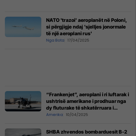
NATO 'trazoi' aeroplanët në Poloni,
si përgjigje ndaj 'sjelljes jonormale
të një aeroplani rus'
Nga Bota
17/04/2025
“Frankenjet”, aeroplani i ri luftarak i
ushtrisë amerikane i prodhuar nga
dy fluturake të shkatërruara i
bashkohet flotës së forcave ajrore
Amerika
10/04/2025
SHBA zhvendos bombarduesit B-2