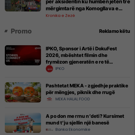
për aksidentin ku humbën jetën tre
mërgimtarë nga Komogllava e
Ferizajt
Kronika e Zezë
Promo
Reklamo këtu
IPKO, Sponsor i Artë i DokuFest
2026, mbështet filmin dhe
frymëzon gjeneratën e re të
krijuesve
IPKO
Pashtetat MEKA - zgjedhje praktike
për mëngjes, piknik dhe rrugë
MEKA HALAL FOOD
A po don me rrnu n’deti? Kursimet
mund t’ju sjellin një banesë
Banka Ekonomike