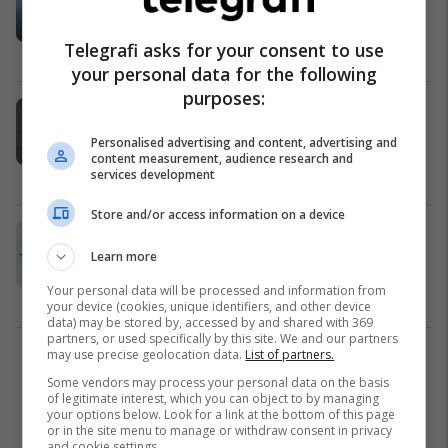
fluturon pak metra larg dronit
francez në Mesdhe
Telegrafi asks for your consent to use
Evropa
05/03/2025
your personal data for the following
purposes:
Bombarduesit amerikanë B-52
fluturuan mbi nëntë vende në
Personalised advertising and content, advertising and
Lindjen e Mesme për të treguar
content measurement, audience research and
forcën
services development
Nga Bota
19/02/2025
Store and/or access information on a device
Një aeroplan ushtarak amerikan
fluturon përmes ngushticës së
Learn more
ndjeshme të Tajvanit
Your personal data will be processed and information from
Nga Bota
26/11/2024
your device (cookies, unique identifiers, and other device
data) may be stored by, accessed by and shared with 369
partners, or used specifically by this site. We and our partners
may use precise geolocation data.
List of partners.
2
Some vendors may process your personal data on the basis
of legitimate interest, which you can object to by managing
your options below. Look for a link at the bottom of this page
or in the site menu to manage or withdraw consent in privacy
and cookie settings.