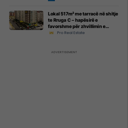
Lokal 517m² me tarracë në shitje
te Rruga C – hapësirë e
favorshme për zhvillimin e
biznesit #15796
Pro Real Estate