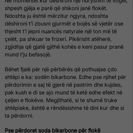
Në momentet kur dëshironi një ndryshim të vogël,
shpesh gjëja e parë që shikoni janë flokët.
Ndoshta ju është mërzitur ngjyra, ndoshta
dëshironi t’i zbusni gjurmët e bojës së vjetër ose
thjesht t’i jepni nuancës natyrale një ton më të
çelët, pa shkuar te frizeri. Pikërisht atëherë,
zgjidhja që gjatë gjithë kohës e keni pasur pranë
mund t’ju befasojë.
Bëhet fjalë për një përbërës që pothuajse çdo
shtëpi e ka: sodën bikarbone. Edhe pse njihet për
përdorimin e saj të gjerë në pastrim dhe kujdes,
pak kush e di se ajo mund të ketë edhe efekt në
çeljen e flokëve. Megjithatë, si te shumë truke
shtëpiake, është e rëndësishme të dini kur dhe si
ta përdorni.
Pse përdoret soda bikarbone për flokë