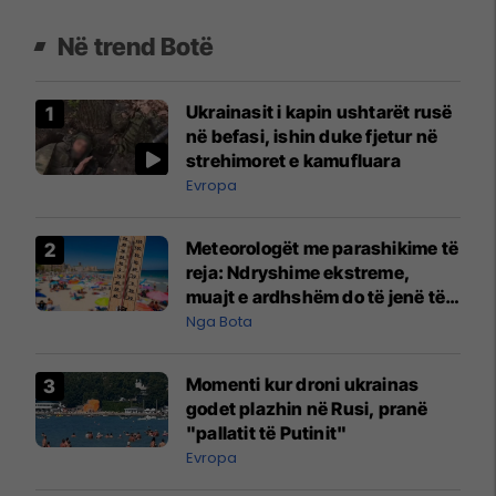
Në trend Botë
Ukrainasit i kapin ushtarët rusë
në befasi, ishin duke fjetur në
strehimoret e kamufluara
Evropa
Meteorologët me parashikime të
reja: Ndryshime ekstreme,
muajt e ardhshëm do të jenë të
pazakontë
Nga Bota
Momenti kur droni ukrainas
godet plazhin në Rusi, pranë
"pallatit të Putinit"
Evropa