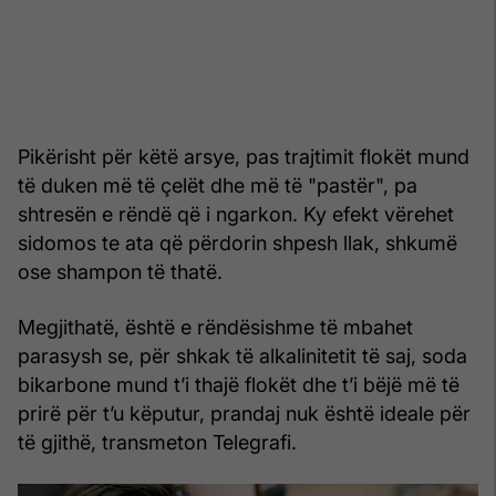
Pikërisht për këtë arsye, pas trajtimit flokët mund
të duken më të çelët dhe më të "pastër", pa
shtresën e rëndë që i ngarkon. Ky efekt vërehet
sidomos te ata që përdorin shpesh llak, shkumë
ose shampon të thatë.
Megjithatë, është e rëndësishme të mbahet
parasysh se, për shkak të alkalinitetit të saj, soda
bikarbone mund t’i thajë flokët dhe t’i bëjë më të
prirë për t’u këputur, prandaj nuk është ideale për
të gjithë, transmeton Telegrafi.