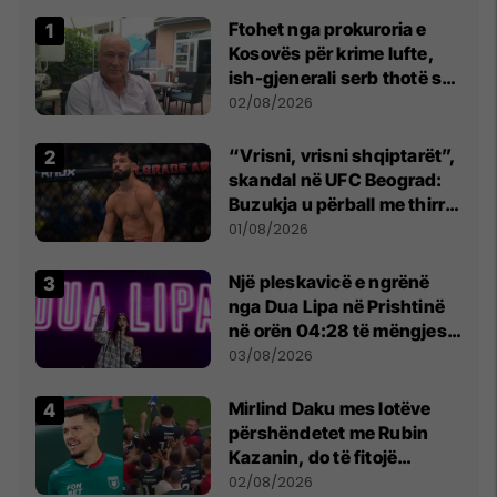
Ftohet nga prokuroria e
Kosovës për krime lufte,
ish-gjenerali serb thotë se
dikush e tradhtoi në
02/08/2026
Beograd
“Vrisni, vrisni shqiptarët”,
skandal në UFC Beograd:
Buzukja u përball me thirrje
anti-shqiptare nga
01/08/2026
tribunat
Një pleskavicë e ngrënë
nga Dua Lipa në Prishtinë
në orën 04:28 të mëngjesit
- dhe bota digjitale serbe
03/08/2026
shpall gjendjen e luftës
Mirlind Daku mes lotëve
përshëndetet me Rubin
Kazanin, do të fitojë
miliona te Spartak Moska
02/08/2026