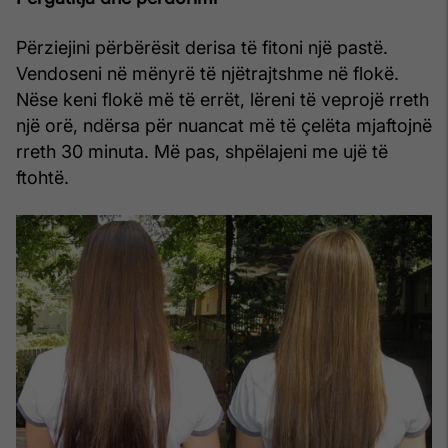
Përziejini përbërësit derisa të fitoni një pastë.
Vendoseni në mënyrë të njëtrajtshme në flokë.
Nëse keni flokë më të errët, lëreni të veprojë rreth
një orë, ndërsa për nuancat më të çelëta mjaftojnë
rreth 30 minuta. Më pas, shpëlajeni me ujë të
ftohtë.