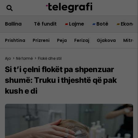
Ballina
Të fundit
Lajme
Botë
Ekono
Prishtina
Prizreni
Peja
Ferizaj
Gjakova
Mitrov
Ajo
>
Në formë
>
Flokë dhe stil
Si t’i çelni flokët pa shpenzuar
shumë: Truku i thjeshtë që pak
kush e di