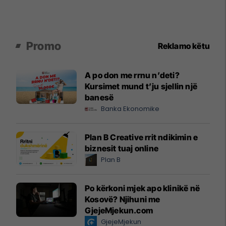
Promo
Reklamo këtu
A po don me rrnu n’deti?
Kursimet mund t’ju sjellin një
banesë
Banka Ekonomike
Plan B Creative rrit ndikimin e
biznesit tuaj online
Plan B
Po kërkoni mjek apo klinikë në
Kosovë? Njihuni me
GjejeMjekun.com
GjejeMjekun