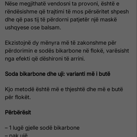
Nëse megjithatë vendosni ta provoni, është e
rëndësishme që trajtimi të mos përsëritet shpesh
dhe që pas tij të përdorni patjetër një maskë
ushqyese ose balsam.
Ekzistojnë dy mënyra më të zakonshme për
përdorimin e sodës bikarbone në flokë, varësisht
nga efekti që dëshironi të arrini.
Soda bikarbone dhe uji: varianti më i butë
Kjo metodë është më e thjeshtë dhe më e butë
për flokët.
Përbërësit
– 1 lugë gjelle sodë bikarbone
– pak ujë