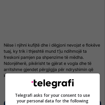
Nëse i njihni kufijtë dhe i dëgjoni nevojat e flokëve
tuaj, ky trik i thjeshtë mund t’ju ndihmojë ta
freskoni pamjen pa shpenzime të mëdha.
Ndonjëherë, pikërisht te gjërat e vogla dhe të
arritshme gjendet përgjigjja për ndryshimin që
kërkoni.
/Telegrafi/
Telegrafi asks for your consent to use
your personal data for the following