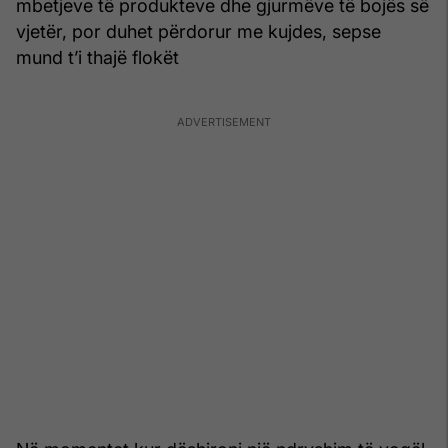
mbetjeve të produkteve dhe gjurmëve të bojës së
vjetër, por duhet përdorur me kujdes, sepse
mund t’i thajë flokët