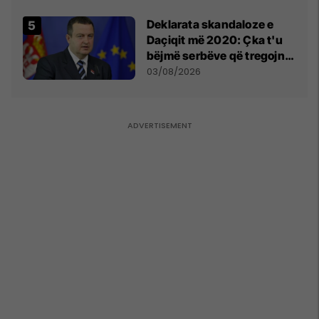
​Deklarata skandaloze e
Daçiqit më 2020: Çka t'u
bëjmë serbëve që tregojnë
ku janë varrosur shqiptarët
03/08/2026
në Serbi