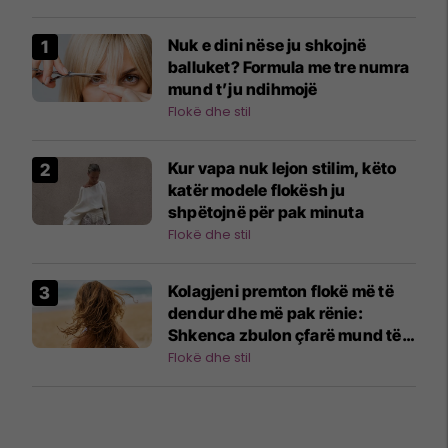
Nuk e dini nëse ju shkojnë
balluket? Formula me tre numra
mund t’ju ndihmojë
Flokë dhe stil
Kur vapa nuk lejon stilim, këto
katër modele flokësh ju
shpëtojnë për pak minuta
Flokë dhe stil
Kolagjeni premton flokë më të
dendur dhe më pak rënie:
Shkenca zbulon çfarë mund të
bëjë vërtet
Flokë dhe stil