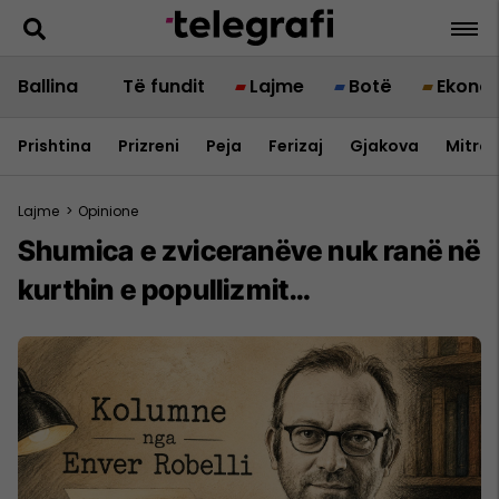
Ballina
Të fundit
Lajme
Botë
Ekono
Prishtina
Prizreni
Peja
Ferizaj
Gjakova
Mitrov
Lajme
>
Opinione
Shumica e zviceranëve nuk ranë në
kurthin e popullizmit…