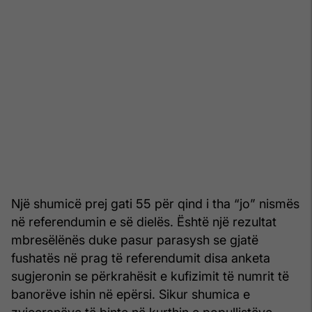
Një shumicë prej gati 55 për qind i tha “jo” nismës
në referendumin e së dielës. Është një rezultat
mbresëlënës duke pasur parasysh se gjatë
fushatës në prag të referendumit disa anketa
sugjeronin se përkrahësit e kufizimit të numrit të
banorëve ishin në epërsi. Sikur shumica e