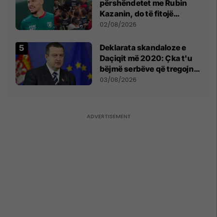
përshëndetet me Rubin
Kazanin, do të fitojë
miliona te Spartak Moska
02/08/2026
​Deklarata skandaloze e
Daçiqit më 2020: Çka t'u
bëjmë serbëve që tregojnë
ku janë varrosur shqiptarët
03/08/2026
në Serbi