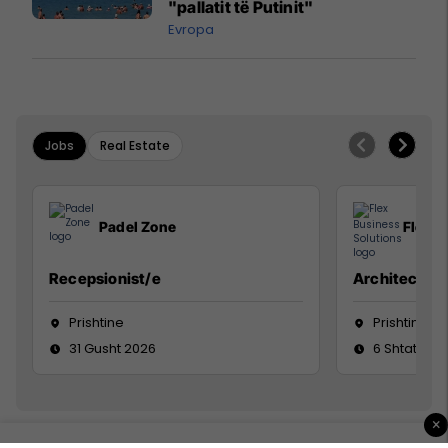
"pallatit të Putinit"
Evropa
Jobs
Real Estate
Padel Zone
Flex B
Recepsionist/e
Architect
Prishtine
Prishtinë
31 Gusht 2026
6 Shtator 2
×