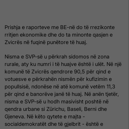
Prishja e raporteve me BE-në do të rrezikonte
rritjen ekonomike dhe do ta minonte qasjen e
Zvicrës në fuqinë punëtore të huaj.
Nisma e SVP-së u përkrah sidomos në zona
rurale, aty ku numri i të huajve është i ulët. Në një
komunë të Zvicrës qendrore 90,5 për qind e
votuesve e përkrahën nismën për kufizimin e
popullsisë, ndonëse në atë komunë vetëm 11,3
për qind e banorëve janë të huaj. Në anën tjetër,
nisma e SVP-së u hodh masivisht poshtë në
qendra urbane si Zürichu, Baseli, Berni dhe
Gjeneva. Në këto qytete e majta -
socialdemokratët dhe të gjelbrit - është e