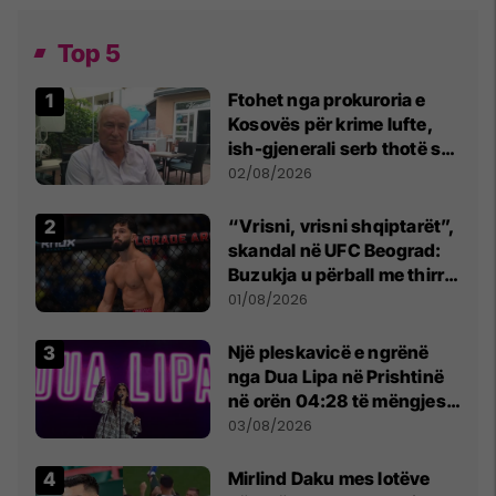
Top 5
Ftohet nga prokuroria e
Kosovës për krime lufte,
ish-gjenerali serb thotë se
dikush e tradhtoi në
02/08/2026
Beograd
“Vrisni, vrisni shqiptarët”,
skandal në UFC Beograd:
Buzukja u përball me thirrje
anti-shqiptare nga
01/08/2026
tribunat
Një pleskavicë e ngrënë
nga Dua Lipa në Prishtinë
në orën 04:28 të mëngjesit
- dhe bota digjitale serbe
03/08/2026
shpall gjendjen e luftës
Mirlind Daku mes lotëve