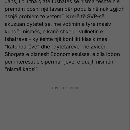
Jans, i cili tha gjatë fushatës se nisma “është një
premtim bosh: një tavan për popullsinë nuk zgjidh
asnjë problem të vetëm”. Krerë të SVP-së
akuzuan qytetet se, me votimin e tyre masiv
kundër nismës, e kanë shkelur vullnetin e
fshatrave - ky është një konflikt klasik mes
“katundarëve” dhe “qytetarëve” në Zvicër.
Shoqata e biznesit Economiesuisse, e cila lobon
për interesat e sipërmarrjeve, e quajti nismën -
“nismë kaosi”.