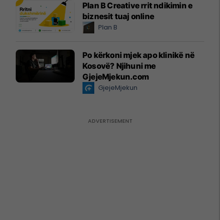
Plan B Creative rrit ndikimin e
biznesit tuaj online
Plan B
Po kërkoni mjek apo klinikë në
Kosovë? Njihuni me
GjejeMjekun.com
GjejeMjekun