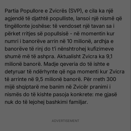
Partia Popullore e Zvicrës (SVP), e cila ka një
agjendë të djathtë populliste, lansoi një nismë që
tingëllonte joshëse: të vendoset një tavan sa i
përket rritjes së popullsisë - në momentin kur
numri i banorëve arrin në 10 milionë, ardhja e
banorëve të rinj do t’i nënshtrohej kufizimeve
shumë më të ashpra. Aktualisht Zvicra ka 9,1
milionë banorë. Madje qeveria do të ishte e
detyruar të ndërhynte që nga momenti kur Zvicra
të arrinte në 9,5 milionë banorë. Për rreth 300
mijë shqiptarë me banim në Zvicër pranimi i
nismës do të kishte pasoja konkrete: me gjasë
nuk do të lejohej bashkimi familjar.