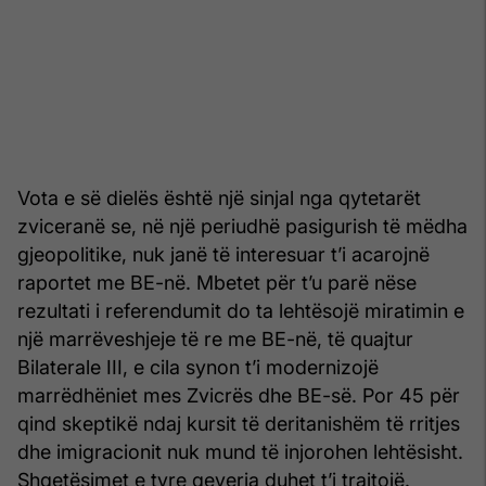
Vota e së dielës është një sinjal nga qytetarët
zviceranë se, në një periudhë pasigurish të mëdha
gjeopolitike, nuk janë të interesuar t’i acarojnë
raportet me BE-në. Mbetet për t’u parë nëse
rezultati i referendumit do ta lehtësojë miratimin e
një marrëveshjeje të re me BE-në, të quajtur
Bilaterale III, e cila synon t’i modernizojë
marrëdhëniet mes Zvicrës dhe BE-së. Por 45 për
qind skeptikë ndaj kursit të deritanishëm të rritjes
dhe imigracionit nuk mund të injorohen lehtësisht.
Shqetësimet e tyre qeveria duhet t’i trajtojë.