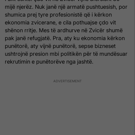
mijë njerëz. Nuk janë një armatë pushtuesish, por
shumica prej tyre profesionistë që i kërkon
ekonomia zvicerane, e cila pothuajse çdo vit
shënon rritje. Mes të ardhurve në Zvicër shumë
pak janë refugjatë. Pra, aty ku ekonomia kërkon
punëtorë, aty vijnë punëtorë, sepse bizneset
ushtrojnë presion mbi politikën për të mundësuar
rekrutimin e punëtorëve nga jashtë.