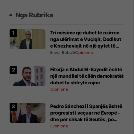
Nga Rubrika
Tri mësime që duhet të nxirren
nga ulërimat e Vuçiqit, Dodikut
e Knezheviqit në një qytet të
Bosnjës
Enver Robelli
Opinione
Fitorja e Abdul El-Sayedit është
një mundësi të cilën demokratët
duhet ta shfrytëzojnë
Opinione
Pedro Sánchezi i Spanjës është
progresist i veçuar në Evropë -
dhe për shkak të Seutës, po
detyrohet të paguajë për këtë
Opinione