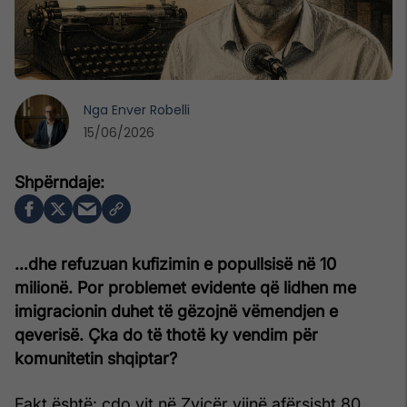
Nga
Enver Robelli
15/06/2026
…dhe refuzuan kufizimin e popullsisë në 10
milionë. Por problemet evidente që lidhen me
imigracionin duhet të gëzojnë vëmendjen e
qeverisë. Çka do të thotë ky vendim për
komunitetin shqiptar?
Fakt është: çdo vit në Zvicër vijnë afërsisht 80