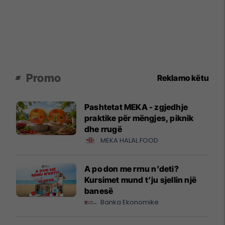
Promo
Reklamo këtu
Pashtetat MEKA - zgjedhje
praktike për mëngjes, piknik
dhe rrugë
MEKA HALAL FOOD
A po don me rrnu n’deti?
Kursimet mund t’ju sjellin një
banesë
Banka Ekonomike