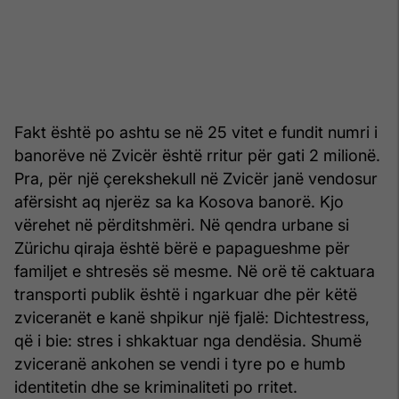
Fakt është po ashtu se në 25 vitet e fundit numri i
banorëve në Zvicër është rritur për gati 2 milionë.
Pra, për një çerekshekull në Zvicër janë vendosur
afërsisht aq njerëz sa ka Kosova banorë. Kjo
vërehet në përditshmëri. Në qendra urbane si
Zürichu qiraja është bërë e papagueshme për
familjet e shtresës së mesme. Në orë të caktuara
transporti publik është i ngarkuar dhe për këtë
zviceranët e kanë shpikur një fjalë: Dichtestress,
që i bie: stres i shkaktuar nga dendësia. Shumë
zviceranë ankohen se vendi i tyre po e humb
identitetin dhe se kriminaliteti po rritet.