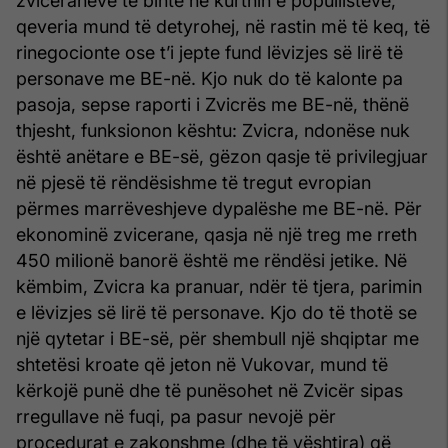
zviceranëve të binte në kurthin e popullistëve,
qeveria mund të detyrohej, në rastin më të keq, të
rinegocionte ose t’i jepte fund lëvizjes së lirë të
personave me BE-në. Kjo nuk do të kalonte pa
pasoja, sepse raporti i Zvicrës me BE-në, thënë
thjesht, funksionon kështu: Zvicra, ndonëse nuk
është anëtare e BE-së, gëzon qasje të privilegjuar
në pjesë të rëndësishme të tregut evropian
përmes marrëveshjeve dypalëshe me BE-në. Për
ekonominë zvicerane, qasja në një treg me rreth
450 milionë banorë është me rëndësi jetike. Në
këmbim, Zvicra ka pranuar, ndër të tjera, parimin
e lëvizjes së lirë të personave. Kjo do të thotë se
një qytetar i BE-së, për shembull një shqiptar me
shtetësi kroate që jeton në Vukovar, mund të
kërkojë punë dhe të punësohet në Zvicër sipas
rregullave në fuqi, pa pasur nevojë për
procedurat e zakonshme (dhe të vështira) që