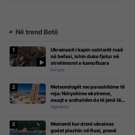
Në trend Botë
Ukrainasit i kapin ushtarët rusë
në befasi, ishin duke fjetur në
strehimoret e kamufluara
Evropa
Meteorologët me parashikime të
reja: Ndryshime ekstreme,
muajt e ardhshëm do të jenë të
pazakontë
Nga Bota
Momenti kur droni ukrainas
godet plazhin në Rusi, pranë