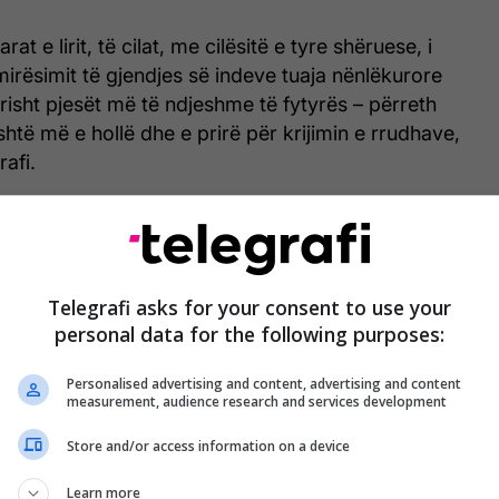
rat e lirit, të cilat, me cilësitë e tyre shëruese, i
irësimit të gjendjes së indeve tuaja nënlëkurore
isht pjesët më të ndjeshme të fytyrës – përreth
shtë më e hollë dhe e prirë për krijimin e rrudhave,
afi.
 liri në një enë dhe qitni ujë të vluar të një të tretës
zieni disa minuta dhe pastaj mbuloni me salvetë dhe
Telegrafi asks for your consent to use your
ë deri në mbrëmje.
personal data for the following purposes:
Personalised advertising and content, advertising and content
en. Përdorni masën xhelatinoze të ujit në të cilën
measurement, audience research and services development
t e lirit.
Store and/or access information on a device
Learn more