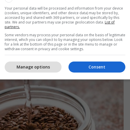
fytyrën dhe qafën dhe pastaj qiteni preparatin e
Your personal data will be processed and information from your device
(cookies, unique identifiers, and other device data) may be stored by,
ka nevojë të brengoseni rreth shmangies së pjesëve
accessed by and shared with 369 partners, or used specifically by this
irisht qiten edhe në atë pjesë.
site. We and our partners may use precise geolocation data.
List of
partners.
Some vendors may process your personal data on the basis of legitimate
et, sërish lyeni.
interest, which you can object to by managing your options below. Look
for a link at the bottom of this page or in the site menu to manage or
withdraw consent in privacy and cookie settings.
rsëriteni pesë herë. Pastaj shpëlajeni dhe qitni
tshëm.
Manage options
Consent