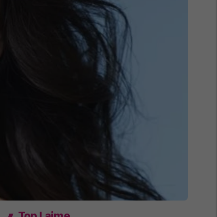
Top Lajme