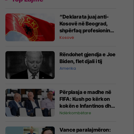
“Deklarata juaj anti-
Kosovë në Beograd,
shpërfaq profesionin
tënd para se të
Kosovë
bëheshe president”,
OVL e UÇK-së i reagon
Rëndohet gjendja e Joe
Zelenskyt
Biden, flet djali i tij
Amerika
Përplasja e madhe në
FIFA: Kush po kërkon
kokën e Infantinos dhe
kush po e mbron?
Ndërkombëtare
Vance paralajmëron: