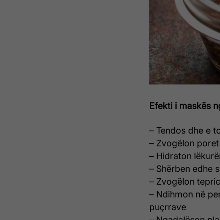
Efekti i maskës nga
– Tendos dhe e to
– Zvogëlon poret
– Hidraton lëkurë
– Shërben edhe si
– Zvogëlon tepri
– Ndihmon në pen
puçrrave
– Ngadalëson pla