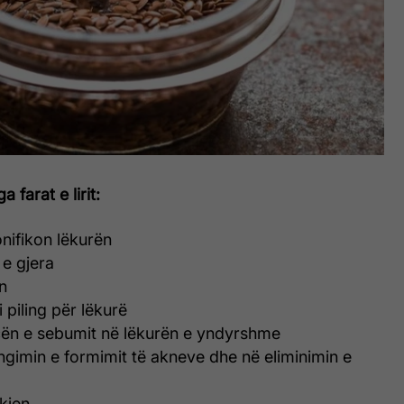
 farat e lirit:
nifikon lëkurën
 e gjera
n
 piling për lëkurë
cën e sebumit në lëkurën e yndyrshme
gimin e formimit të akneve dhe në eliminimin e
kjen.