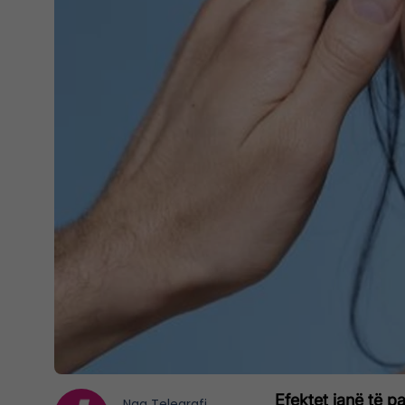
Efektet janë të p
Nga
Telegrafi