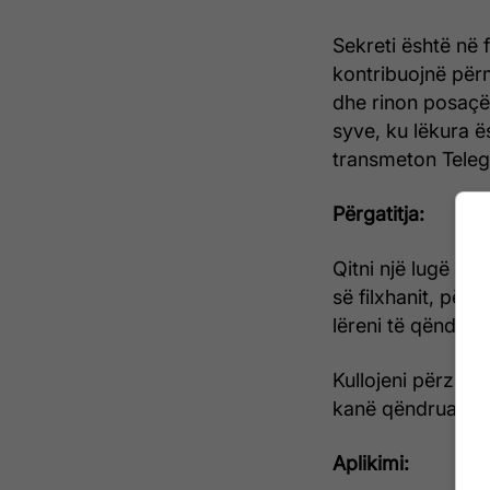
Sekreti është në fa
kontribuojnë përm
dhe rinon posaçër
syve, ku lëkura ë
transmeton Telegr
Përgatitja:
Qitni një lugë fara
së filxhanit, për
lëreni të qëndroj
Kullojeni përzierj
kanë qëndruar fara
Aplikimi: