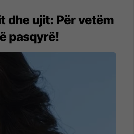
t dhe ujit: Për vetëm
në pasqyrë!