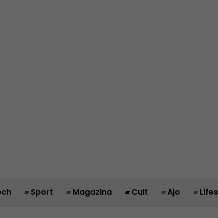
ech
Sport
Magazina
Cult
Ajo
Life