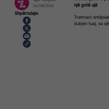
një gotë ujë
04/08/2020
Tretmani shtëpiak
dukjen tuaj, sa q