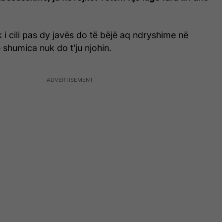
 i cili pas dy javës do të bëjë aq ndryshime në
ë shumica nuk do t’ju njohin.