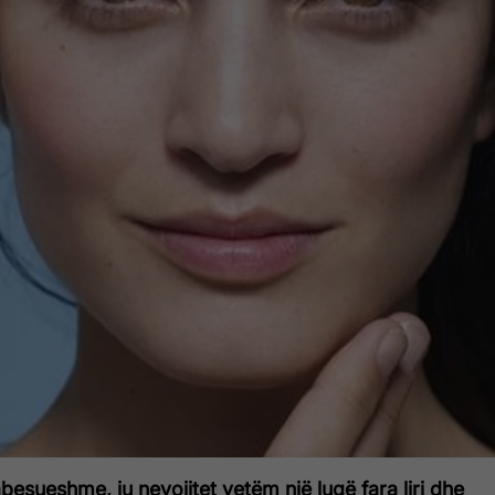
abesueshme, ju nevojitet vetëm një lugë fara liri dhe