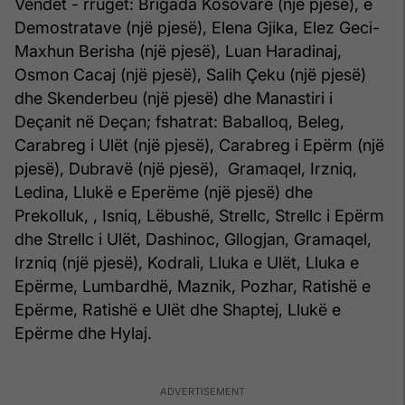
Vendet - rrugët: Brigada Kosovare (një pjesë), e
Demostratave (një pjesë), Elena Gjika, Elez Geci-
Maxhun Berisha (një pjesë), Luan Haradinaj,
Osmon Cacaj (një pjesë), Salih Çeku (një pjesë)
dhe Skenderbeu (një pjesë) dhe Manastiri i
Deçanit në Deçan; fshatrat: Baballoq, Beleg,
Carabreg i Ulët (një pjesë), Carabreg i Epërm (një
pjesë), Dubravë (një pjesë), Gramaqel, Irzniq,
Ledina, Llukë e Eperëme (një pjesë) dhe
Prekolluk, , Isniq, Lëbushë, Strellc, Strellc i Epërm
dhe Strellc i Ulët, Dashinoc, Gllogjan, Gramaqel,
Irzniq (një pjesë), Kodrali, Lluka e Ulët, Lluka e
Epërme, Lumbardhë, Maznik, Pozhar, Ratishë e
Epërme, Ratishë e Ulët dhe Shaptej, Llukë e
Epërme dhe Hylaj.