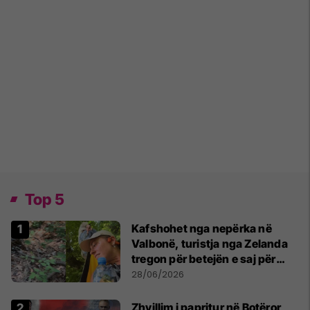
Top 5
Kafshohet nga nepërka në
Valbonë, turistja nga Zelanda
tregon për betejën e saj për
mbijetesë
28/06/2026
Zhvillim i papritur në Botëror,