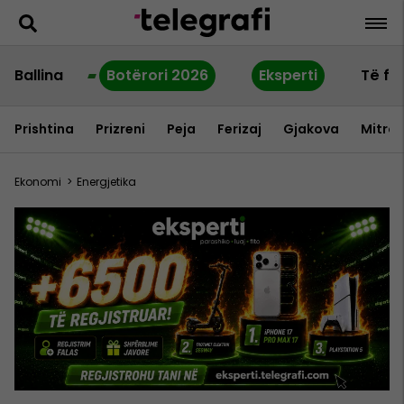
Ballina
Botërori 2026
Eksperti
Të fu
Prishtina
Prizreni
Peja
Ferizaj
Gjakova
Mitrov
Ekonomi
>
Energjetika