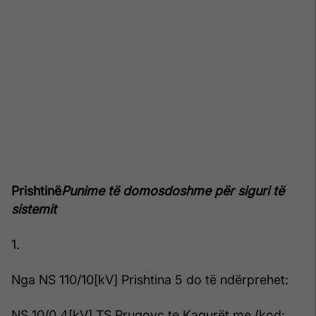
Prishtinë
Punime të domosdoshme për siguri të
sistemit
1.
Nga NS 110/10[kV] Prishtina 5 do të ndërprehet:
NS 10/0.4[kV] TS Prugovc te Kaqurët me (kod: