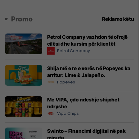
Promo
Reklamo këtu
Petrol Company vazhdon të ofrojë
cilësi dhe kursim për klientët
Petrol Company
Shija më e re e verës në Popeyes ka
arritur: Lime & Jalapeño.
Popeyes
Me VIPA, çdo ndeshje shijohet
ndryshe
Vipa Chips
Swinto – Financimi digjital në pak
minuta