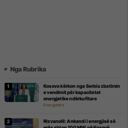
Nga Rubrika
Kosova kërkon nga Serbia zbatimin
e vendimit për kapacitetet
energjetike ndërkufitare
Energjetika
​Rizvanolli: Ankandi i energjisë së
erës shton 100 MW në Kosovë