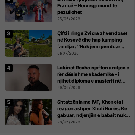
Francë – Norvegji mund të
pezullohet
25/06/2026
Çifti i ri nga Zvicra zhvendoset
në Kosovë dhe hap kamping
familjar: "Nuk jemi penduar
asnjë ditë"
01/07/2026
Labinot Rexha njofton arritjen e
rëndësishme akademike - i
njihet diploma e masterit në
Psikologji në Zvicër
29/06/2026
Shtatzënia me IVF, Xheneta i
reagon ashpër Xhuli Nurës: Ke
gabuar, ndjenjën e babait nuk
mund t'ia plotësosh kurrë
28/06/2026