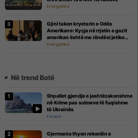
Energjetika
Gjini takon kryetarin e Odës
Amerikane: Kyçja në rrjetin e gazit
amerikan është me rëndësi jetike
për vendin
Energjetika
Në trend Botë
Shpallet gjendje e jashtëzakonshme
në Krime pas sulmeve të fuqishme
të Ukrainës
Evropa
Gjermania thyen rekordin e