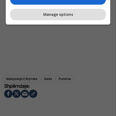
Manage options
Nderprerja E Rrymës
Keds
Punime