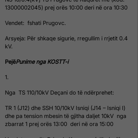
13000002045) prej orës 10:00 deri në ora 10:30
Vendet: fshati Prugovc.
Arsyeja: Për shkaqe sigurie, rregullim i rrjetit 0.4
kV.
Pejë
Punime nga KOSTT-i
1.
Nga TS 110/10kV Deçani do të ndërprehet:
TR 1 (J12) dhe SSH 10/10kV Isniqi (J14 – Isniqi I)
dhe pa tension mbesin të gjitha daljet 10kV nga
zbarrat 1 prej orës 13:00 deri në ora 15:00