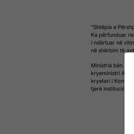
“Shtëpia e Përshp
Ka përfunduar rest
i ndërtuar në vitin
në shërbim të qyt
Ministria bën të 
kryeministri Albin
kryetari i Komunë
tjerë institucional