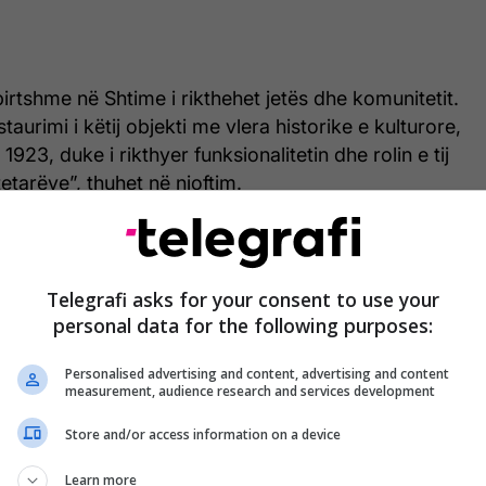
irtshme në Shtime i rikthehet jetës dhe komunitetit.
aurimi i këtij objekti me vlera historike e kulturore,
 1923, duke i rikthyer funksionalitetin dhe rolin e tij
etarëve”, thuhet në njoftim.
ditur se në përurimin e objektit kanë marrë pjesë
 Kurti, ministrja e Kulturës, Saranda Bogujevci,
s së Shtimes, Qemajl Aliu, si dhe përfaqësues të
Telegrafi asks for your consent to use your
ë. /
Telegrafi
/
personal data for the following purposes:
Personalised advertising and content, advertising and content
measurement, audience research and services development
Store and/or access information on a device
Learn more