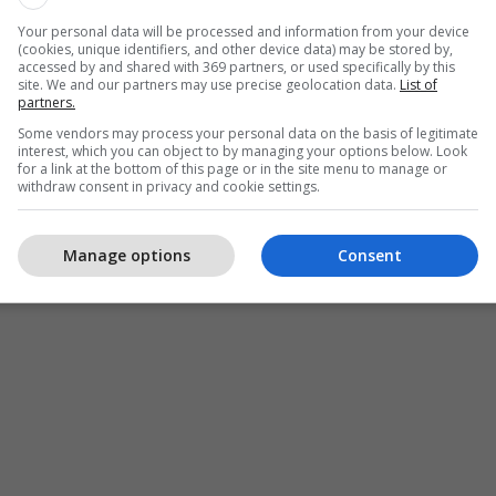
Your personal data will be processed and information from your device
(cookies, unique identifiers, and other device data) may be stored by,
accessed by and shared with 369 partners, or used specifically by this
site. We and our partners may use precise geolocation data.
List of
partners.
Some vendors may process your personal data on the basis of legitimate
interest, which you can object to by managing your options below. Look
for a link at the bottom of this page or in the site menu to manage or
withdraw consent in privacy and cookie settings.
Manage options
Consent