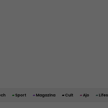
ech
Sport
Magazina
Cult
Ajo
Life