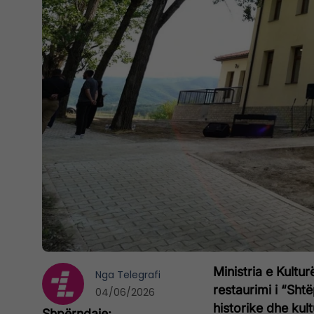
Ministria e Kultur
Nga
Telegrafi
restaurimi i “Sht
04/06/2026
historike dhe kult