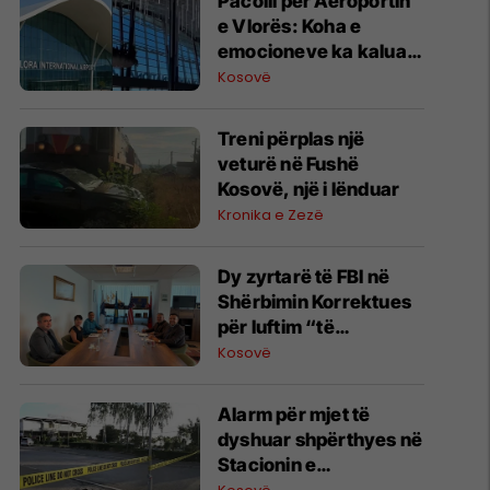
Pacolli për Aeroportin
e Vlorës: Koha e
emocioneve ka kaluar,
do t’i drejtohemi
Kosovë
arbitrazhit dhe
drejtësisë
Treni përplas një
veturë në Fushë
Kosovë, një i lënduar
Kronika e Zezë
Dy zyrtarë të FBI në
Shërbimin Korrektues
për luftim “të
terrorizmit dhe
Kosovë
rreziqeve të sigurisë”
Alarm për mjet të
dyshuar shpërthyes në
Stacionin e