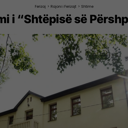
Ferizaj
>
Rajoni i Ferizajt
>
Shtime
mi i “Shtëpisë së Përsh