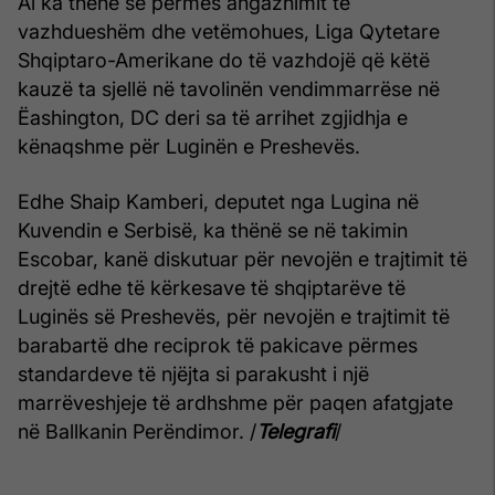
Ai ka thënë se përmes angazhimit të
vazhdueshëm dhe vetëmohues, Liga Qytetare
Shqiptaro-Amerikane do të vazhdojë që këtë
kauzë ta sjellë në tavolinën vendimmarrëse në
Ëashington, DC deri sa të arrihet zgjidhja e
kënaqshme për Luginën e Preshevës.
Edhe Shaip Kamberi, deputet nga Lugina në
Kuvendin e Serbisë, ka thënë se në takimin
Escobar, kanë diskutuar për nevojën e trajtimit të
drejtë edhe të kërkesave të shqiptarëve të
Luginës së Preshevës, për nevojën e trajtimit të
barabartë dhe reciprok të pakicave përmes
standardeve të njëjta si parakusht i një
marrëveshjeje të ardhshme për paqen afatgjate
në Ballkanin Perëndimor. /
Telegrafi
/