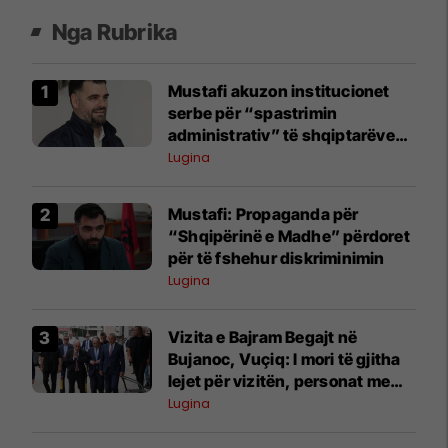
Nga Rubrika
Mustafi akuzon institucionet
serbe për “spastrimin
administrativ” të shqiptarëve
në Bujanoc
Lugina
Mustafi: Propaganda për
“Shqipërinë e Madhe” përdoret
për të fshehur diskriminimin
Lugina
​Vizita e Bajram Begajt në
Bujanoc, Vuçiq: I mori të gjitha
lejet për vizitën, personat me
armë ishin tanët
Lugina