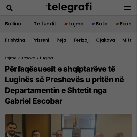
Ballina
Të fundit
Lajme
Botë
Ekono
Prishtina
Prizreni
Peja
Ferizaj
Gjakova
Mitrov
Lajme
>
Kosove
>
Lugina
Përfaqësuesit e shqiptarëve të
Luginës së Preshevës u pritën në
Departamentin e Shtetit nga
Gabriel Escobar