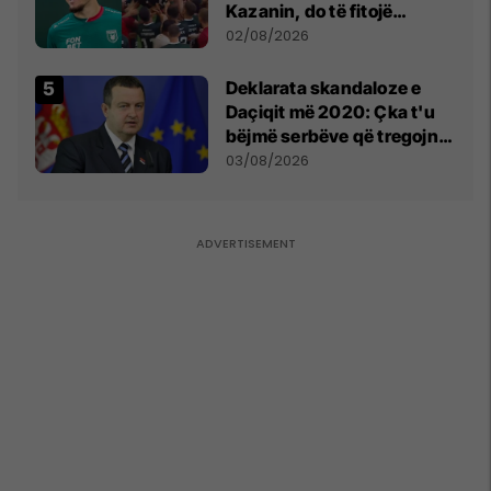
Kazanin, do të fitojë
miliona te Spartak Moska
02/08/2026
​Deklarata skandaloze e
Daçiqit më 2020: Çka t'u
bëjmë serbëve që tregojnë
ku janë varrosur shqiptarët
03/08/2026
në Serbi