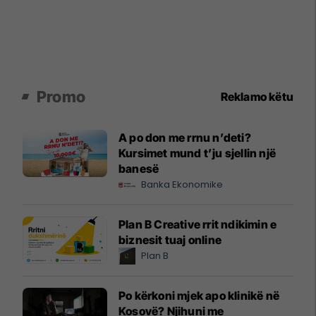
Promo
Reklamo këtu
A po don me rrnu n’deti?
Kursimet mund t’ju sjellin një
banesë
Banka Ekonomike
Plan B Creative rrit ndikimin e
biznesit tuaj online
Plan B
Po kërkoni mjek apo klinikë në
Kosovë? Njihuni me