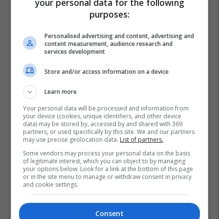
your personal data for the following
purposes:
Personalised advertising and content, advertising and
content measurement, audience research and
services development
Store and/or access information on a device
Learn more
Your personal data will be processed and information from
your device (cookies, unique identifiers, and other device
data) may be stored by, accessed by and shared with 369
partners, or used specifically by this site. We and our partners
Faton Bislimi
Gabriel Escobar
Nagip Arifi
may use precise geolocation data.
List of partners.
Lugina E Preshevës
Shaip Kamberi
Ragmi Mustafa
Some vendors may process your personal data on the basis
of legitimate interest, which you can object to by managing
Ragmi Mustafi
your options below. Look for a link at the bottom of this page
or in the site menu to manage or withdraw consent in privacy
and cookie settings.
Consent