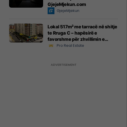
GjejeMjekun.com
GjejeMjekun
Lokal 517m² me tarracë në shitje
te Rruga C – hapësirë e
favorshme për zhvillimin e
biznesit #15796
Pro Real Estate