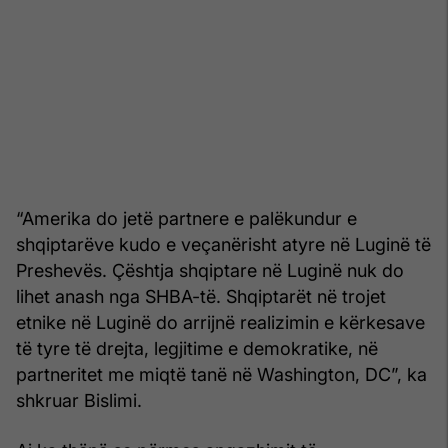
“Amerika do jetë partnere e palëkundur e
shqiptarëve kudo e veçanërisht atyre në Luginë të
Preshevës. Çështja shqiptare në Luginë nuk do
lihet anash nga SHBA-të. Shqiptarët në trojet
etnike në Luginë do arrijnë realizimin e kërkesave
të tyre të drejta, legjitime e demokratike, në
partneritet me miqtë tanë në Washington, DC”, ka
shkruar Bislimi.