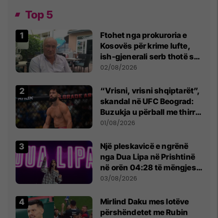
Top 5
Ftohet nga prokuroria e
Kosovës për krime lufte,
ish-gjenerali serb thotë se
dikush e tradhtoi në
02/08/2026
Beograd
“Vrisni, vrisni shqiptarët”,
skandal në UFC Beograd:
Buzukja u përball me thirrje
anti-shqiptare nga
01/08/2026
tribunat
Një pleskavicë e ngrënë
nga Dua Lipa në Prishtinë
në orën 04:28 të mëngjesit
- dhe bota digjitale serbe
03/08/2026
shpall gjendjen e luftës
Mirlind Daku mes lotëve
përshëndetet me Rubin