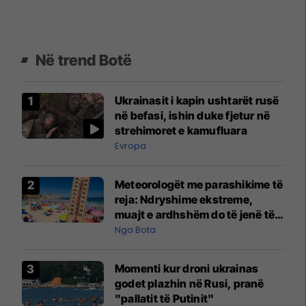
Në trend Botë
Ukrainasit i kapin ushtarët rusë
në befasi, ishin duke fjetur në
strehimoret e kamufluara
Evropa
Meteorologët me parashikime të
reja: Ndryshime ekstreme,
muajt e ardhshëm do të jenë të
pazakontë
Nga Bota
Momenti kur droni ukrainas
godet plazhin në Rusi, pranë
"pallatit të Putinit"