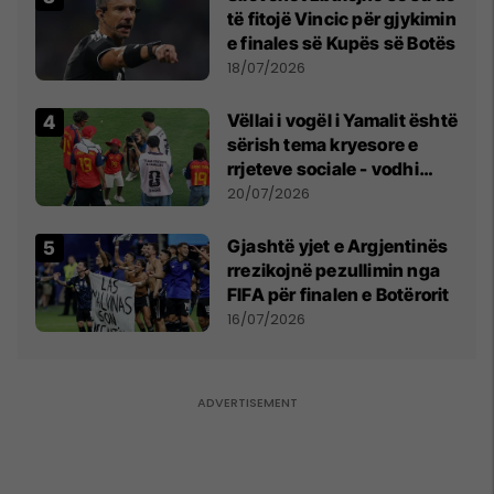
të fitojë Vincic për gjykimin
e finales së Kupës së Botës
18/07/2026
Vëllai i vogël i Yamalit është
sërish tema kryesore e
rrjeteve sociale - vodhi
vëmendjen pas finales së
20/07/2026
Kupës së Botës
Gjashtë yjet e Argjentinës
rrezikojnë pezullimin nga
FIFA për finalen e Botërorit
16/07/2026