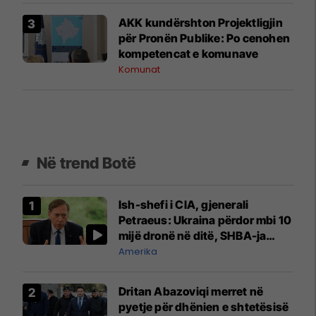
AKK kundërshton Projektligjin
për Pronën Publike: Po cenohen
kompetencat e komunave
Komunat
Në trend Botë
Ish-shefi i CIA, gjenerali
Petraeus: Ukraina përdor mbi 10
mijë dronë në ditë, SHBA-ja
mbetet shumë prapa në
Amerika
prodhim
Dritan Abazoviqi merret në
pyetje për dhënien e shtetësisë