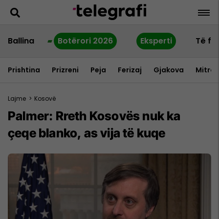
Ballina
Botërori 2026
Eksperti
Të fu
Prishtina
Prizreni
Peja
Ferizaj
Gjakova
Mitrov
Lajme
>
Kosovë
Palmer: Rreth Kosovës nuk ka
çeqe blanko, as vija të kuqe