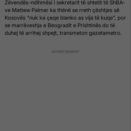
Zëvendës-ndihmësi i sekretarit të shtetit të ShBA-
ve Mattew Palmer ka thënë se rreth çështjes së
Kosovës “nuk ka çeqe blanko as vija të kuqe”, por
se marrëveshja e Beogradit e Prishtinës do të
duhej të arrihej shpejt, transmeton gazetametro.