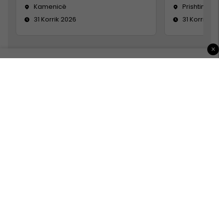
Kamenicë
Prishtinë
31 Korrik 2026
31 Korrik 20
×