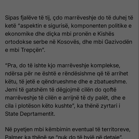
Sipas fjalëve të tij, çdo marrëveshje do të duhej të
ketë “aspektin e sigurisë, komponenten politike e
ekonomike dhe diçka mbi pronën e Kishës
ortodokse serbe në Kosovës, dhe mbi Gazivodën
e mbi Trepçën”.
“Pra, do të ishte kjo marrëveshje komplekse,
ndërsa për ne është e rëndësishme që të arrihet
këtu, të jetë e qëndrueshme dhe e zbatueshme.
Jemi të gatshëm të dëgjojmë cilën do qoftë
marrëveshje të cilën e arrijnë të dy palët, dhe e
cila i plotëson këto kushte”, ka thënë zyrtari i
State Deprtamentit.
Në pyetjen mbi këmbimin eventual të territoreve,
Palmer ka thënë se “nuk do të hyjë në detaje”,