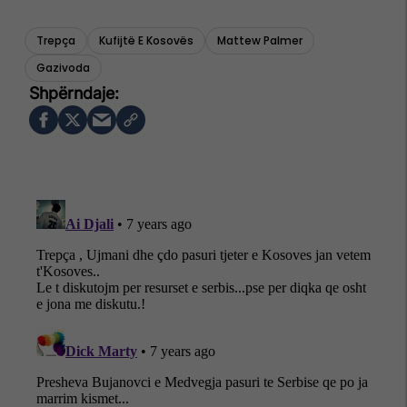
Trepça
Kufijtë E Kosovës
Mattew Palmer
Gazivoda