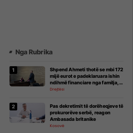
Nga Rubrika
Shpend Ahmeti thotë se mbi 172
mijë eurot e padeklaruara ishin
ndihmë financiare nga familja,
Prokuroria propozon t’i
Drejtësi
konfiskohet kjo shumë
Pas dekretimit të dorëheqjeve të
prokurorëve serbë, reagon
Ambasada britanike
Kosovë