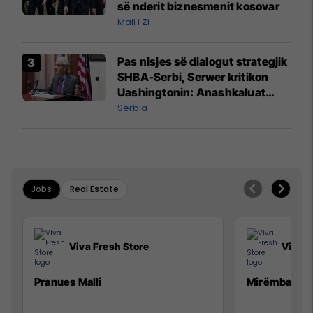
së nderit biznesmenit kosovar
Mali i Zi
Pas nisjes së dialogut strategjik
SHBA-Serbi, Serwer kritikon
Uashingtonin: Anashkaluat
Banjskën, sulmin ndaj KFOR-it
Serbia
dhe rrëmbimin e Policëve të
Kosovës
Jobs
Real Estate
Viva Fresh Store
Viva F
Pranues Malli
Mirëmbajtës