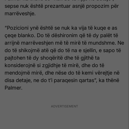
sepse nuk është prezantuar asnjë propozim për
marrëveshje.
“Pozicioni ynë është se nuk ka vija të kuqe e as
çeqe blanko. Do të dëshironim që të dy palët të
arrijnë marrëveshjen më të mirë të mundshme. Ne
do të shikojmë atë që do të na e sjellin, e sapo të
pajtohen të dy shoqëritë dhe të gjithë ta
konsiderojnë si zgjidhje të mirë, dhe do të
mendojmë mirë, dhe nëse do të kemi vërejtje në
disa detaje, ne do t’i paraqesin qartas”, ka thënë
Palmer.