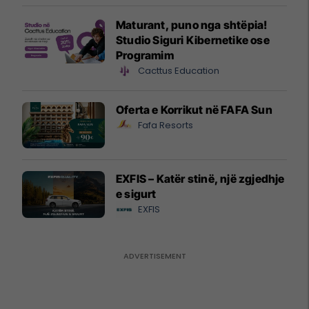
Maturant, puno nga shtëpia!
Studio Siguri Kibernetike ose
Programim
Cacttus Education
Oferta e Korrikut në FAFA Sun
Fafa Resorts
EXFIS – Katër stinë, një zgjedhje
e sigurt
EXFIS