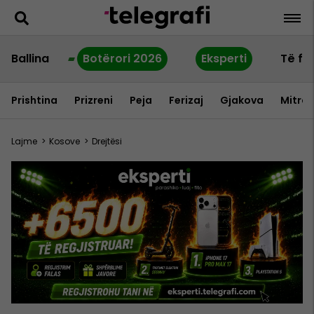
Ballina
Botërori 2026
Eksperti
Të fu
Prishtina
Prizreni
Peja
Ferizaj
Gjakova
Mitrov
Lajme
>
Kosove
>
Drejtësi