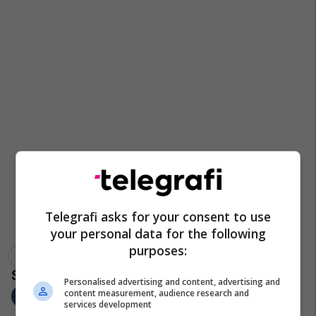
Telegrafi asks for your consent to use
your personal data for the following
purposes:
Zgjedhjet Lokale 2021
Junik
Agron Kuçi
Personalised advertising and content, advertising and
content measurement, audience research and
services development