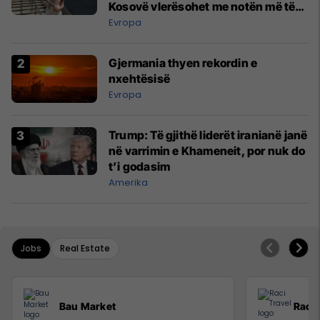
Kosovë vlerësohet me notën më të
lartë
Evropa
Gjermania thyen rekordin e
nxehtësisë
Evropa
Trump: Të gjithë liderët iranianë janë
në varrimin e Khameneit, por nuk do
t’i godasim
Amerika
Jobs
Real Estate
Bau Market
Raci 