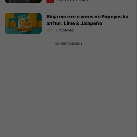
Shija më e re e verës në Popeyes ka
arritur: Lime & Jalapeño
Popeyes