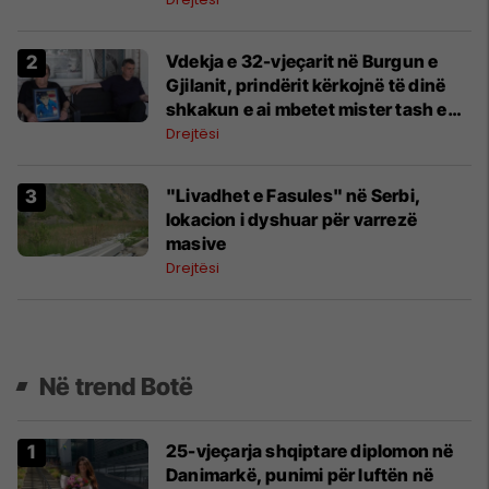
Vdekja e 32-vjeçarit në Burgun e
Gjilanit, prindërit kërkojnë të dinë
shkakun e ai mbetet mister tash e
dy vite
Drejtësi
"Livadhet e Fasules" në Serbi,
lokacion i dyshuar për varrezë
masive
Drejtësi
Në trend Botë
25-vjeçarja shqiptare diplomon në
Danimarkë, punimi për luftën në