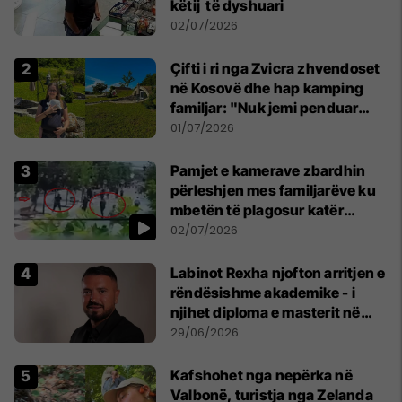
këtij të dyshuari
02/07/2026
Çifti i ri nga Zvicra zhvendoset
në Kosovë dhe hap kamping
familjar: "Nuk jemi penduar
asnjë ditë"
01/07/2026
Pamjet e kamerave zbardhin
përleshjen mes familjarëve ku
mbetën të plagosur katër
persona
02/07/2026
Labinot Rexha njofton arritjen e
rëndësishme akademike - i
njihet diploma e masterit në
Psikologji në Zvicër
29/06/2026
Kafshohet nga nepërka në
Valbonë, turistja nga Zelanda