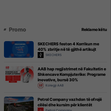
Promo
Reklamo këtu
SKECHERS feston 4 Korrikun me
40% zbritje në të gjithë artikujt
SKECHERS
AAB hap regjistrimet në Fakultetin e
Shkencave Kompjuterike: Programe
inovative, bursë 30%
Kolegji AAB
Petrol Company vazhdon të ofrojë
cilësi dhe kursim për klientët
Petrol Company