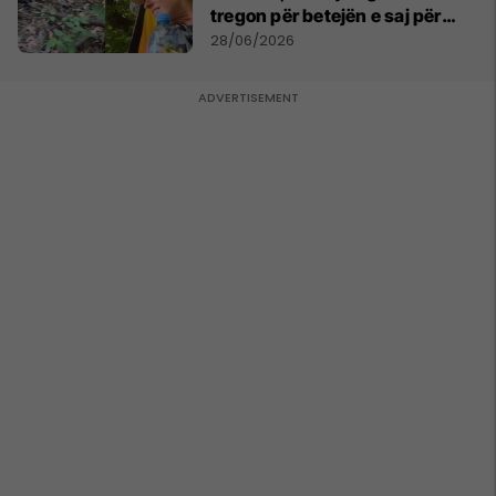
tregon për betejën e saj për
mbijetesë
28/06/2026