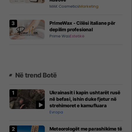
MAK Cosmetics
Marketing
PrimeWax - Cilësi italiane për
depilim profesional
Prime Wax
Estetikë
Në trend Botë
Ukrainasit i kapin ushtarët rusë
në befasi, ishin duke fjetur në
strehimoret e kamufluara
Evropa
Meteorologët me parashikime të