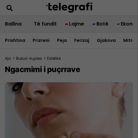
Ballina
Të fundit
Lajme
Botë
Ekono
Prishtina
Prizreni
Peja
Ferizaj
Gjakova
Mitrov
Ajo
>
Bukuri-kujdes
>
Estetikë
Ngacmimi i puçrrave