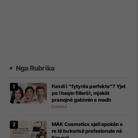
Nga Rubrika
Fundi i “fytyrës perfekte”? Yjet
po i heqin fillerët, mjekët
pranojnë gabimin e madh
Estetikë
MAK Cosmetics sjell epokën e
re të bukurisë profesionale në
Kosovë