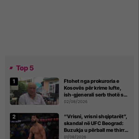
Top 5
Ftohet nga prokuroria e
Kosovës për krime lufte,
ish-gjenerali serb thotë se
dikush e tradhtoi në
02/08/2026
Beograd
“Vrisni, vrisni shqiptarët”,
skandal në UFC Beograd:
Buzukja u përball me thirrje
anti-shqiptare nga
01/08/2026