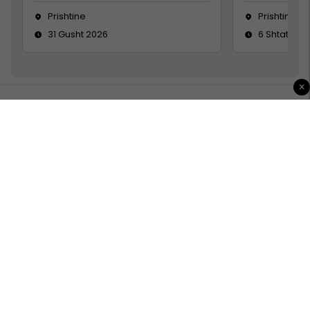
Prishtine
Prishtinë
31 Gusht 2026
6 Shtator 2
×