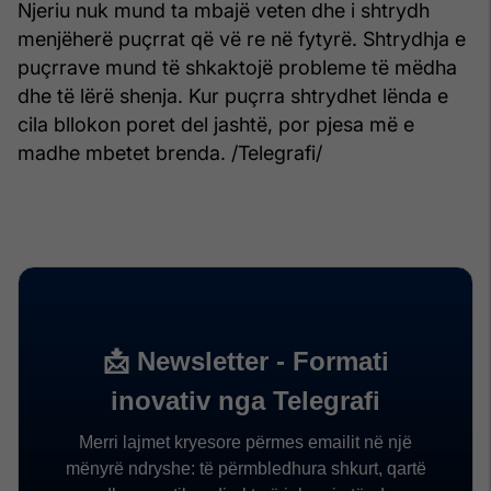
Njeriu nuk mund ta mbajë veten dhe i shtrydh
menjëherë puçrrat që vë re në fytyrë. Shtrydhja e
puçrrave mund të shkaktojë probleme të mëdha
dhe të lërë shenja. Kur puçrra shtrydhet lënda e
cila bllokon poret del jashtë, por pjesa më e
madhe mbetet brenda. /Telegrafi/