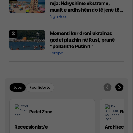
reja: Ndryshime ekstreme,
muajt e ardhshëm do të jenë të
pazakontë
Nga Bota
Momenti kur droni ukrainas
godet plazhin në Rusi, pranë
"pallatit të Putinit"
Evropa
Jobs
Real Estate
Padel Zone
Flex B
Recepsionist/e
Architect