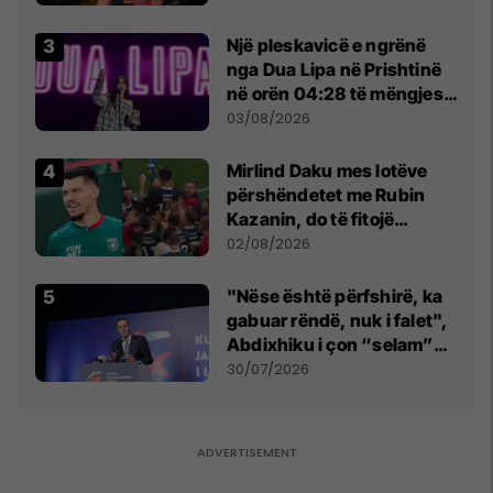
tribunat
Një pleskavicë e ngrënë
nga Dua Lipa në Prishtinë
në orën 04:28 të mëngjesit
- dhe bota digjitale serbe
03/08/2026
shpall gjendjen e luftës
Mirlind Daku mes lotëve
përshëndetet me Rubin
Kazanin, do të fitojë
miliona te Spartak Moska
02/08/2026
"Nëse është përfshirë, ka
gabuar rëndë, nuk i falet",
Abdixhiku i çon “selam”
Përparim Ramës
30/07/2026