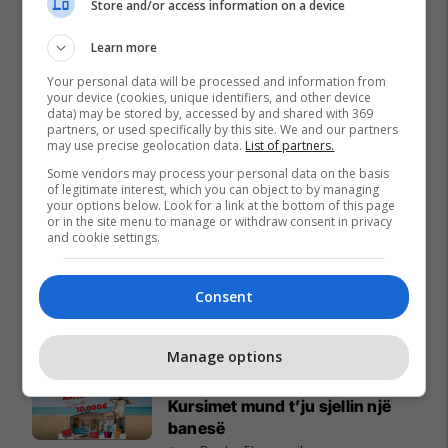
Store and/or access information on a device
Learn more
Your personal data will be processed and information from
your device (cookies, unique identifiers, and other device
data) may be stored by, accessed by and shared with 369
partners, or used specifically by this site. We and our partners
may use precise geolocation data.
List of partners.
Some vendors may process your personal data on the basis
of legitimate interest, which you can object to by managing
your options below. Look for a link at the bottom of this page
or in the site menu to manage or withdraw consent in privacy
and cookie settings.
Consent
Promo
Reklamo këtu
Manage options
A po don me rrnu n’deti?
Kursimet mund t’ju sjellin një
banesë