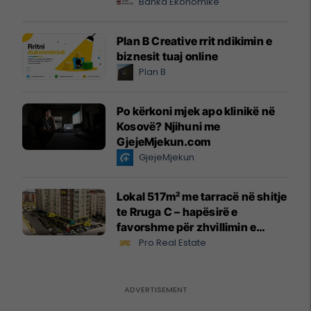
Banka Ekonomike
Plan B Creative rrit ndikimin e
biznesit tuaj online
Plan B
Po kërkoni mjek apo klinikë në
Kosovë? Njihuni me
GjejeMjekun.com
GjejeMjekun
Lokal 517m² me tarracë në shitje
te Rruga C – hapësirë e
favorshme për zhvillimin e
biznesit #15796
Pro Real Estate