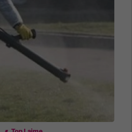
Top Lajme