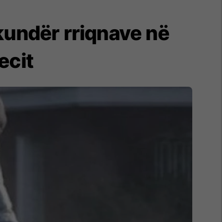
kundër rriqnave në
ecit