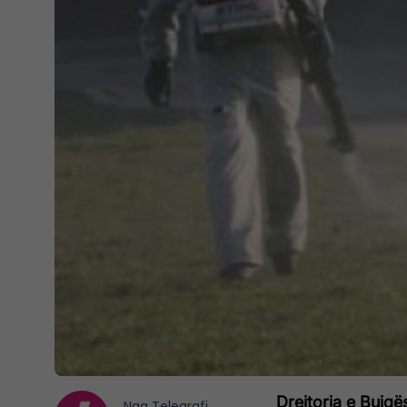
Drejtoria e Bujq
Nga
Telegrafi