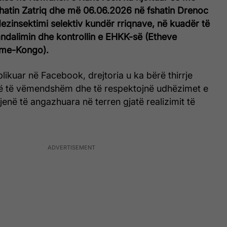
hatin Zatriq dhe më 06.06.2026 në fshatin Drenoc
dezinsektimi selektiv kundër rriqnave, në kuadër të
andalimin dhe kontrollin e EHKK-së (Etheve
ime-Kongo).
blikuar në Facebook, drejtoria u ka bërë thirrje
në të vëmendshëm dhe të respektojnë udhëzimet e
jenë të angazhuara në terren gjatë realizimit të