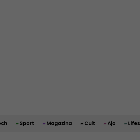
ech
Sport
Magazina
Cult
Ajo
Life