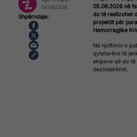
05.06.2026 në fs
04/06/2026
do të realizohet 
projektit për par
Hemorragjike Kr
Në njoftimin e pu
qytetarëve të je
ekipeve që do të 
dezinsektimit.