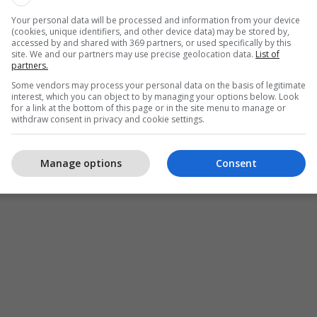
Your personal data will be processed and information from your device
(cookies, unique identifiers, and other device data) may be stored by,
accessed by and shared with 369 partners, or used specifically by this
site. We and our partners may use precise geolocation data.
List of
partners.
Some vendors may process your personal data on the basis of legitimate
interest, which you can object to by managing your options below. Look
for a link at the bottom of this page or in the site menu to manage or
withdraw consent in privacy and cookie settings.
Manage options
Consent