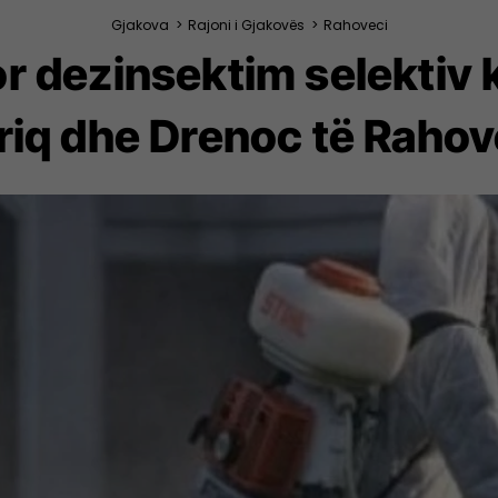
Gjakova
>
Rajoni i Gjakovës
>
Rahoveci
r dezinsektim selektiv 
riq dhe Drenoc të Rahov