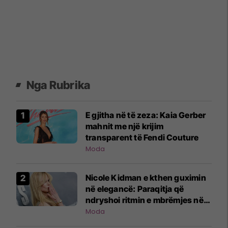
Nga Rubrika
E gjitha në të zeza: Kaia Gerber
mahnit me një krijim
transparent të Fendi Couture
Moda
Nicole Kidman e kthen guximin
në elegancë: Paraqitja që
ndryshoi ritmin e mbrëmjes në
Nju-Jork
Moda