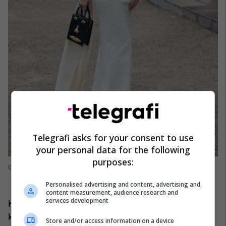
Telegrafi asks for your consent to use
your personal data for the following
purposes:
Getty Images
Personalised advertising and content, advertising and
content measurement, audience research and
services development
Kelly Rutherford, zonja dhe zotërinj! Sapo pamë
këtë foto të saj duke marrë pjesë në shfaqjen e
Store and/or access information on a device