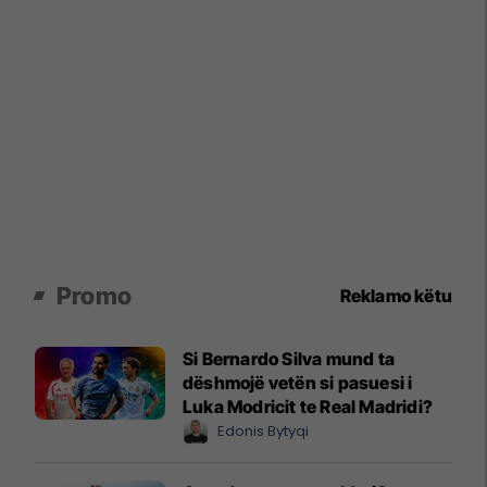
Promo
Reklamo këtu
Si Bernardo Silva mund ta
dëshmojë vetën si pasuesi i
Luka Modricit te Real Madridi?
Edonis Bytyqi