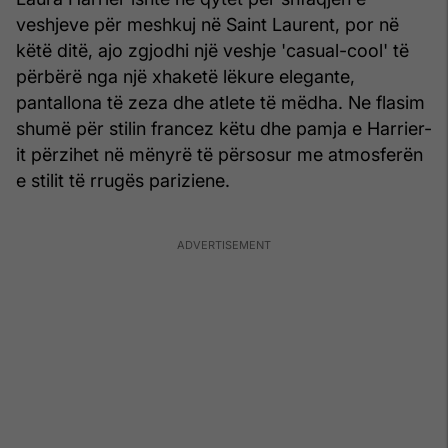
veshjeve për meshkuj në Saint Laurent, por në
këtë ditë, ajo zgjodhi një veshje 'casual-cool' të
përbërë nga një xhaketë lëkure elegante,
pantallona të zeza dhe atlete të mëdha. Ne flasim
shumë për stilin francez këtu dhe pamja e Harrier-
it përzihet në mënyrë të përsosur me atmosferën
e stilit të rrugës pariziene.