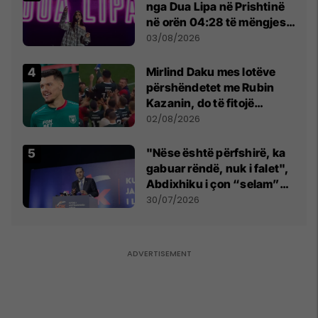
nga Dua Lipa në Prishtinë
në orën 04:28 të mëngjesit
- dhe bota digjitale serbe
03/08/2026
shpall gjendjen e luftës
Mirlind Daku mes lotëve
përshëndetet me Rubin
Kazanin, do të fitojë
miliona te Spartak Moska
02/08/2026
"Nëse është përfshirë, ka
gabuar rëndë, nuk i falet",
Abdixhiku i çon “selam”
Përparim Ramës
30/07/2026