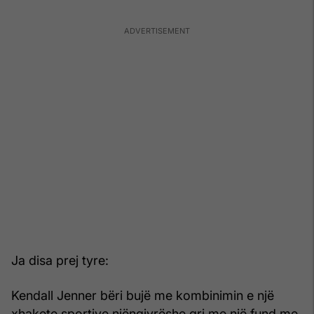
Ja disa prej tyre:
Kendall Jenner bëri bujë me kombinimin e një
xhakete sportive njëngjyrëshe gri me një fund me