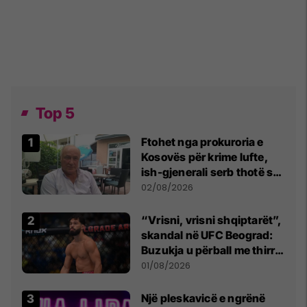
Top 5
Ftohet nga prokuroria e
Kosovës për krime lufte,
ish-gjenerali serb thotë se
dikush e tradhtoi në
02/08/2026
Beograd
“Vrisni, vrisni shqiptarët”,
skandal në UFC Beograd:
Buzukja u përball me thirrje
anti-shqiptare nga
01/08/2026
tribunat
Një pleskavicë e ngrënë