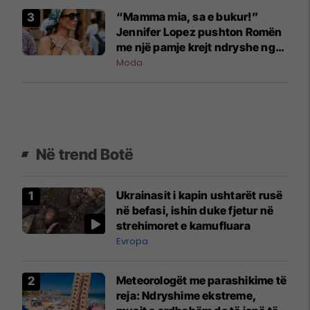
“Mamma mia, sa e bukur!”
Jennifer Lopez pushton Romën
me një pamje krejt ndryshe nga
ajo që jemi mësuar
Moda
Në trend Botë
Ukrainasit i kapin ushtarët rusë
në befasi, ishin duke fjetur në
strehimoret e kamufluara
Evropa
Meteorologët me parashikime të
reja: Ndryshime ekstreme,