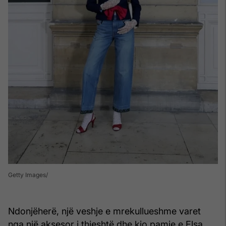
Getty Images
Ndonjëherë, një veshje e mrekullueshme varet
nga një aksesor i thjeshtë dhe kjo pamje e Elsa