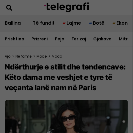
Ballina
Të fundit
Lajme
Botë
Ekono
Prishtina
Prizreni
Peja
Ferizaj
Gjakova
Mitrov
Ajo
>
Në formë
>
Modë
>
Moda
Ndërthurje e stilit dhe tendencave:
Këto dama me veshjet e tyre të
veçanta lanë nam në Paris