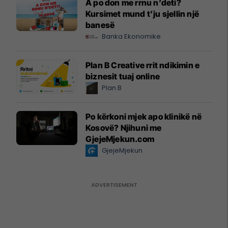
A po don me rrnu n’deti?
Kursimet mund t’ju sjellin një
banesë
Banka Ekonomike
Plan B Creative rrit ndikimin e
biznesit tuaj online
Plan B
Po kërkoni mjek apo klinikë në
Kosovë? Njihuni me
GjejeMjekun.com
GjejeMjekun