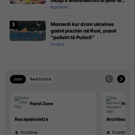
muajt e ardhshëm do të jenë të
pazakontë
Nga Bota
Momenti kur droni ukrainas
godet plazhin në Rusi, pranë
"pallatit të Putinit"
Evropa
Jobs
Real Estate
Padel Zone
Flex B
Recepsionist/e
Architect
Prishtine
Prishtinë