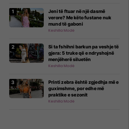
Jeni të ftuar në një dasmë
verore? Me këto fustane nuk
mund të gaboni
Keshilla Modë
Si ta fshihni barkun pa veshje të
gjera: 5 truke që e ndryshojnë
menjëherë siluetën
Keshilla Modë
Printi zebra është zgjedhja më e
guximshme, por edhe më
praktike e sezonit
Keshilla Modë