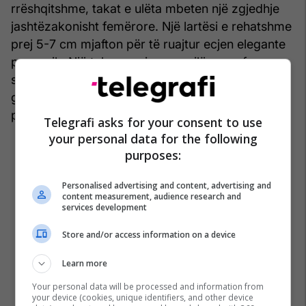
rrëshqitshme, takat e ulëta mbeten një zgjedhje
jashtëzakonisht femërore. Një lartësi e rehatshme
prej 5-7 cm mjafton për të ruajtur ecjen elegante
pa rrezik. Një taban prej gome cilësore ofron
stabilitet, ndërsa këpucët me takë të hollë ose të
gjerë shtojnë finesën në çdo kombinim dimëror,
pa sakrifikuar komoditetin.
Telegrafi asks for your consent to use
your personal data for the following
purposes:
Personalised advertising and content, advertising and
content measurement, audience research and
services development
Store and/or access information on a device
Learn more
Your personal data will be processed and information from
your device (cookies, unique identifiers, and other device