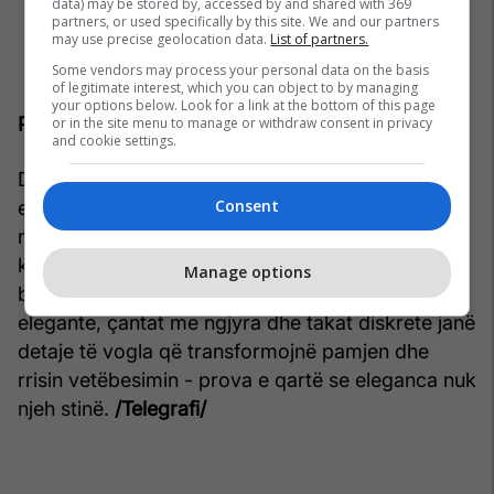
data) may be stored by, accessed by and shared with 369
partners, or used specifically by this site. We and our partners
may use precise geolocation data.
List of partners.
Some vendors may process your personal data on the basis
of legitimate interest, which you can object to by managing
your options below. Look for a link at the bottom of this page
Përfundim
or in the site menu to manage or withdraw consent in privacy
and cookie settings.
Dimri nuk është stinë për të hequr dorë nga
Consent
eleganca. Me zgjedhjen e duhur të prerjeve,
materialeve dhe aksesorëve, çdo ditë e ftohtë
kthehet në mundësi për të shkëlqyer. Theksimi i
Manage options
belit, fustanet e thurura, fundet e gjata, palltot
elegante, çantat me ngjyra dhe takat diskrete janë
detaje të vogla që transformojnë pamjen dhe
rrisin vetëbesimin - prova e qartë se eleganca nuk
njeh stinë.
/Telegrafi/