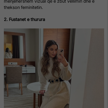
menjëhershëm vizual që e zbut vëllimin dhe e
thekson feminitetin.
2. Fustanet e thurura