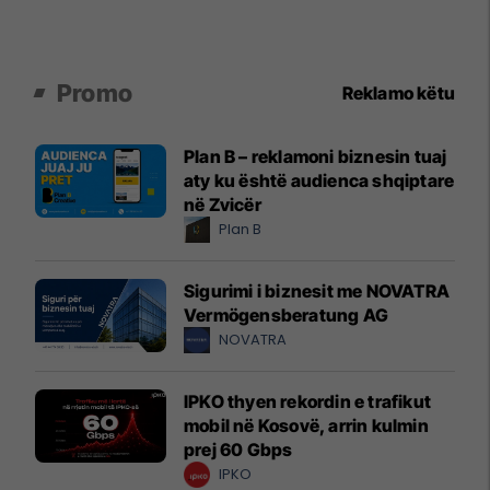
Promo
Reklamo këtu
Plan B – reklamoni biznesin tuaj
aty ku është audienca shqiptare
në Zvicër
Plan B
Sigurimi i biznesit me NOVATRA
Vermögensberatung AG
NOVATRA
IPKO thyen rekordin e trafikut
mobil në Kosovë, arrin kulmin
prej 60 Gbps
IPKO