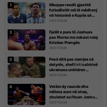
Mbappe rendit gjashtë
futbollistët më të mëdhenj
në historinë e Kupës së
Botës, Messi mbetet i dyti
23/07/2026
Fjalët e para të Joshuas
pas fitores me nokaut ndaj
Kristian Prengës
26/07/2026
Pesë ditë pas marrjes së
detyrës, shefi i ri i ushtrisë
ukrainase urdhëron
kontroll të madh
26/07/2026
Vetëm dy raunde dhe
miliona euro në xhep,
zbulohet sa fituan Joshua
e Prenga
26/07/2026