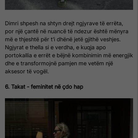
Dimri shpesh na shtyn drejt ngjyrave të errëta,
por një çantë në nuancë të ndezur është mënyra
më e thjeshtë për t’i dhënë jetë gjithë veshjes.
Ngjyrat e thella si e verdha, e kuqja apo
portokallia e errët e bëjnë kombinimin më energjik
dhe e transformojnë pamjen me vetëm një
aksesor të vogël.
6. Takat - feminitet në çdo hap