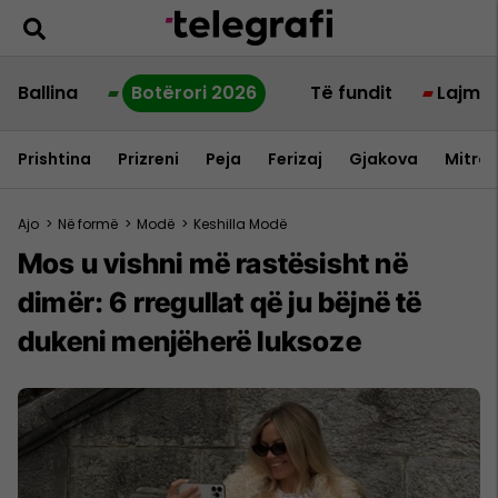
Ballina
Botërori 2026
Të fundit
Lajme
Prishtina
Prizreni
Peja
Ferizaj
Gjakova
Mitrov
Ajo
>
Në formë
>
Modë
>
Keshilla Modë
Mos u vishni më rastësisht në
dimër: 6 rregullat që ju bëjnë të
dukeni menjëherë luksoze