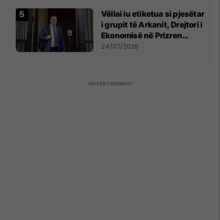
Vëllai iu etiketua si pjesëtar
i grupit të Arkanit, Drejtori i
Ekonomisë në Prizren
mohon pretendimet
24/07/2026