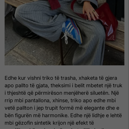
Edhe kur vishni triko të trasha, xhaketa të gjera
apo pallto të gjata, theksimi i belit mbetet një truk
i thjeshtë që përmirëson menjëherë siluetën. Një
rrip mbi pantallona, xhinse, triko apo edhe mbi
vetë pallton i jep trupit formë më elegante dhe e
bën figurën më harmonike. Edhe një lidhje e lehtë
mbi gëzofin sintetik krijon një efekt të