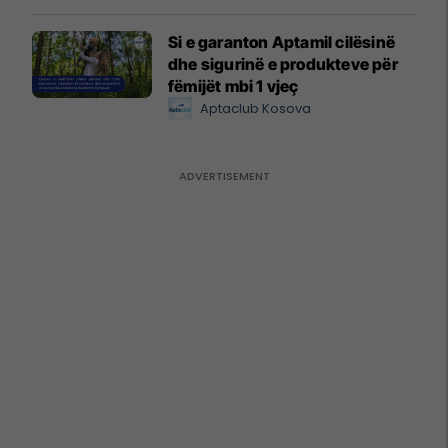
Si e garanton Aptamil cilësinë
dhe sigurinë e produkteve për
fëmijët mbi 1 vjeç
Aptaclub Kosova