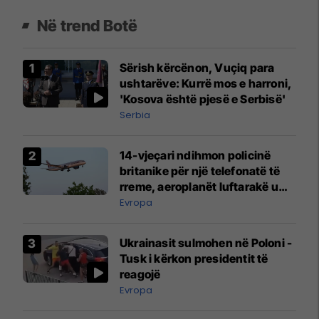
Në trend Botë
Sërish kërcënon, Vuçiq para
ushtarëve: Kurrë mos e harroni,
'Kosova është pjesë e Serbisë'
Serbia
14-vjeçari ndihmon policinë
britanike për një telefonatë të
rreme, aeroplanët luftarakë u
ngritën në ajër për të
Evropa
interceptuar fluturaken e Qatar
Airways që po shkonte drejt
Ukrainasit sulmohen në Poloni -
Mançesterit
Tusk i kërkon presidentit të
reagojë
Evropa