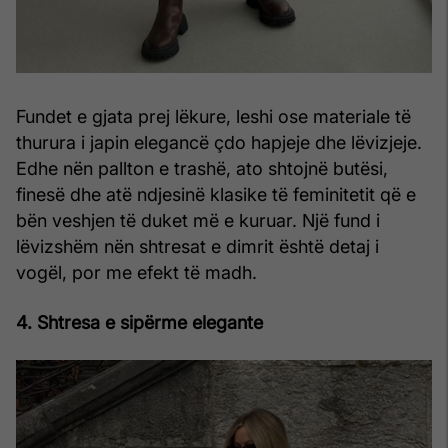
Fundet e gjata prej lëkure, leshi ose materiale të
thurura i japin elegancë çdo hapjeje dhe lëvizjeje.
Edhe nën pallton e trashë, ato shtojnë butësi,
finesë dhe atë ndjesinë klasike të feminitetit që e
bën veshjen të duket më e kuruar. Një fund i
lëvizshëm nën shtresat e dimrit është detaj i
vogël, por me efekt të madh.
4. Shtresa e sipërme elegante