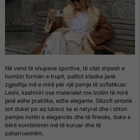
Në vend të xhupeve sportive, të cilat shpesh e
humbin formën e trupit, palltot klasike janë
zgjedhja më e mirë për një pamje të sofistikuar.
Leshi, kashmiri ose materialet me izolim të mirë
janë edhe praktike, edhe elegante. Gëzofi sintetik
sot duket po aq luksoz sa ai natyral dhe i shton
pamjes notën e elegancës dhe të finesës, duke e
bërë kombinimin më të kuruar dhe të
paharrueshëm.