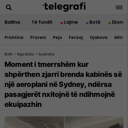
Ballina
Të fundit
Lajme
Botë
Ekono
Prishtina
Prizreni
Peja
Ferizaj
Gjakova
Mitrov
Botë
>
Nga Bota
>
Australia
Moment i tmerrshëm kur
shpërthen zjarri brenda kabinës së
një aeroplani në Sydney, ndërsa
pasagjerët nxitojnë të ndihmojnë
ekuipazhin