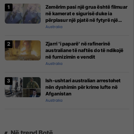
Zemërim pasi një grua është filmuar
në kamerat e sigurisë duke ia
përplasur një pjatë në fytyrë një
kamariereje jashtë një kafeneje në
Australia
Melbourne
Zjarri 'i paparë' në rafinerinë
australiane të naftës do të ndikojë
në furnizimin e vendit
Australia
Ish-ushtari australian arrestohet
nën dyshimin për krime lufte në
Afganistan
Australia
Në trend Botë