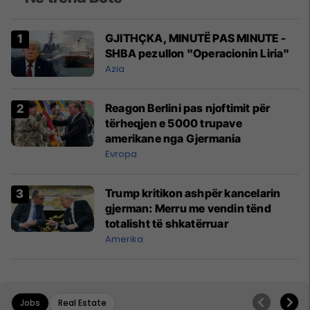
GJITHÇKA, MINUTË PAS MINUTE -
SHBA pezullon "Operacionin Liria"
Azia
Reagon Berlini pas njoftimit për
tërheqjen e 5000 trupave
amerikane nga Gjermania
Evropa
Trump kritikon ashpër kancelarin
gjerman: Merru me vendin tënd
totalisht të shkatërruar
Amerika
Jobs
Real Estate