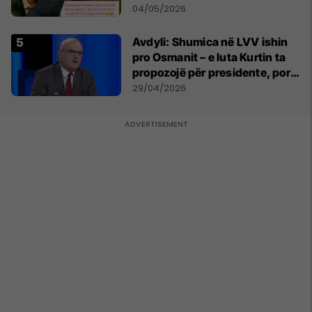
Ahmeti akuzon Adionin për
04/05/2026
keqtrajtim
Avdyli: Shumica në LVV ishin
pro Osmanit – e luta Kurtin ta
propozojë për presidente, por
s’më dëgjoi
29/04/2026