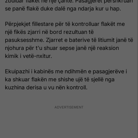
zbuluar flakët në një çantë. Pasagjerët përshkruan
se panë flakë duke dalë nga ndarja kur u hap.
Përpjekjet fillestare për të kontrolluar flakët me
një fikës zjarri në bord rezultuan të
pasuksesshme. Zjarret e baterive të litiumit janë të
njohura për t'u shuar sepse janë një reaksion
kimik i vetë-nxitur.
Ekuipazhi i kabinës me ndihmën e pasagjerëve i
ka shkuar flakën me shishe ujë të sjellë nga
kuzhina derisa u vu nën kontroll.