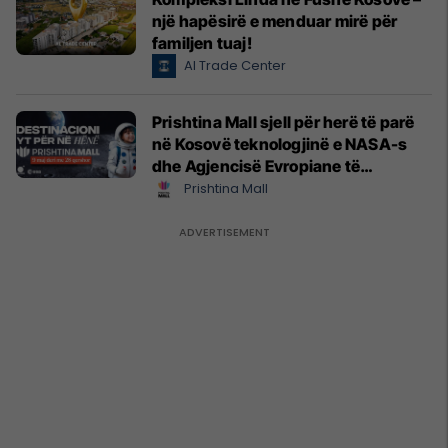
një hapësirë e menduar mirë për
familjen tuaj!
Al Trade Center
Prishtina Mall sjell për herë të parë
në Kosovë teknologjinë e NASA-s
dhe Agjencisë Evropiane të
Hapësirës (ESA)
Prishtina Mall