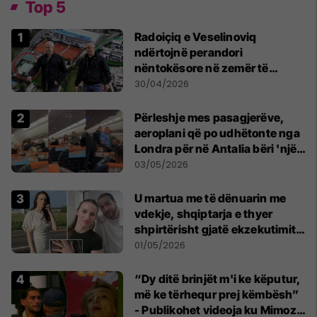
Top 5
Radoiçiq e Veselinoviq
ndërtojnë perandori
nëntokësore në zemër të
Beogradit, nën vilat e tyre
30/04/2026
dyshohet se po bëjnë bunkerë
Përleshje mes pasagjerëve,
aeroplani që po udhëtonte nga
Londra për në Antalia bëri 'një
ulje emergjente' në Prishtinë
03/05/2026
U martua me të dënuarin me
vdekje, shqiptarja e thyer
shpirtërisht gjatë ekzekutimit
të Broadnax
01/05/2026
“Dy ditë brinjët m'i ke këputur,
më ke tërhequr prej këmbësh”
- Publikohet videoja ku Mimoza