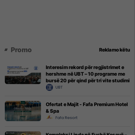
Promo
Reklamo këtu
Interesim rekord për regjistrimet e
hershme në UBT – 10 programe me
bursë 20 për qind për tri vite studimi
UBT
Ofertat e Majit - Fafa Premium Hotel
& Spa
Fafa Resort
Kompleksi Linda në Fushë Kosovë –