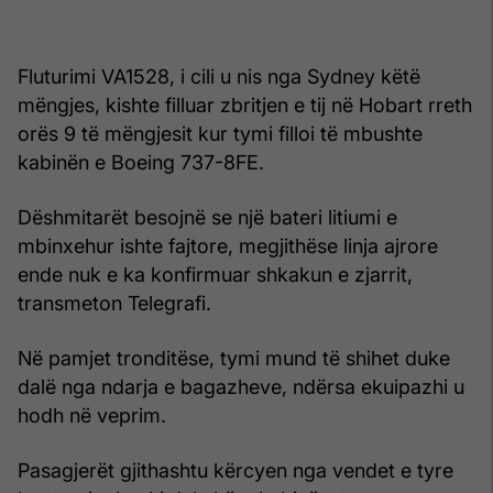
Fluturimi VA1528, i cili u nis nga Sydney këtë
mëngjes, kishte filluar zbritjen e tij në Hobart rreth
orës 9 të mëngjesit kur tymi filloi të mbushte
kabinën e Boeing 737-8FE.
Dëshmitarët besojnë se një bateri litiumi e
mbinxehur ishte fajtore, megjithëse linja ajrore
ende nuk e ka konfirmuar shkakun e zjarrit,
transmeton Telegrafi.
Në pamjet tronditëse, tymi mund të shihet duke
dalë nga ndarja e bagazheve, ndërsa ekuipazhi u
hodh në veprim.
Pasagjerët gjithashtu kërcyen nga vendet e tyre