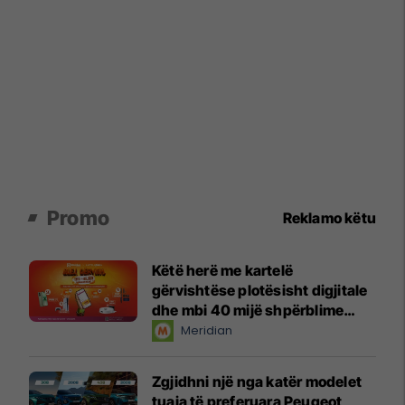
Promo
Reklamo këtu
Këtë herë me kartelë
gërvishtëse plotësisht digjitale
dhe mbi 40 mijë shpërblime
instant!
Meridian
Zgjidhni një nga katër modelet
tuaja të preferuara Peugeot