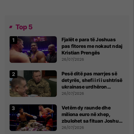
Top 5
Fjalët e para të Joshuas
pas fitores me nokaut ndaj
Kristian Prengës
26/07/2026
Pesë ditë pas marrjes së
detyrës, shefi i ri i ushtrisë
ukrainase urdhëron
kontroll të madh
26/07/2026
Vetëm dy raunde dhe
miliona euro në xhep,
zbulohet sa fituan Joshua
e Prenga
26/07/2026