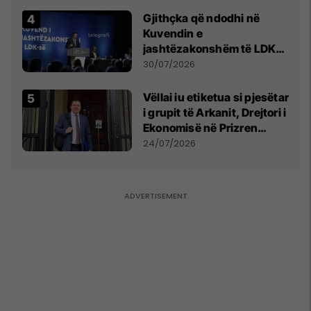
Gjithçka që ndodhi në
Kuvendin e
jashtëzakonshëm të LDK-
së
30/07/2026
Vëllai iu etiketua si pjesëtar
i grupit të Arkanit, Drejtori i
Ekonomisë në Prizren
mohon pretendimet
24/07/2026