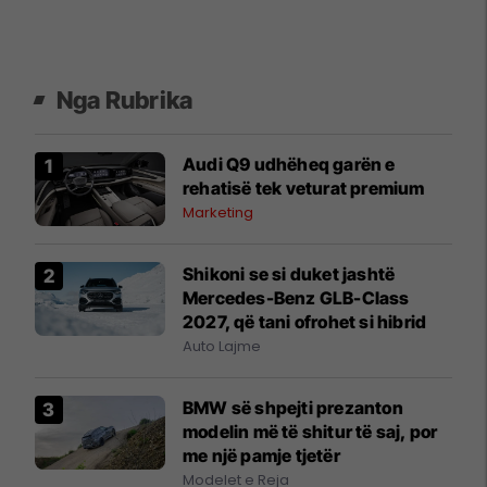
Nga Rubrika
Audi Q9 udhëheq garën e
rehatisë tek veturat premium
Marketing
Shikoni se si duket jashtë
Mercedes-Benz GLB-Class
2027, që tani ofrohet si hibrid
Auto Lajme
BMW së shpejti prezanton
modelin më të shitur të saj, por
me një pamje tjetër
Modelet e Reja