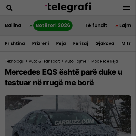
Ballina
Botërori 2026
Të fundit
Lajme
Prishtina
Prizreni
Peja
Ferizaj
Gjakova
Mitrov
Teknologji
>
Auto & Transport
>
Auto-lajme
>
Modelet e Reja
Mercedes EQS është parë duke u
testuar në rrugë me borë