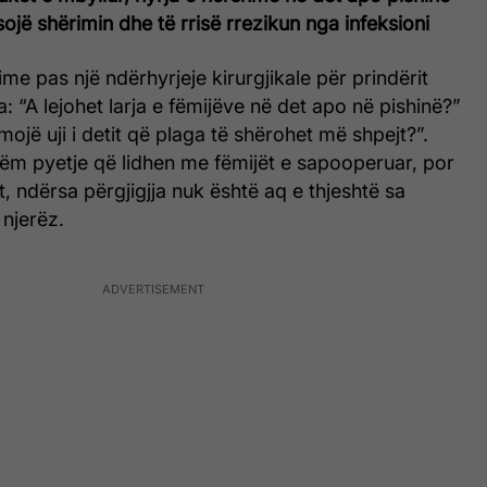
jë shërimin dhe të rrisë rrezikun nga infeksioni
me pas një ndërhyrjeje kirurgjikale për prindërit
 “A lejohet larja e fëmijëve në det apo në pishinë?”
mojë uji i detit që plaga të shërohet më shpejt?”.
tëm pyetje që lidhen me fëmijët e sapooperuar, por
t, ndërsa përgjigjja nuk është aq e thjeshtë sa
njerëz.