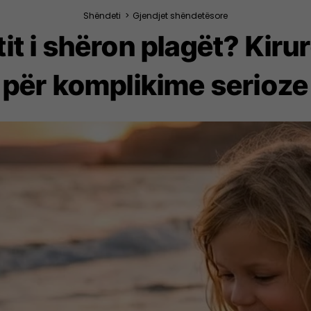
Shëndeti
>
Gjendjet shëndetësore
tit i shëron plagët? Kir
për komplikime serioze