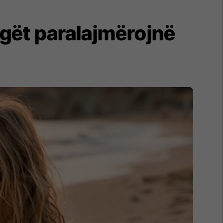
urgët paralajmërojnë