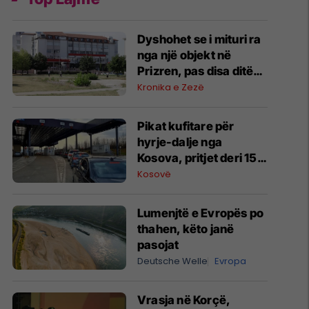
Dyshohet se i mituri ra
nga një objekt në
Prizren, pas disa ditësh
ndërroi jetë në QKUK
Kronika e Zezë
​Pikat kufitare për
hyrje-dalje nga
Kosova, pritjet deri 15
minuta
Kosovë
Lumenjtë e Evropës po
thahen, këto janë
pasojat
Deutsche Welle
Evropa
Vrasja në Korçë,