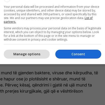
Your personal data will be processed and information from your device
ë arsye, mjekët theksojnë se nuk mjafton që gjendja
(cookies, unique identifiers, and other device data) may be stored by,
ësohet vetëm “me sy”. Zhytja e parakohshme e
accessed by and shared with 369 partners, or used specifically by this
site. We and our partners may use precise geolocation data.
List of
d ta zbusë indin, ta ngadalësojë shërimin dhe ta
partners.
 infeksioni.
Some vendors may process your personal data on the basis of legitimate
interest, which you can object to by managing your options below. Look
for a link at the bottom of this page or in the site menu to manage or
në pishinë – freskim apo rrezik i fshehur?
withdraw consent in privacy and cookie settings.
jnë se uji me klor është plotësisht i sigurt. Mirëpo,
Manage options
Consent
ul numrin e mikroorganizmave, asnjë pishinë nuk
s mund të gjenden baktere, viruse dhe kërpudha, të
ë e hapur ose jo plotësisht e shëruar, mund të
e. Përveç kësaj, qëndrimi i gjatë në ujë mund ta
th prerjes kirurgjikale, gjë që e vështirëson