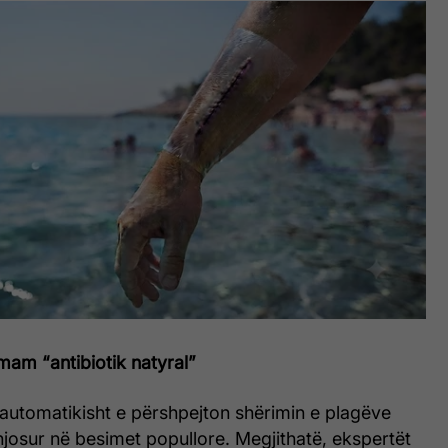
mam “antibiotik natyral”
it automatikisht e përshpejton shërimin e plagëve
ënjosur në besimet popullore. Megjithatë, ekspertët