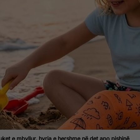
ket e mbyllur, hyrja e hershme në det apo pishinë