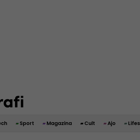
ech
Sport
Magazina
Cult
Ajo
Life