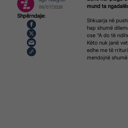
Nga
Telegrafi
mund ta ngadalëso
06/07/2026
Shkuarja në pushi
hap shumë dilema:
ose “A do të ndih
Këto nuk janë ve
edhe me të rrituri
mendojnë shumë 