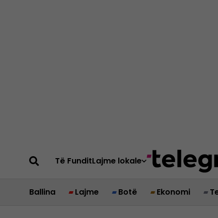
Të Fundit
Lajme lokale
Ballina
Lajme
Botë
Ekonomi
T