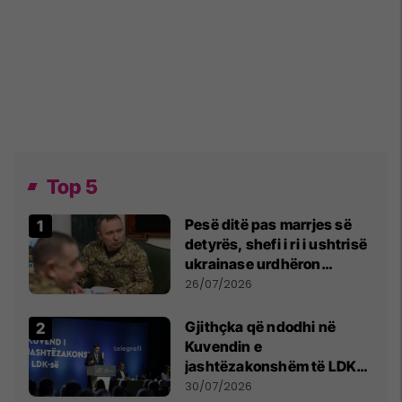
Top 5
Pesë ditë pas marrjes së
detyrës, shefi i ri i ushtrisë
ukrainase urdhëron
kontroll të madh
26/07/2026
Gjithçka që ndodhi në
Kuvendin e
jashtëzakonshëm të LDK-
së
30/07/2026