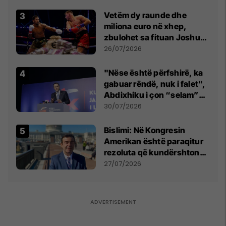
Vetëm dy raunde dhe
miliona euro në xhep,
zbulohet sa fituan Joshua
e Prenga
26/07/2026
"Nëse është përfshirë, ka
gabuar rëndë, nuk i falet",
Abdixhiku i çon “selam”
Përparim Ramës
30/07/2026
Bislimi: Në Kongresin
Amerikan është paraqitur
rezoluta që kundërshton
mbajtjen e Asamblesë
27/07/2026
Parlamentare të OSBE-së
në Beograd