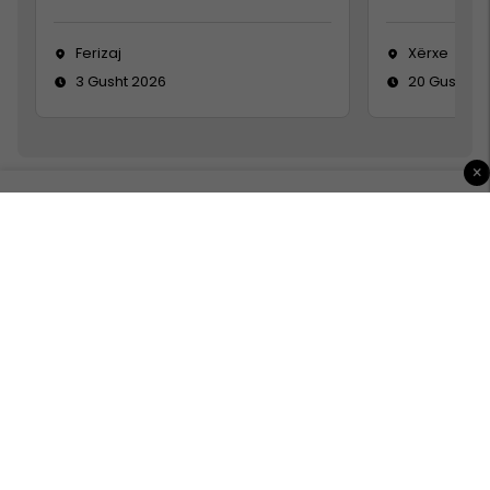
Ferizaj
Xërxe
3 Gusht 2026
20 Gusht 2
×