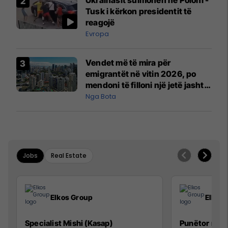
Ukrainasit sulmohen në Poloni -
Mançesterit
Tusk i kërkon presidentit të
reagojë
Evropa
Vendet më të mira për
emigrantët në vitin 2026, po
mendoni të filloni një jetë jashtë
vendit?
Nga Bota
Jobs
Real Estate
Elkos Group
Elkos
Specialist Mishi (Kasap)
Punëtor në 