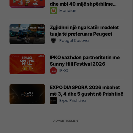
dhe mbi 40 mijë shpërblime
instant!
Meridian
Zgjidhni një nga katër modelet
tuaja të preferuara Peugeot
Peugot Kosova
IPKO vazhdon partneritetin me
Sunny Hill Festival 2026
IPKO
EXPO DIASPORA 2026 mbahet
më 3, 4 dhe 5 gusht në Prishtinë
Expo Prishtina