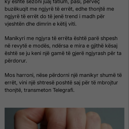
ky është sezoni juaj fatlum, pasi, përveç
buzëkuqit me ngjyrë të errët, edhe thonjtë me
ngjyrë të errët do të jenë trend i madh për
vjeshtën dhe dimrin e këtij viti.
Manikyri me ngjyra të errëta është parë shpesh
në revytë e modës, ndërsa e mira e gjithë kësaj
është se ju keni një gamë të gjerë ngjyrash për ta
përdorur.
Mos harroni, nëse përdorni një manikyr shumë të
errët, vini një shtresë poshtë saj për të mbrojtur
thonjtë, transmeton Telegrafi.