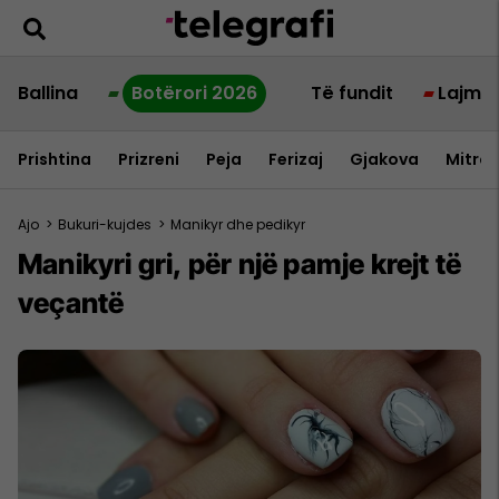
Ballina
Botërori 2026
Të fundit
Lajme
Prishtina
Prizreni
Peja
Ferizaj
Gjakova
Mitrov
Ajo
>
Bukuri-kujdes
>
Manikyr dhe pedikyr
Manikyri gri, për një pamje krejt të
veçantë