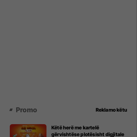
Promo
Reklamo këtu
Këtë herë me kartelë
gërvishtëse plotësisht digjitale