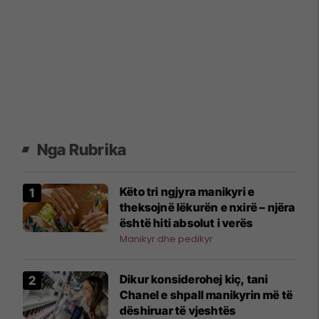
Nga Rubrika
Këto tri ngjyra manikyri e
theksojnë lëkurën e nxirë – njëra
është hiti absolut i verës
Manikyr dhe pedikyr
Dikur konsiderohej kiç, tani
Chanel e shpall manikyrin më të
dëshiruar të vjeshtës