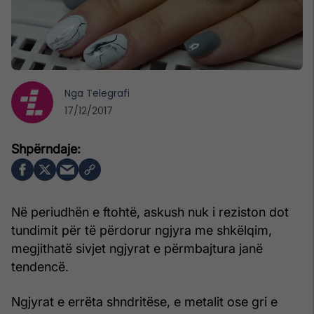
Nga
Telegrafi
17/12/2017
Në periudhën e ftohtë, askush nuk i reziston dot
tundimit për të përdorur ngjyra me shkëlqim,
megjithatë sivjet ngjyrat e përmbajtura janë
tendencë.
Ngjyrat e errëta shndritëse, e metalit ose gri e