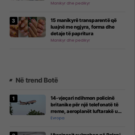
Manikyr dhe pedikyr
15 manikyrë transparentë që
luajnë me ngjyra, forma dhe
detaje të papritura
Manikyr dhe pedikyr
Në trend Botë
14-vjeçari ndihmon policinë
britanike për një telefonatë të
rreme, aeroplanët luftarakë u
ngritën në ajër për të
Evropa
interceptuar fluturaken e Qatar
Airways që po shkonte drejt