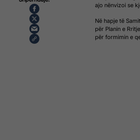
ajo nënvizoi se k
Në hapje të Sami
për Planin e Rrit
për formimin e qe