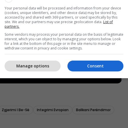
Your personal data will be processed and information from your device
(cookies, unique identifiers, and other device data) may be stored by,
accessed by and shared with 369 partners, or used specifically by this
site. We and our partners may use precise geolocation data.
List of
partners.
Some vendors may process your personal data on the basis of legitimate
interest, which you can object to by managing your options below. Look
for a link at the bottom of this page or in the site menu to manage or
withdraw consent in privacy and cookie settings.
Manage options
Consent