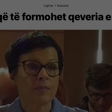
Lajme
>
Kosovë
që të formohet qeveria e