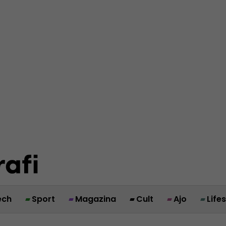
ech
Sport
Magazina
Cult
Ajo
Life