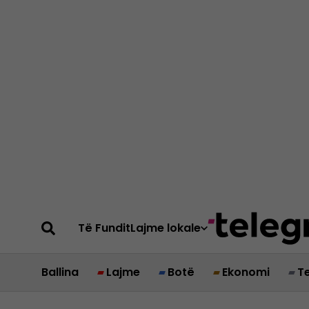
Të Fundit
Lajme lokale
Ballina
Lajme
Botë
Ekonomi
T