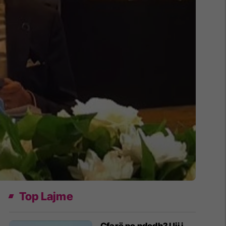
Top Lajme