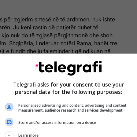
s për zgjerim shtesë në të ardhmen, nuk ishte
arën. Ju keni rastin që patjetër duhet të
i kjo nuk do të zgjasë përgjithmonë dhe shoh
ëm. Shqipëria, i nderuar zotëri Rama, hapët tre
ajt e fundit dhe ju faleminderit që ndikuan në
mit dhe nëse vazhdojmë kështu do t’i hapim të
ë vit. Mali i Zi mbylli të premten një kapitull. Bosnjë
miratoi agjendën e reformave, ndërkaq presim që
eria e re në Kosovë. Zotëri Kurti ju keni shpenzuar
Telegrafi asks for your consent to use your
procesin e aderimit. Në Serbi shpresoj që do të
personal data for the following purposes:
ë tej, por ky është proces zgjerimi”, tha ajo,
Personalised advertising and content, advertising and content
measurement, audience research and services development
Store and/or access information on a device
Learn more