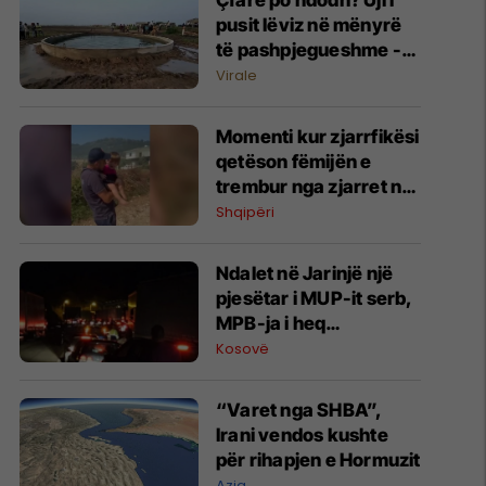
Çfarë po ndodh? Uji i
pusit lëviz në mënyrë
të pashpjegueshme -
banorët në Indi të
Virale
habitur
Momenti kur zjarrfikësi
qetëson fëmijën e
trembur nga zjarret në
Mallakastër,
Shqipëri
evakuohen banorët
Ndalet në Jarinjë një
pjesëtar i MUP-it serb,
MPB-ja i heq
shtetësinë e Kosovës
Kosovë
“Varet nga SHBA”,
Irani vendos kushte
për rihapjen e Hormuzit
Azia