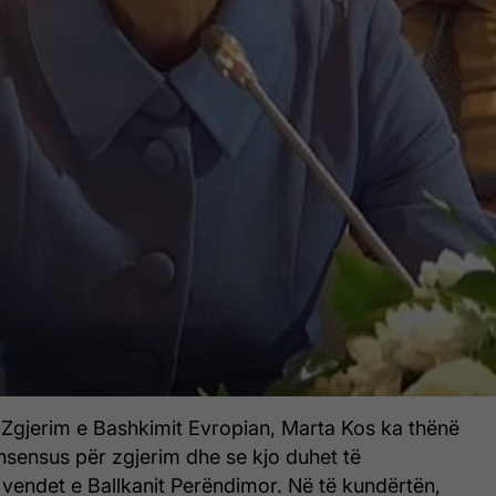
 Zgjerim e Bashkimit Evropian, Marta Kos ka thënë
nsensus për zgjerim dhe se kjo duhet të
vendet e Ballkanit Perëndimor. Në të kundërtën,