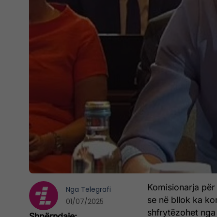
Komisionarja për
Nga
Telegrafi
se në bllok ka ko
01/07/2025
shfrytëzohet nga 