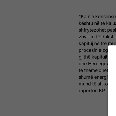
“Ka një konsensu
kështu në të kalu
shfrytëzohet pas
zhvillim të duksh
kapituj në tre mu
procesin e zgjeri
gjithë kapitujt kët
dhe Hercegovina 
të themelohet qev
shumë energji në 
mund të shkojmë m
raporton KP.