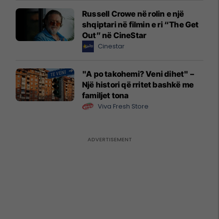
Russell Crowe në rolin e një
shqiptari në filmin e ri “The Get
Out” në CineStar
Cinestar
"A po takohemi? Veni dihet" –
Një histori që rritet bashkë me
familjet tona
Viva Fresh Store