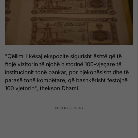
"Qëllimi i kësaj ekspozite sigurisht është që të
ftojë vizitorin të njohë historinë 100-vjeçare të
institucionit tonë bankar, por njëkohësisht dhe të
parasë tonë kombëtare, që bashkërisht festojnë
100 vjetorin", thekson Dhami.