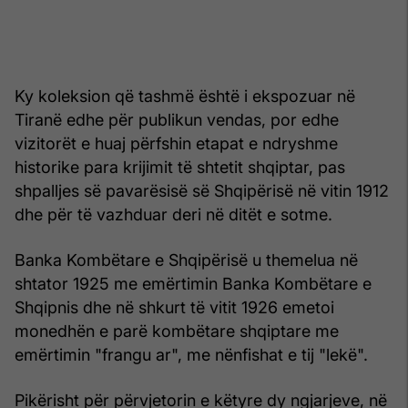
Ky koleksion që tashmë është i ekspozuar në
Tiranë edhe për publikun vendas, por edhe
vizitorët e huaj përfshin etapat e ndryshme
historike para krijimit të shtetit shqiptar, pas
shpalljes së pavarësisë së Shqipërisë në vitin 1912
dhe për të vazhduar deri në ditët e sotme.
Banka Kombëtare e Shqipërisë u themelua në
shtator 1925 me emërtimin Banka Kombëtare e
Shqipnis dhe në shkurt të vitit 1926 emetoi
monedhën e parë kombëtare shqiptare me
emërtimin "frangu ar", me nënfishat e tij "lekë".
Pikërisht për përvjetorin e këtyre dy ngjarjeve, në