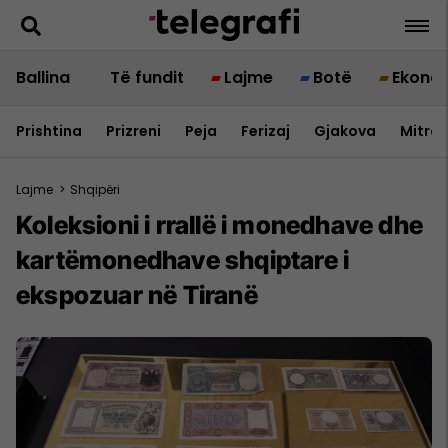
Ballina
Të fundit
Lajme
Botë
Ekono
Prishtina
Prizreni
Peja
Ferizaj
Gjakova
Mitrov
Lajme
>
Shqipëri
Koleksioni i rrallë i monedhave dhe
kartëmonedhave shqiptare i
ekspozuar në Tiranë