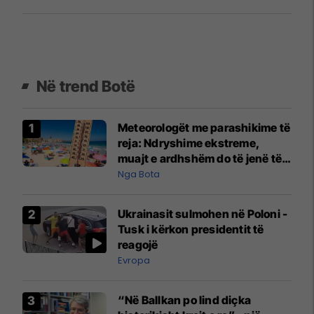
Në trend Botë
Meteorologët me parashikime të
reja: Ndryshime ekstreme,
muajt e ardhshëm do të jenë të
pazakontë
Nga Bota
Ukrainasit sulmohen në Poloni -
Tusk i kërkon presidentit të
reagojë
Evropa
“Në Ballkan po lind diçka