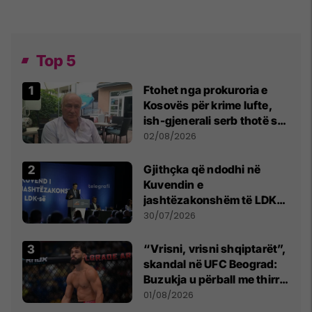
Top 5
Ftohet nga prokuroria e
Kosovës për krime lufte,
ish-gjenerali serb thotë se
dikush e tradhtoi në
02/08/2026
Beograd
Gjithçka që ndodhi në
Kuvendin e
jashtëzakonshëm të LDK-
së
30/07/2026
“Vrisni, vrisni shqiptarët”,
skandal në UFC Beograd:
Buzukja u përball me thirrje
anti-shqiptare nga
01/08/2026
tribunat