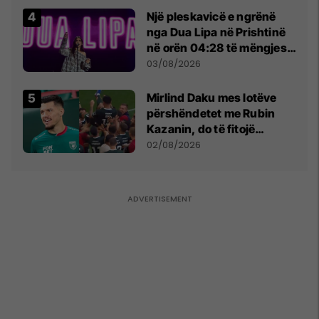
Një pleskavicë e ngrënë
nga Dua Lipa në Prishtinë
në orën 04:28 të mëngjesit
- dhe bota digjitale serbe
03/08/2026
shpall gjendjen e luftës
Mirlind Daku mes lotëve
përshëndetet me Rubin
Kazanin, do të fitojë
miliona te Spartak Moska
02/08/2026