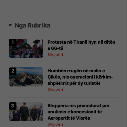
Nga Rubrika
Protesta në Tiranë hyn në ditën
e 66-të
Shqipëri
Humbën rrugën në malin e
Çikës, nis operacioni i kërkim-
shpëtimit për dy turistët
Shqipëri
​Shqipëria nis procedurat për
anulimin e koncesionit të
Aeroportit të Vlorës
Shqipëri