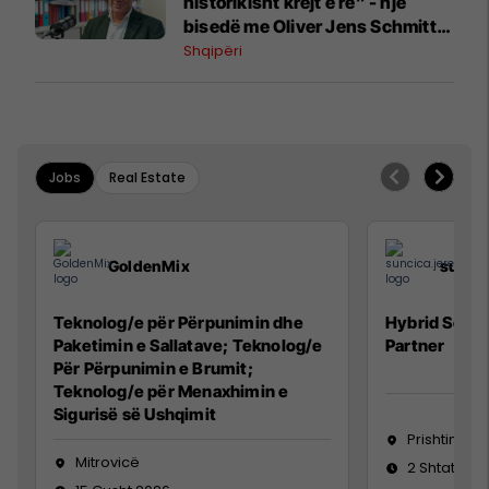
historikisht krejt e re” - një
bisedë me Oliver Jens Schmitt
mbi protestat në Shqipëri dhe të
Shqipëri
kaluarën e rajonit
Jobs
Real Estate
GoldenMix
sunci
Teknolog/e për Përpunimin dhe
Hybrid Senio
Paketimin e Sallatave; Teknolog/e
Partner
Për Përpunimin e Brumit;
Teknolog/e për Menaxhimin e
Sigurisë së Ushqimit
Prishtinë
Mitrovicë
2 Shtator 2